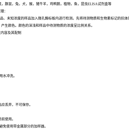
鼠，小鼠，豚鼠，兔，犬，猴，猪牛羊，鸡鸭鹅，植物，鱼，昆虫ELISA试剂盒等
理：
标准品、未知浓度的样品加入微孔酶标板内进行检测。先将待测物质和生物素标记的抗体
。产生颜色。颜色的深浅和样品中待测物质的浓度呈比例关系。
盒内容及其配制
用水冲洗。
品应丢弃，不可保存。
质前使用。
，避免使用带金属部分的加样器。