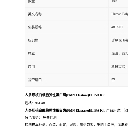
150
数量
Human Poly
英文名称
48T/96T
包装规格
标记物
详见说明
样本
血清，血
应用
科研实验
是否进口
否
人多形核白细胞弹性蛋白酶(PMN Elastase)ELISA Kit
规格：96T/48T
人多形核白细胞弹性蛋白酶(PMN Elastase)ELISA Kit
产品用途：仅
特色服务： 免费代测
检测样本种类：血清，血浆，尿液，组织匀浆，细胞上清液，灌洗液