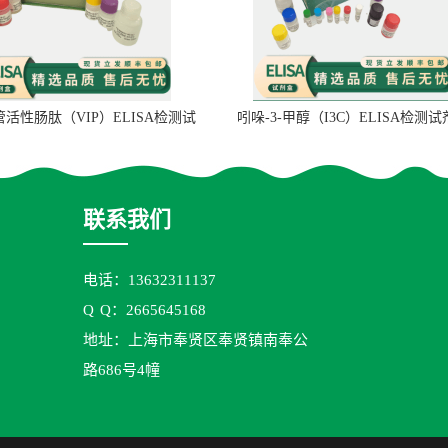
管活性肠肽（VIP）ELISA检测试
吲哚-3-甲醇（I3C）ELISA检测
剂盒
联系我们
电话：13632311137
Q
Q：2665645168
地址：上海市奉贤区奉贤镇南奉公
路686号4幢