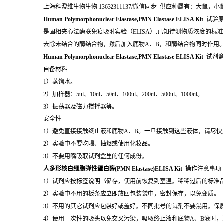
上海科澄维生物生物 13632311137/微信同步 供应种属有：大
Human Polymorphonuclear Elastase,PMN Elastase ELISA Kit
试验原
是固相夹心法酶联免疫吸附实验（ELISA）.已知待测物质浓度的
去除未结合的酶结合物，然后加入底物A、B，和酶结合物同时作用
Human Polymorphonuclear Elastase,PMN Elastase ELISA Kit
试剂
自备材料
1）蒸馏水。
2）加样器：5ul、10ul、50ul、100ul、200ul、500ul、1000ul。
3）振荡器及磁力搅拌器等。
安全性
1）避免直接接触终止液和底物A、B。一旦接触到这些液体，请尽快
2）实验中不要吃喝、抽烟或使用化妆品。
3）不要用嘴吸取试剂盒里的任何成份。
人多形核白细胞弹性蛋白酶(PMN Elastase)ELISA Kit
操作注意事项
1）试剂应按标签说明书储存，使用前恢复到室温。稀稀过后的标准
2）实验中不用的板条应立即放回包装袋中，密封保存，以免变质。
3）不用的其它试剂应包装好或盖好。不同批号的试剂不要混用。保
4）使用一次性的吸头以免交叉污染，吸取终止液和底物A、B液时