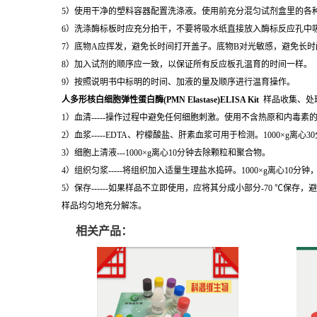
5）使用干净的塑料容器配置洗涤液。使用前充分混匀试剂盒里的各
6）洗涤酶标板时应充分拍干，不要将吸水纸直接放入酶标反应孔中
7）底物A应挥发，避免长时间打开盖子。底物B对光敏感，避免长
8）加入试剂的顺序应一致，以保证所有反应板孔温育的时间一样。
9）按照说明书中标明的时间、加液的量及顺序进行温育操作。
人多形核白细胞弹性蛋白酶(PMN Elastase)ELISA Kit
样品收集、处
1）血清-----操作过程中避免任何细胞刺激。使用不含热原和内毒素
2）血浆-----EDTA、柠檬酸盐、肝素血浆可用于检测。1000×g离心
3）细胞上清液---1000×g离心10分钟去除颗粒和聚合物。
4）组织匀浆-----将组织加入适量生理盐水捣碎。1000×g离心10分
5）保存------如果样品不立即使用，应将其分成小部分-70 
样品均匀地充分解冻。
相关产品：