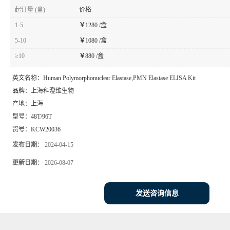
起订量 (盒)
价格
1-5
￥
1280 /盒
5-10
￥
1080 /盒
≥10
￥
880 /盒
英文名称：
Human Polymorphonuclear Elastase,PMN Elastase ELISA Kit
品牌：
上海科澄维生物
产地：
上海
型号：
48T/96T
货号：
KCW20036
发布日期：
2024-04-15
更新日期：
2026-08-07
发送咨询信息