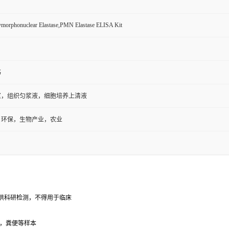
morphonuclear Elastase,PMN Elastase ELISA Kit
书
浆，组织匀浆液，细胞培养上清液
，环保，生物产业，农业
供科研检测，不得用于临床
，粪便等样本