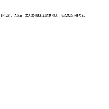
同时温育。洗涤后，加入亲和素标记过的HRP。再经过温育和洗涤，