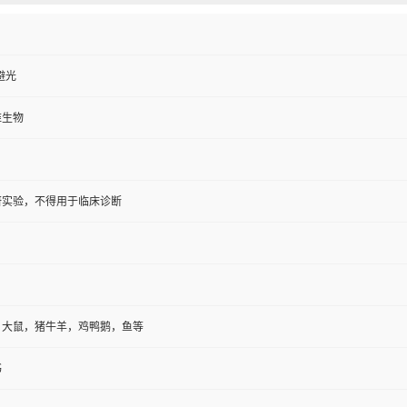
避光
维生物
研实验，不得用于临床诊断
，大鼠，猪牛羊，鸡鸭鹅，鱼等
书