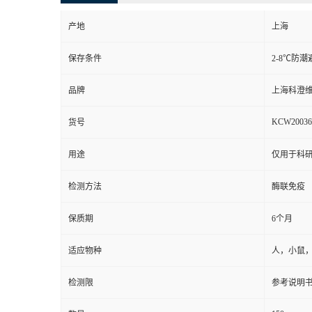
产地
上海
保存条件
2-8℃防潮
品牌
上海科澄
KCW20036
货号
用途
仅用于科
检测方法
酶联免疫
保质期
6个月
适应物种
人，小鼠
检测限
参考说明