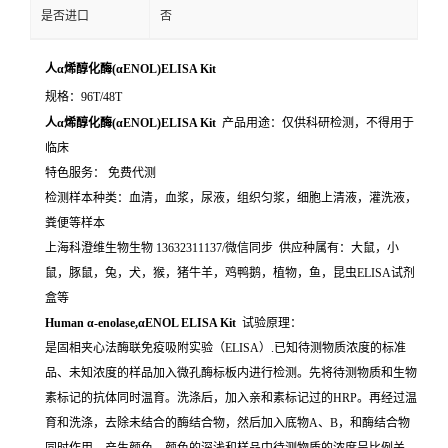
是否进口
否
人α烯醇化酶(αENOL)ELISA Kit
规格：96T/48T
人α烯醇化酶(αENOL)ELISA Kit
产品用途：仅供科研检测，不得用于
临床
特色服务： 免费代测
检测样本种类：血清，血浆，尿液，组织匀浆，细胞上清液，灌洗液，
粪便等样本
上海科澄维生物生物 13632311137/微信同步 供应种属有：大鼠，小
鼠，豚鼠，兔，犬，猴，猪牛羊，鸡鸭鹅，植物，鱼，昆虫ELISA试剂
盒等
Human α-enolase,αENOL ELISA Kit
试验原理：
是固相夹心法酶联免疫吸附实验（ELISA）.已知待测物质浓度的标准
品、未知浓度的样品加入微孔酶标板内进行检测。先将待测物质和生物
素标记的抗体同时温育。洗涤后，加入亲和素标记过的HRP。再经过温
育和洗涤，去除未结合的酶结合物，然后加入底物A、B，和酶结合物
同时作用。产生颜色。颜色的深浅和样品中待测物质的浓度呈比例关