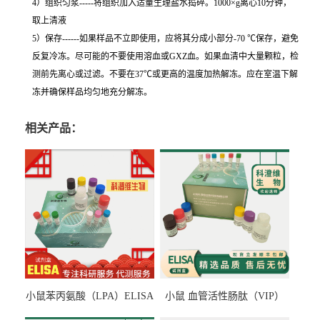
4）组织匀浆-----将组织加入适量生理盐水捣碎。1000×g离心10分钟，
取上清液
5）保存------如果样品不立即使用，应将其分成小部分-70 ℃保存，避免
反复冷冻。尽可能的不要使用溶血或GXZ血。如果血清中大量颗粒，检
测前先离心或过滤。不要在37℃或更高的温度加热解冻。应在室温下解
冻并确保样品均匀地充分解冻。
相关产品：
小鼠苯丙氨酸（LPA）ELISA
小鼠 血管活性肠肽（VIP）
检测试剂盒
ELISA检测试剂盒