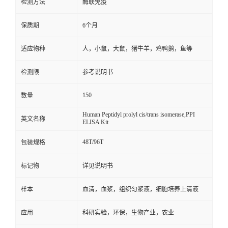
检测方法
酶联免疫
保质期
6个月
适应物种
人，小鼠，大鼠，猪牛羊，鸡鸭鹅，鱼等
检测限
参考说明书
150
数量
Human Peptidyl prolyl cis/trans isomerase,PPI
英文名称
ELISA Kit
48T/96T
包装规格
标记物
详见说明书
样本
血清，血浆，组织匀浆液，细胞培养上清液
应用
科研实验，环保，生物产业，农业