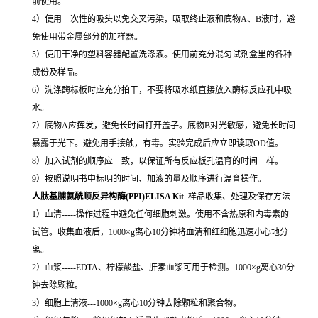
前使用。
4）使用一次性的吸头以免交叉污染，吸取终止液和底物A、B液时，避
免使用带金属部分的加样器。
5）使用干净的塑料容器配置洗涤液。使用前充分混匀试剂盒里的各种
成份及样品。
6）洗涤酶标板时应充分拍干，不要将吸水纸直接放入酶标反应孔中吸
水。
7）底物A应挥发，避免长时间打开盖子。底物B对光敏感，避免长时间
暴露于光下。避免用手接触，有毒。实验完成后应立即读取OD值。
8）加入试剂的顺序应一致，以保证所有反应板孔温育的时间一样。
9）按照说明书中标明的时间、加液的量及顺序进行温育操作。
人肽基脯氨酰顺反异构酶(PPI)ELISA Kit
样品收集、处理及保存方法
1）血清-----操作过程中避免任何细胞刺激。使用不含热原和内毒素的
试管。收集血液后，1000×g离心10分钟将血清和红细胞迅速小心地分
离。
2）血浆-----EDTA、柠檬酸盐、肝素血浆可用于检测。1000×g离心30分
钟去除颗粒。
3）细胞上清液---1000×g离心10分钟去除颗粒和聚合物。