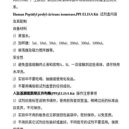
系。
Human Peptidyl prolyl cis/trans isomerase,PPI ELISA Kit
试剂盒内容
及其配制
自备材料
1）蒸馏水。
2）加样器：5ul、10ul、50ul、100ul、200ul、500ul、1000ul。
3）振荡器及磁力搅拌器等。
安全性
1）避免直接接触终止液和底物A、B。一旦接触到这些液体，请尽快用
水冲洗。
2）实验中不要吃喝、抽烟或使用化妆品。
3）不要用嘴吸取试剂盒里的任何成份。
人肽基脯氨酰顺反异构酶(PPI)ELISA Kit
操作注意事项
1）试剂应按标签说明书储存，使用前恢复到室温。稀稀过后的标准品
应丢弃，不可保存。
2）实验中不用的板条应立即放回包装袋中，密封保存，以免变质。
3）不用的其它试剂应包装好或盖好。不同批号的试剂不要混用。保质