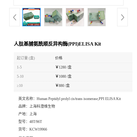
人肽基脯氨酰顺反异构酶(PPI)ELISA Kit
起订量 (盒)
价格
1-5
￥
1280 /盒
5-10
￥
1080 /盒
≥10
￥
880 /盒
英文名称：
Human Peptidyl prolyl cis/trans isomerase,PPI ELISA Kit
品牌：
上海科澄维生物
产地：
上海
型号：
48T/96T
货号：
KCW19966