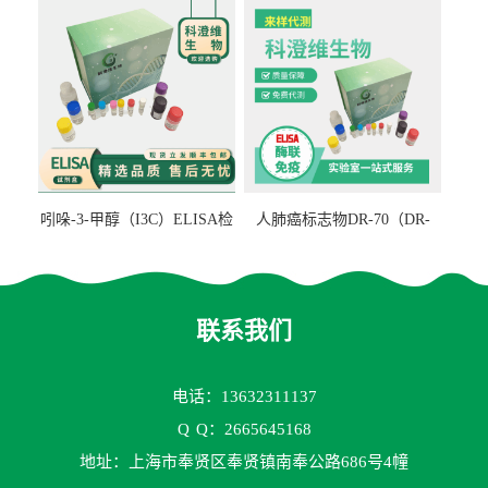
吲哚-3-甲醇（I3C）ELISA检
人肺癌标志物DR-70（DR-
测试剂盒
70TM）ELISA检测试剂盒
联系我们
电话：13632311137
Q
Q：2665645168
地址：上海市奉贤区奉贤镇南奉公路686号4幢