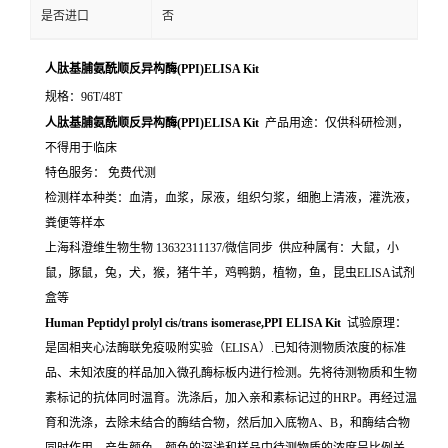
是否进口
否
人肽基脯氨酰顺反异构酶(PPI)ELISA Kit
规格：96T/48T
人肽基脯氨酰顺反异构酶(PPI)ELISA Kit
产品用途：仅供科研检测，
不得用于临床
特色服务： 免费代测
检测样本种类：血清，血浆，尿液，组织匀浆，细胞上清液，灌洗液，
粪便等样本
上海科澄维生物生物 13632311137/微信同步 供应种属有：大鼠，小
鼠，豚鼠，兔，犬，猴，猪牛羊，鸡鸭鹅，植物，鱼，昆虫ELISA试剂
盒等
Human Peptidyl prolyl cis/trans isomerase,PPI ELISA Kit
试验原理：
是固相夹心法酶联免疫吸附实验（ELISA）.已知待测物质浓度的标准
品、未知浓度的样品加入微孔酶标板内进行检测。先将待测物质和生物
素标记的抗体同时温育。洗涤后，加入亲和素标记过的HRP。再经过温
育和洗涤，去除未结合的酶结合物，然后加入底物A、B，和酶结合物
同时作用。产生颜色。颜色的深浅和样品中待测物质的浓度呈比例关