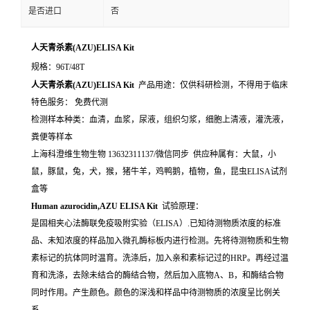
是否进口
否
人天青杀素(AZU)ELISA Kit
规格：96T/48T
人天青杀素(AZU)ELISA Kit
产品用途：仅供科研检测，不得用于临床
特色服务： 免费代测
检测样本种类：血清，血浆，尿液，组织匀浆，细胞上清液，灌洗液，
粪便等样本
上海科澄维生物生物 13632311137/微信同步 供应种属有：大鼠，小
鼠，豚鼠，兔，犬，猴，猪牛羊，鸡鸭鹅，植物，鱼，昆虫ELISA试剂
盒等
Human azurocidin,AZU ELISA Kit
试验原理：
是固相夹心法酶联免疫吸附实验（ELISA）.已知待测物质浓度的标准
品、未知浓度的样品加入微孔酶标板内进行检测。先将待测物质和生物
素标记的抗体同时温育。洗涤后，加入亲和素标记过的HRP。再经过温
育和洗涤，去除未结合的酶结合物，然后加入底物A、B，和酶结合物
同时作用。产生颜色。颜色的深浅和样品中待测物质的浓度呈比例关
系。