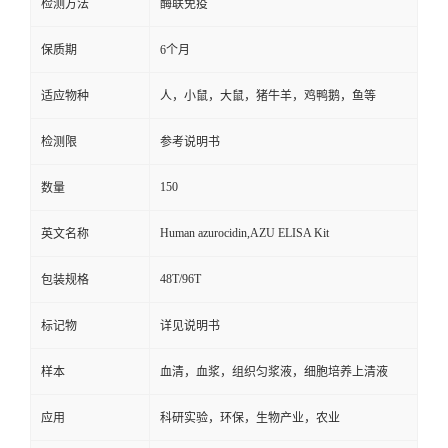
检测方法
酶联免疫
保质期
6个月
适应物种
人，小鼠，大鼠，猪牛羊，鸡鸭鹅，鱼等
检测限
参考说明书
150
数量
Human azurocidin,AZU ELISA Kit
英文名称
48T/96T
包装规格
标记物
详见说明书
样本
血清，血浆，组织匀浆液，细胞培养上清液
应用
科研实验，环保，生物产业，农业