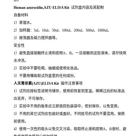
Human azurocidin,AZU ELISA Kit
试剂盒内容及其配制
自备材料
1）蒸馏水。
2）加样器：5ul、10ul、50ul、100ul、200ul、500ul、1000ul。
3）振荡器及磁力搅拌器等。
安全性
1）避免直接接触终止液和底物A、B。一旦接触到这些液体，请尽快用
水冲洗。
2）实验中不要吃喝、抽烟或使用化妆品。
3）不要用嘴吸取试剂盒里的任何成份。
人天青杀素(AZU)ELISA Kit
操作注意事项
1）试剂应按标签说明书储存，使用前恢复到室温。稀稀过后的标准品
应丢弃，不可保存。
2）实验中不用的板条应立即放回包装袋中，密封保存，以免变质。
3）不用的其它试剂应包装好或盖好。不同批号的试剂不要混用。保质
前使用。
4）使用一次性的吸头以免交叉污染，吸取终止液和底物A、B液时，避