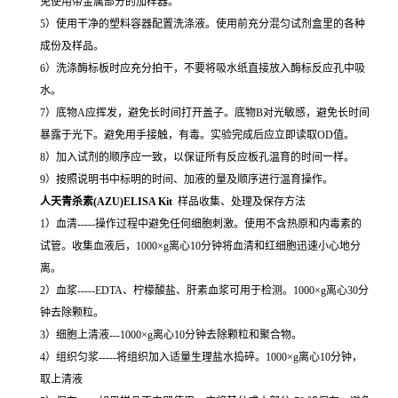
免使用带金属部分的加样器。
5）使用干净的塑料容器配置洗涤液。使用前充分混匀试剂盒里的各种
成份及样品。
6）洗涤酶标板时应充分拍干，不要将吸水纸直接放入酶标反应孔中吸
水。
7）底物A应挥发，避免长时间打开盖子。底物B对光敏感，避免长时间
暴露于光下。避免用手接触，有毒。实验完成后应立即读取OD值。
8）加入试剂的顺序应一致，以保证所有反应板孔温育的时间一样。
9）按照说明书中标明的时间、加液的量及顺序进行温育操作。
人天青杀素(AZU)ELISA Kit
样品收集、处理及保存方法
1）血清-----操作过程中避免任何细胞刺激。使用不含热原和内毒素的
试管。收集血液后，1000×g离心10分钟将血清和红细胞迅速小心地分
离。
2）血浆-----EDTA、柠檬酸盐、肝素血浆可用于检测。1000×g离心30分
钟去除颗粒。
3）细胞上清液---1000×g离心10分钟去除颗粒和聚合物。
4）组织匀浆-----将组织加入适量生理盐水捣碎。1000×g离心10分钟，
取上清液