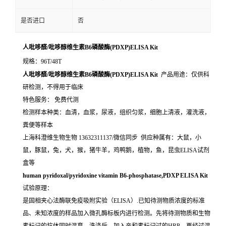
是否进口
否
人吡哆醛/吡哆醇维生素B6磷酸酶(PDXP)ELISA Kit
规格：96T/48T
人吡哆醛/吡哆醇维生素B6磷酸酶(PDXP)ELISA Kit
产品用途：仅供科
研检测，不得用于临床
特色服务： 免费代测
检测样本种类：血清，血浆，尿液，组织匀浆，细胞上清液，灌洗液，
粪便等样本
上海科澄维生物生物 13632311137/微信同步 供应种属有：大鼠，小
鼠，豚鼠，兔，犬，猴，猪牛羊，鸡鸭鹅，植物，鱼，昆虫ELISA试剂
盒等
human pyridoxal/pyridoxine vitamin B6-phosphatase,PDXP ELISA Kit
试验原理：
是固相夹心法酶联免疫吸附实验（ELISA）.已知待测物质浓度的标准
品、未知浓度的样品加入微孔酶标板内进行检测。先将待测物质和生物
素标记的抗体同时温育。洗涤后，加入亲和素标记过的HRP。再经过温