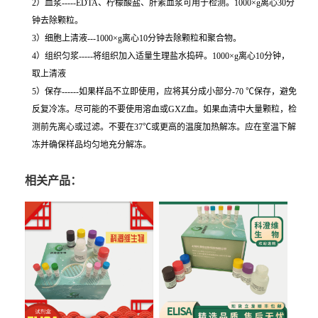
2）血浆-----EDTA、柠檬酸盐、肝素血浆可用于检测。1000×g离心30分
钟去除颗粒。
3）细胞上清液---1000×g离心10分钟去除颗粒和聚合物。
4）组织匀浆-----将组织加入适量生理盐水捣碎。1000×g离心10分钟，
取上清液
5）保存------如果样品不立即使用，应将其分成小部分-70 ℃保存，避免
反复冷冻。尽可能的不要使用溶血或GXZ血。如果血清中大量颗粒，检
测前先离心或过滤。不要在37℃或更高的温度加热解冻。应在室温下解
冻并确保样品均匀地充分解冻。
相关产品：