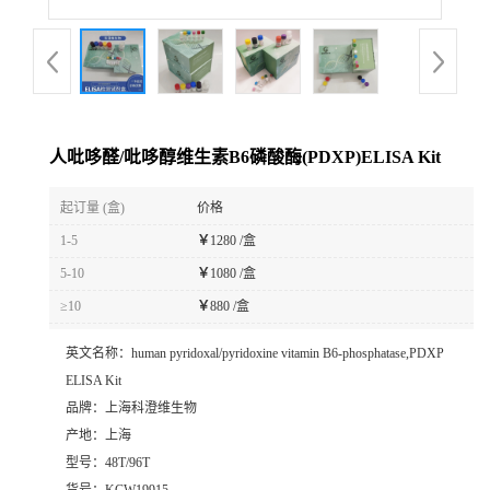
人吡哆醛/吡哆醇维生素B6磷酸酶(PDXP)ELISA Kit
起订量 (盒)
价格
1-5
￥
1280 /盒
5-10
￥
1080 /盒
≥10
￥
880 /盒
英文名称：
human pyridoxal/pyridoxine vitamin B6-phosphatase,PDXP
ELISA Kit
品牌：
上海科澄维生物
产地：
上海
型号：
48T/96T
货号：
KCW19915