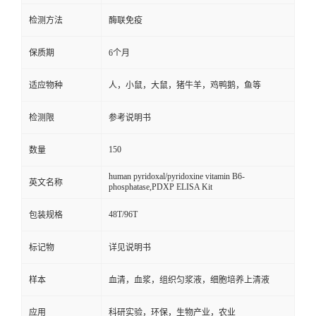
检测方法
酶联免疫
保质期
6个月
适应物种
人，小鼠，大鼠，猪牛羊，鸡鸭鹅，鱼等
检测限
参考说明书
150
数量
human pyridoxal/pyridoxine vitamin B6-
英文名称
phosphatase,PDXP ELISA Kit
48T/96T
包装规格
标记物
详见说明书
样本
血清，血浆，组织匀浆液，细胞培养上清液
应用
科研实验，环保，生物产业，农业