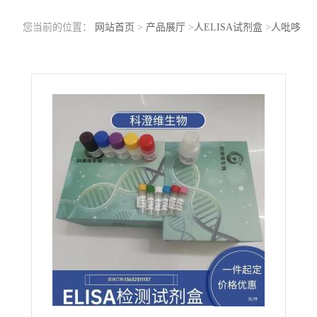
您当前的位置：
网站首页
>
产品展厅
>
人ELISA试剂盒
>
人吡哆
醛/吡哆醇维生素B6磷酸酶(PDXP)ELISA Kit