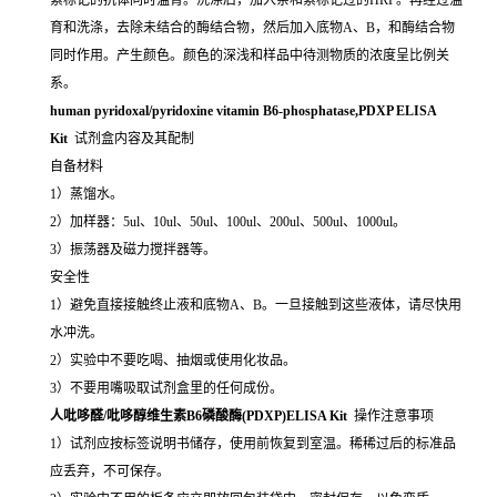
育和洗涤，去除未结合的酶结合物，然后加入底物A、B，和酶结合物
同时作用。产生颜色。颜色的深浅和样品中待测物质的浓度呈比例关
系。
human pyridoxal/pyridoxine vitamin B6-phosphatase,PDXP ELISA
Kit
试剂盒内容及其配制
自备材料
1）蒸馏水。
2）加样器：5ul、10ul、50ul、100ul、200ul、500ul、1000ul。
3）振荡器及磁力搅拌器等。
安全性
1）避免直接接触终止液和底物A、B。一旦接触到这些液体，请尽快用
水冲洗。
2）实验中不要吃喝、抽烟或使用化妆品。
3）不要用嘴吸取试剂盒里的任何成份。
人吡哆醛/吡哆醇维生素B6磷酸酶(PDXP)ELISA Kit
操作注意事项
1）试剂应按标签说明书储存，使用前恢复到室温。稀稀过后的标准品
应丢弃，不可保存。