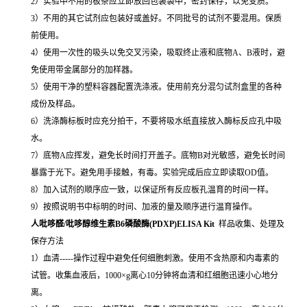
2）实验中不用的板条应立即放回包装袋中，密封保存，以免变质。
3）不用的其它试剂应包装好或盖好。不同批号的试剂不要混用。保质
前使用。
4）使用一次性的吸头以免交叉污染，吸取终止液和底物A、B液时，避
免使用带金属部分的加样器。
5）使用干净的塑料容器配置洗涤液。使用前充分混匀试剂盒里的各种
成份及样品。
6）洗涤酶标板时应充分拍干，不要将吸水纸直接放入酶标反应孔中吸
水。
7）底物A应挥发，避免长时间打开盖子。底物B对光敏感，避免长时间
暴露于光下。避免用手接触，有毒。实验完成后应立即读取OD值。
8）加入试剂的顺序应一致，以保证所有反应板孔温育的时间一样。
9）按照说明书中标明的时间、加液的量及顺序进行温育操作。
人吡哆醛/吡哆醇维生素B6磷酸酶(PDXP)ELISA Kit
样品收集、处理及
保存方法
1）血清-----操作过程中避免任何细胞刺激。使用不含热原和内毒素的
试管。收集血液后，1000×g离心10分钟将血清和红细胞迅速小心地分
离。