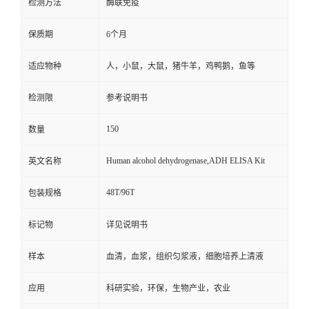
检测方法
酶联免疫
保质期
6个月
适应物种
人，小鼠，大鼠，猪牛羊，鸡鸭鹅，鱼等
检测限
参考说明书
150
数量
Human alcohol dehydrogenase,ADH ELISA Kit
英文名称
48T/96T
包装规格
标记物
详见说明书
样本
血清，血浆，组织匀浆液，细胞培养上清液
应用
科研实验，环保，生物产业，农业