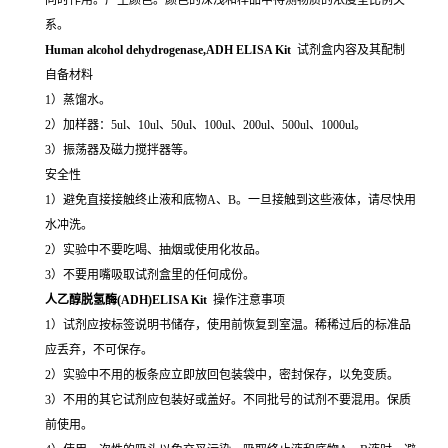
系。
Human alcohol dehydrogenase,ADH ELISA Kit
试剂盒内容及其配制
自备材料
1）蒸馏水。
2）加样器：5ul、10ul、50ul、100ul、200ul、500ul、1000ul。
3）振荡器及磁力搅拌器等。
安全性
1）避免直接接触终止液和底物A、B。一旦接触到这些液体，请尽快用
水冲洗。
2）实验中不要吃喝、抽烟或使用化妆品。
3）不要用嘴吸取试剂盒里的任何成份。
人乙醇脱氢酶(ADH)ELISA Kit
操作注意事项
1）试剂应按标签说明书储存，使用前恢复到室温。稀稀过后的标准品
应丢弃，不可保存。
2）实验中不用的板条应立即放回包装袋中，密封保存，以免变质。
3）不用的其它试剂应包装好或盖好。不同批号的试剂不要混用。保质
前使用。