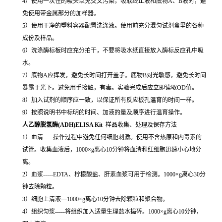
4）使用一次性的吸头以免交叉污染，吸取终止液和底物A、B液时，避
免使用带金属部分的加样器。
5）使用干净的塑料容器配置洗涤液。使用前充分混匀试剂盒里的各种
成份及样品。
6）洗涤酶标板时应充分拍干，不要将吸水纸直接放入酶标反应孔中吸
水。
7）底物A应挥发，避免长时间打开盖子。底物B对光敏感，避免长时间
暴露于光下。避免用手接触，有毒。实验完成后应立即读取OD值。
8）加入试剂的顺序应一致，以保证所有反应板孔温育的时间一样。
9）按照说明书中标明的时间、加液的量及顺序进行温育操作。
人乙醇脱氢酶(ADH)ELISA Kit
样品收集、处理及保存方法
1）血清-----操作过程中避免任何细胞刺激。使用不含热原和内毒素的
试管。收集血液后，1000×g离心10分钟将血清和红细胞迅速小心地分
离。
2）血浆-----EDTA、柠檬酸盐、肝素血浆可用于检测。1000×g离心30分
钟去除颗粒。
3）细胞上清液---1000×g离心10分钟去除颗粒和聚合物。
4）组织匀浆-----将组织加入适量生理盐水捣碎。1000×g离心10分钟，