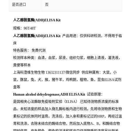
是否进口
否
人乙醇脱氢酶(ADH)ELISA Kit
规格：96T/48T
人乙醇脱氢酶(ADH)ELISA Kit
产品用途：仅供科研检测，不得用于临
床
特色服务： 免费代测
检测样本种类：血清，血浆，尿液，组织匀浆，细胞上清液，灌洗液，
粪便等样本
上海科澄维生物生物 13632311137/微信同步 供应种属有：大鼠，小
鼠，豚鼠，兔，犬，猴，猪牛羊，鸡鸭鹅，植物，鱼，昆虫ELISA试剂
盒等
Human alcohol dehydrogenase,ADH ELISA Kit
试验原理：
是固相夹心法酶联免疫吸附实验（ELISA）.已知待测物质浓度的标准
品、未知浓度的样品加入微孔酶标板内进行检测。先将待测物质和生物
素标记的抗体同时温育。洗涤后，加入亲和素标记过的HRP。再经过温
育和洗涤，去除未结合的酶结合物，然后加入底物A、B，和酶结合物
同时作用。产生颜色。颜色的深浅和样品中待测物质的浓度呈比例关