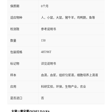
保质期
6个月
适应物种
人，小鼠，大鼠，猪牛羊，鸡鸭鹅，鱼等
检测限
参考说明书
150
数量
48T/96T
包装规格
标记物
详见说明书
样本
血清，血浆，组织匀浆液，细胞培养上清液
应用
科研实验，环保，生物产业，农业
是否进口
否
大鼠一氧化氮(NO)ELISA Kit