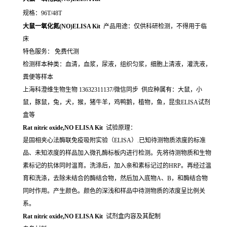
规格：96T/48T
大鼠一氧化氮(NO)ELISA Kit
产品用途：仅供科研检测，不得用于临
床
特色服务： 免费代测
检测样本种类：血清，血浆，尿液，组织匀浆，细胞上清液，灌洗液，
粪便等样本
上海科澄维生物生物 13632311137/微信同步 供应种属有：大鼠，小
鼠，豚鼠，兔，犬，猴，猪牛羊，鸡鸭鹅，植物，鱼，昆虫ELISA试剂
盒等
Rat nitric oxide,NO ELISA Kit
试验原理：
是固相夹心法酶联免疫吸附实验（ELISA）.已知待测物质浓度的标准
品、未知浓度的样品加入微孔酶标板内进行检测。先将待测物质和生物
素标记的抗体同时温育。洗涤后，加入亲和素标记过的HRP。再经过温
育和洗涤，去除未结合的酶结合物，然后加入底物A、B，和酶结合物
同时作用。产生颜色。颜色的深浅和样品中待测物质的浓度呈比例关
系。
Rat nitric oxide,NO ELISA Kit
试剂盒内容及其配制