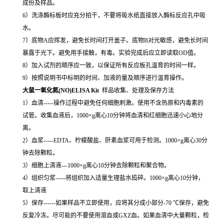
成份及样品。
6）洗涤酶标板时应充分拍干，不要将吸水纸直接放入酶标反应孔中吸
水。
7）底物A应挥发，避免长时间打开盖子。底物B对光敏感，避免长时间
暴露于光下。避免用手接触，有毒。实验完成后应立即读取OD值。
8）加入试剂的顺序应一致，以保证所有反应板孔温育的时间一样。
9）按照说明书中标明的时间、加液的量及顺序进行温育操作。
大鼠一氧化氮(NO)ELISA Kit
样品收集、处理及保存方法
1）血清-----操作过程中避免任何细胞刺激。使用不含热原和内毒素的
试管。收集血液后，1000×g离心10分钟将血清和红细胞迅速小心地分
离。
2）血浆-----EDTA、柠檬酸盐、肝素血浆可用于检测。1000×g离心30分
钟去除颗粒。
3）细胞上清液---1000×g离心10分钟去除颗粒和聚合物。
4）组织匀浆-----将组织加入适量生理盐水捣碎。1000×g离心10分钟，
取上清液
5）保存------如果样品不立即使用，应将其分成小部分-70 ℃保存，避免
反复冷冻。尽可能的不要使用溶血或GXZ血。如果血清中大量颗粒，检