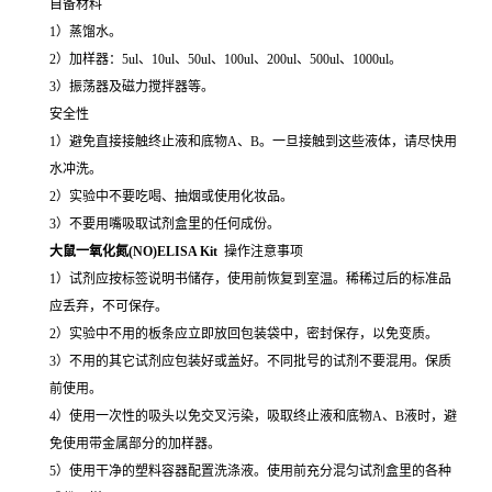
自备材料
1）蒸馏水。
2）加样器：5ul、10ul、50ul、100ul、200ul、500ul、1000ul。
3）振荡器及磁力搅拌器等。
安全性
1）避免直接接触终止液和底物A、B。一旦接触到这些液体，请尽快用
水冲洗。
2）实验中不要吃喝、抽烟或使用化妆品。
3）不要用嘴吸取试剂盒里的任何成份。
大鼠一氧化氮(NO)ELISA Kit
操作注意事项
1）试剂应按标签说明书储存，使用前恢复到室温。稀稀过后的标准品
应丢弃，不可保存。
2）实验中不用的板条应立即放回包装袋中，密封保存，以免变质。
3）不用的其它试剂应包装好或盖好。不同批号的试剂不要混用。保质
前使用。
4）使用一次性的吸头以免交叉污染，吸取终止液和底物A、B液时，避
免使用带金属部分的加样器。
5）使用干净的塑料容器配置洗涤液。使用前充分混匀试剂盒里的各种