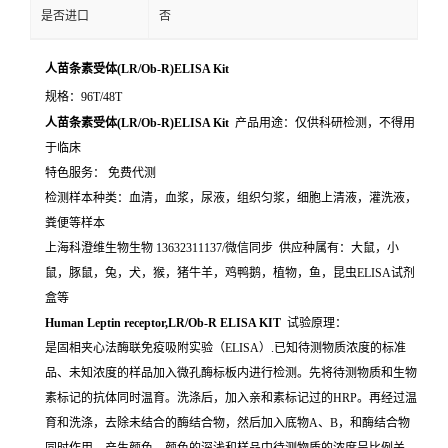
是否进口
否
人苗条素受体(LR/Ob-R)ELISA Kit
规格：96T/48T
人苗条素受体(LR/Ob-R)ELISA Kit
产品用途：仅供科研检测，不得用
于临床
特色服务： 免费代测
检测样本种类：血清，血浆，尿液，组织匀浆，细胞上清液，灌洗液，
粪便等样本
上海科澄维生物生物 13632311137/微信同步 供应种属有：大鼠，小
鼠，豚鼠，兔，犬，猴，猪牛羊，鸡鸭鹅，植物，鱼，昆虫ELISA试剂
盒等
Human Leptin receptor,LR/Ob-R ELISA KIT
试验原理：
是固相夹心法酶联免疫吸附实验（ELISA）.已知待测物质浓度的标准
品、未知浓度的样品加入微孔酶标板内进行检测。先将待测物质和生物
素标记的抗体同时温育。洗涤后，加入亲和素标记过的HRP。再经过温
育和洗涤，去除未结合的酶结合物，然后加入底物A、B，和酶结合物
同时作用。产生颜色。颜色的深浅和样品中待测物质的浓度呈比例关