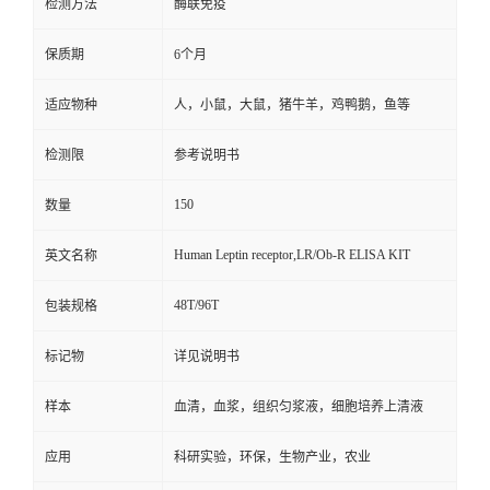
检测方法
酶联免疫
保质期
6个月
适应物种
人，小鼠，大鼠，猪牛羊，鸡鸭鹅，鱼等
检测限
参考说明书
150
数量
Human Leptin receptor,LR/Ob-R ELISA KIT
英文名称
48T/96T
包装规格
标记物
详见说明书
样本
血清，血浆，组织匀浆液，细胞培养上清液
应用
科研实验，环保，生物产业，农业