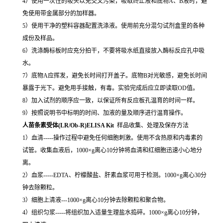
4）使用一次性的吸头以免交叉污染，吸取终止液和底物A、B液时，避
免使用带金属部分的加样器。
5）使用干净的塑料容器配置洗涤液。使用前充分混匀试剂盒里的各种
成份及样品。
6）洗涤酶标板时应充分拍干，不要将吸水纸直接放入酶标反应孔中吸
水。
7）底物A应挥发，避免长时间打开盖子。底物B对光敏感，避免长时间
暴露于光下。避免用手接触，有毒。实验完成后应立即读取OD值。
8）加入试剂的顺序应一致，以保证所有反应板孔温育的时间一样。
9）按照说明书中标明的时间、加液的量及顺序进行温育操作。
人苗条素受体(LR/Ob-R)ELISA Kit
样品收集、处理及保存方法
1）血清-----操作过程中避免任何细胞刺激。使用不含热原和内毒素的
试管。收集血液后，1000×g离心10分钟将血清和红细胞迅速小心地分
离。
2）血浆-----EDTA、柠檬酸盐、肝素血浆可用于检测。1000×g离心30分
钟去除颗粒。
3）细胞上清液---1000×g离心10分钟去除颗粒和聚合物。
4）组织匀浆-----将组织加入适量生理盐水捣碎。1000×g离心10分钟，