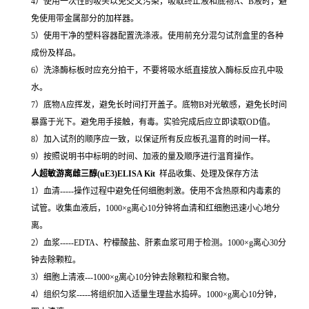
4）使用一次性的吸头以免交叉污染，吸取终止液和底物A、B液时，避
免使用带金属部分的加样器。
5）使用干净的塑料容器配置洗涤液。使用前充分混匀试剂盒里的各种
成份及样品。
6）洗涤酶标板时应充分拍干，不要将吸水纸直接放入酶标反应孔中吸
水。
7）底物A应挥发，避免长时间打开盖子。底物B对光敏感，避免长时间
暴露于光下。避免用手接触，有毒。实验完成后应立即读取OD值。
8）加入试剂的顺序应一致，以保证所有反应板孔温育的时间一样。
9）按照说明书中标明的时间、加液的量及顺序进行温育操作。
人超敏游离雌三醇(uE3)ELISA Kit
样品收集、处理及保存方法
1）血清-----操作过程中避免任何细胞刺激。使用不含热原和内毒素的
试管。收集血液后，1000×g离心10分钟将血清和红细胞迅速小心地分
离。
2）血浆-----EDTA、柠檬酸盐、肝素血浆可用于检测。1000×g离心30分
钟去除颗粒。
3）细胞上清液---1000×g离心10分钟去除颗粒和聚合物。
4）组织匀浆-----将组织加入适量生理盐水捣碎。1000×g离心10分钟，