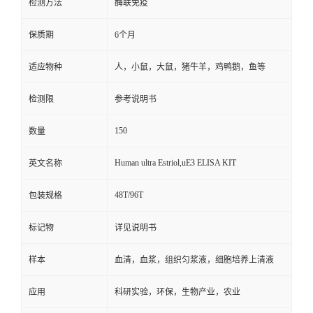
检测方法
酶联免疫
保质期
6个月
适应物种
人，小鼠，大鼠，猪牛羊，鸡鸭鹅，鱼等
检测限
参考说明书
150
数量
Human ultra Estriol,uE3 ELISA KIT
英文名称
48T/96T
包装规格
标记物
详见说明书
样本
血清，血浆，组织匀浆液，细胞培养上清液
应用
科研实验，环保，生物产业，农业