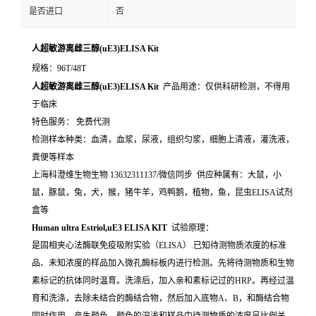
是否进口
否
人超敏游离雌三醇(uE3)ELISA Kit
规格：96T/48T
人超敏游离雌三醇(uE3)ELISA Kit
产品用途：仅供科研检测，不得用
于临床
特色服务： 免费代测
检测样本种类：血清，血浆，尿液，组织匀浆，细胞上清液，灌洗液，
粪便等样本
上海科澄维生物生物 13632311137/微信同步 供应种属有：大鼠，小
鼠，豚鼠，兔，犬，猴，猪牛羊，鸡鸭鹅，植物，鱼，昆虫ELISA试剂
盒等
Human ultra Estriol,uE3 ELISA KIT
试验原理：
是固相夹心法酶联免疫吸附实验（ELISA）.已知待测物质浓度的标准
品、未知浓度的样品加入微孔酶标板内进行检测。先将待测物质和生物
素标记的抗体同时温育。洗涤后，加入亲和素标记过的HRP。再经过温
育和洗涤，去除未结合的酶结合物，然后加入底物A、B，和酶结合物
同时作用。产生颜色。颜色的深浅和样品中待测物质的浓度呈比例关