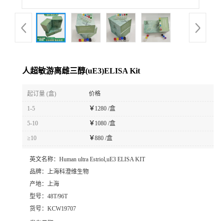
人超敏游离雌三醇(uE3)ELISA Kit
起订量 (盒)
价格
1-5
￥
1280 /盒
5-10
￥
1080 /盒
≥10
￥
880 /盒
英文名称：
Human ultra Estriol,uE3 ELISA KIT
品牌：
上海科澄维生物
产地：
上海
型号：
48T/96T
货号：
KCW19707