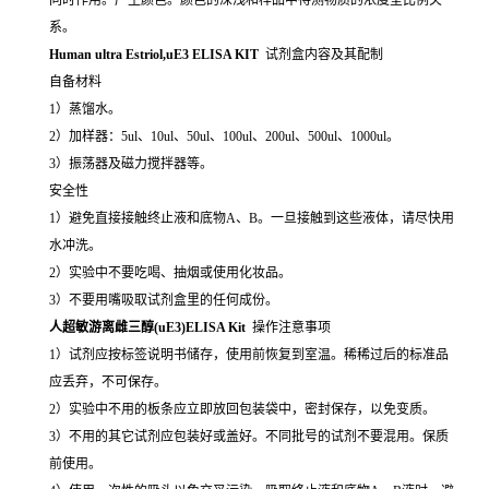
系。
Human ultra Estriol,uE3 ELISA KIT
试剂盒内容及其配制
自备材料
1）蒸馏水。
2）加样器：5ul、10ul、50ul、100ul、200ul、500ul、1000ul。
3）振荡器及磁力搅拌器等。
安全性
1）避免直接接触终止液和底物A、B。一旦接触到这些液体，请尽快用
水冲洗。
2）实验中不要吃喝、抽烟或使用化妆品。
3）不要用嘴吸取试剂盒里的任何成份。
人超敏游离雌三醇(uE3)ELISA Kit
操作注意事项
1）试剂应按标签说明书储存，使用前恢复到室温。稀稀过后的标准品
应丢弃，不可保存。
2）实验中不用的板条应立即放回包装袋中，密封保存，以免变质。
3）不用的其它试剂应包装好或盖好。不同批号的试剂不要混用。保质
前使用。