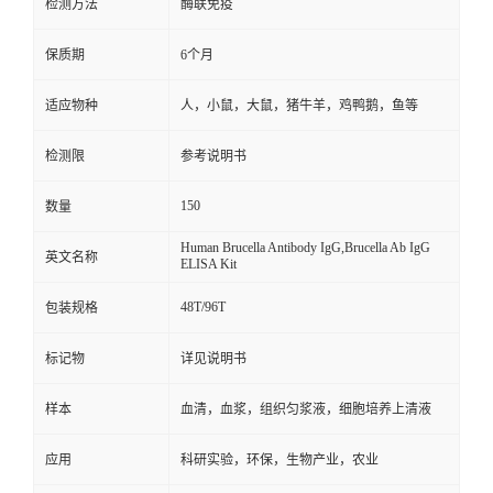
检测方法
酶联免疫
保质期
6个月
适应物种
人，小鼠，大鼠，猪牛羊，鸡鸭鹅，鱼等
检测限
参考说明书
150
数量
Human Brucella Antibody IgG,Brucella Ab IgG
英文名称
ELISA Kit
48T/96T
包装规格
标记物
详见说明书
样本
血清，血浆，组织匀浆液，细胞培养上清液
应用
科研实验，环保，生物产业，农业