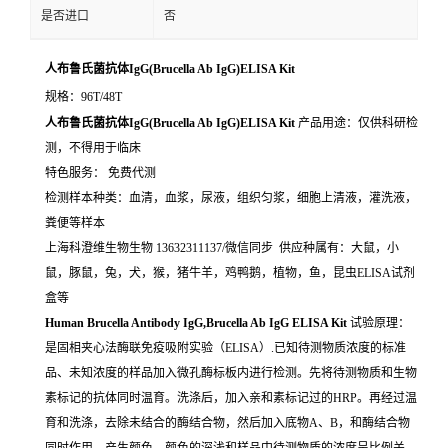
是否进口
否
人布鲁氏菌抗体IgG(Brucella Ab IgG)ELISA Kit
规格：96T/48T
人布鲁氏菌抗体IgG(Brucella Ab IgG)ELISA Kit
产品用途：仅供科研检
测，不得用于临床
特色服务： 免费代测
检测样本种类：血清，血浆，尿液，组织匀浆，细胞上清液，灌洗液，
粪便等样本
上海科澄维生物生物 13632311137/微信同步 供应种属有：大鼠，小
鼠，豚鼠，兔，犬，猴，猪牛羊，鸡鸭鹅，植物，鱼，昆虫ELISA试剂
盒等
Human Brucella Antibody IgG,Brucella Ab IgG ELISA Kit
试验原理：
是固相夹心法酶联免疫吸附实验（ELISA）.已知待测物质浓度的标准
品、未知浓度的样品加入微孔酶标板内进行检测。先将待测物质和生物
素标记的抗体同时温育。洗涤后，加入亲和素标记过的HRP。再经过温
育和洗涤，去除未结合的酶结合物，然后加入底物A、B，和酶结合物
同时作用。产生颜色。颜色的深浅和样品中待测物质的浓度呈比例关