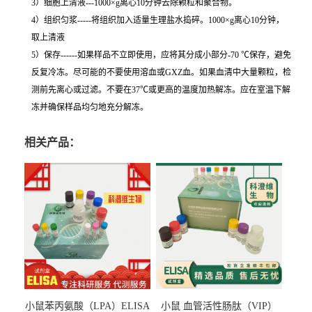
3）细胞上清液---1000×g离心10分钟去除颗粒和聚合物。
4）组织匀浆-----将组织加入适量生理盐水捣碎。1000×g离心10分钟，
取上清液
5）保存------如果样品不立即使用，应将其分成小部分-70 ℃保存，避免
反复冷冻。尽可能的不要使用溶血或GXZ血。如果血清中大量颗粒，检
测前先离心或过滤。不要在37℃或更高的温度加热解冻。应在室温下解
冻并确保样品均匀地充分解冻。
相关产品：
小鼠苯丙氨酸（LPA）ELISA
小鼠 血管活性肠肽（VIP）