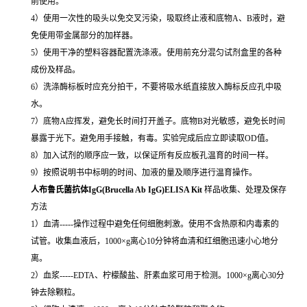
前使用。
4）使用一次性的吸头以免交叉污染，吸取终止液和底物A、B液时，避
免使用带金属部分的加样器。
5）使用干净的塑料容器配置洗涤液。使用前充分混匀试剂盒里的各种
成份及样品。
6）洗涤酶标板时应充分拍干，不要将吸水纸直接放入酶标反应孔中吸
水。
7）底物A应挥发，避免长时间打开盖子。底物B对光敏感，避免长时间
暴露于光下。避免用手接触，有毒。实验完成后应立即读取OD值。
8）加入试剂的顺序应一致，以保证所有反应板孔温育的时间一样。
9）按照说明书中标明的时间、加液的量及顺序进行温育操作。
人布鲁氏菌抗体IgG(Brucella Ab IgG)ELISA Kit
样品收集、处理及保存
方法
1）血清-----操作过程中避免任何细胞刺激。使用不含热原和内毒素的
试管。收集血液后，1000×g离心10分钟将血清和红细胞迅速小心地分
离。
2）血浆-----EDTA、柠檬酸盐、肝素血浆可用于检测。1000×g离心30分
钟去除颗粒。