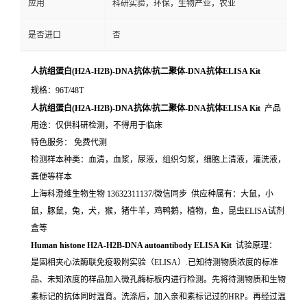
应用
科研实验，环保，生物产业，农业
是否进口
否
人抗组蛋白(H2A-H2B)-DNA抗体/抗二聚体-DNA抗体ELISA Kit
规格：96T/48T
人抗组蛋白(H2A-H2B)-DNA抗体/抗二聚体-DNA抗体ELISA Kit
产品
用途：仅供科研检测，不得用于临床
特色服务： 免费代测
检测样本种类：血清，血浆，尿液，组织匀浆，细胞上清液，灌洗液，
粪便等样本
上海科澄维生物生物 13632311137/微信同步 供应种属有：大鼠，小
鼠，豚鼠，兔，犬，猴，猪牛羊，鸡鸭鹅，植物，鱼，昆虫ELISA试剂
盒等
Human histone H2A-H2B-DNA autoantibody ELISA Kit
试验原理：
是固相夹心法酶联免疫吸附实验（ELISA）.已知待测物质浓度的标准
品、未知浓度的样品加入微孔酶标板内进行检测。先将待测物质和生物
素标记的抗体同时温育。洗涤后，加入亲和素标记过的HRP。再经过温