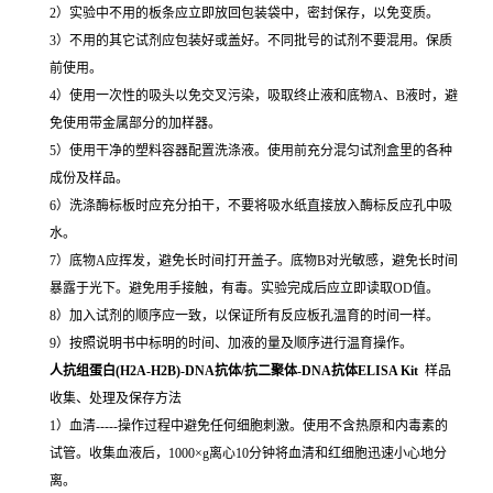
2）实验中不用的板条应立即放回包装袋中，密封保存，以免变质。
3）不用的其它试剂应包装好或盖好。不同批号的试剂不要混用。保质
前使用。
4）使用一次性的吸头以免交叉污染，吸取终止液和底物A、B液时，避
免使用带金属部分的加样器。
5）使用干净的塑料容器配置洗涤液。使用前充分混匀试剂盒里的各种
成份及样品。
6）洗涤酶标板时应充分拍干，不要将吸水纸直接放入酶标反应孔中吸
水。
7）底物A应挥发，避免长时间打开盖子。底物B对光敏感，避免长时间
暴露于光下。避免用手接触，有毒。实验完成后应立即读取OD值。
8）加入试剂的顺序应一致，以保证所有反应板孔温育的时间一样。
9）按照说明书中标明的时间、加液的量及顺序进行温育操作。
人抗组蛋白(H2A-H2B)-DNA抗体/抗二聚体-DNA抗体ELISA Kit
样品
收集、处理及保存方法
1）血清-----操作过程中避免任何细胞刺激。使用不含热原和内毒素的
试管。收集血液后，1000×g离心10分钟将血清和红细胞迅速小心地分
离。