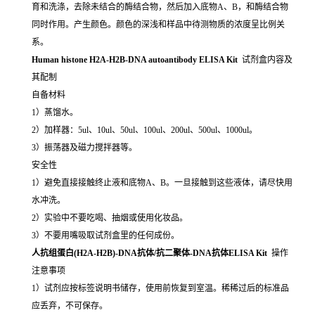
育和洗涤，去除未结合的酶结合物，然后加入底物A、B，和酶结合物
同时作用。产生颜色。颜色的深浅和样品中待测物质的浓度呈比例关
系。
Human histone H2A-H2B-DNA autoantibody ELISA Kit
试剂盒内容及
其配制
自备材料
1）蒸馏水。
2）加样器：5ul、10ul、50ul、100ul、200ul、500ul、1000ul。
3）振荡器及磁力搅拌器等。
安全性
1）避免直接接触终止液和底物A、B。一旦接触到这些液体，请尽快用
水冲洗。
2）实验中不要吃喝、抽烟或使用化妆品。
3）不要用嘴吸取试剂盒里的任何成份。
人抗组蛋白(H2A-H2B)-DNA抗体/抗二聚体-DNA抗体ELISA Kit
操作
注意事项
1）试剂应按标签说明书储存，使用前恢复到室温。稀稀过后的标准品
应丢弃，不可保存。