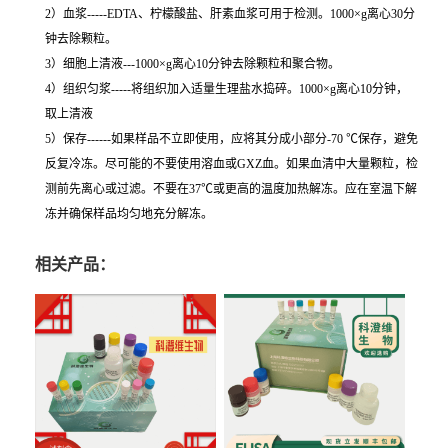
2）血浆-----EDTA、柠檬酸盐、肝素血浆可用于检测。1000×g离心30分
钟去除颗粒。
3）细胞上清液---1000×g离心10分钟去除颗粒和聚合物。
4）组织匀浆-----将组织加入适量生理盐水捣碎。1000×g离心10分钟，
取上清液
5）保存------如果样品不立即使用，应将其分成小部分-70 ℃保存，避免
反复冷冻。尽可能的不要使用溶血或GXZ血。如果血清中大量颗粒，检
测前先离心或过滤。不要在37℃或更高的温度加热解冻。应在室温下解
冻并确保样品均匀地充分解冻。
相关产品：