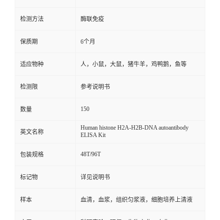
检测方法
酶联免疫
保质期
6个月
适应物种
人，小鼠，大鼠，猪牛羊，鸡鸭鹅，鱼等
检测限
参考说明书
150
数量
Human histone H2A-H2B-DNA autoantibody
英文名称
ELISA Kit
48T/96T
包装规格
标记物
详见说明书
样本
血清，血浆，组织匀浆液，细胞培养上清液