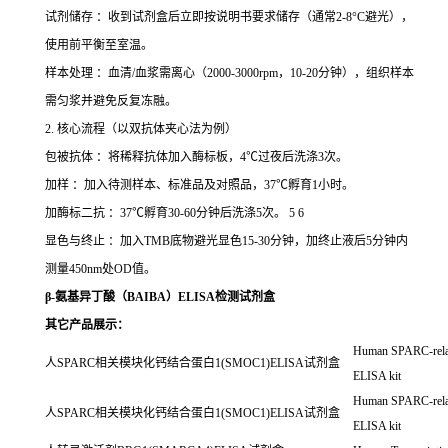
试剂储存 ：收到试剂盒后立即按说明书要求储存（通常2-8°C避光），
使用前平衡至室温。
样本处理 ：血清/血浆需离心（2000-3000rpm，10-20分钟），组织样本
需匀浆并避免反复冻融。
2. 核心流程（以双抗体夹心法为例）
包被抗体 ：将稀释抗体加入酶标板，4℃过夜后洗涤3次。
加样 ：加入待测样本、标准品及对照品，37℃孵育1小时。
加酶标二抗 ：37℃孵育30-60分钟后洗涤5次。 5 6
显色与终止 ：加入TMB底物避光显色15-30分钟，加终止液后5分钟内
测量450nm处OD值。
β-氨基异丁酸（BAIBA）ELISA检测试剂盒
其它产品展示：
Human SPARC-relat
人SPARC相关模块化钙结合蛋白1(SMOC1)ELISA试剂盒
ELISA kit
Human SPARC-relat
人SPARC相关模块化钙结合蛋白1(SMOC1)ELISA试剂盒
ELISA kit