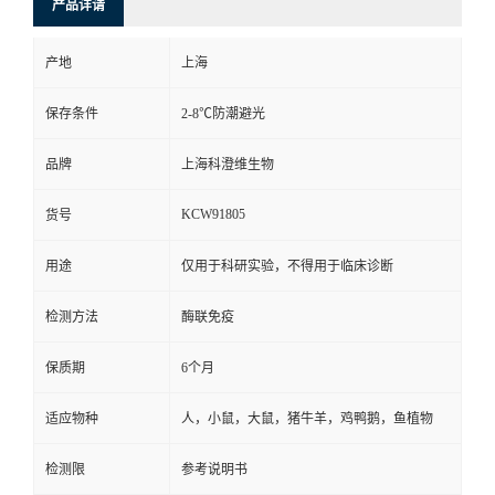
产品详请
产地
上海
保存条件
2-8℃防潮避光
品牌
上海科澄维生物
KCW91805
货号
用途
仅用于科研实验，不得用于临床诊断
检测方法
酶联免疫
保质期
6个月
适应物种
人，小鼠，大鼠，猪牛羊，鸡鸭鹅，鱼植物
检测限
参考说明书