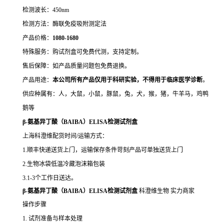
检测波长：450nm
检测方法：酶联免疫吸附测定法
产品价格：
10
80-1680
特殊服务：购试剂盒可免费代测，支持定制。
售后保障：如产品质量问题包免费退换。
产品用途：
本公司所有产品仅用于科研实验，不得用于临床医学诊断
。
供应种属有：人，大鼠，小鼠，豚鼠，兔，犬，猴，猪，牛羊马，鸡鸭
鹅等
β-氨基异丁酸（BAIBA）ELISA检测试剂盒
上海科澄维配货时间/运输方式：
1.顺丰快递送货上门，运输保存条件苛刻产品可单独送货上门
2.生物冰袋低温冷藏泡沫箱包装
3.1-3个工作日送达。
β-氨基异丁酸（BAIBA）ELISA检测试剂盒
科澄维生物 实力商家
操作步骤
1. 试剂准备与样本处理