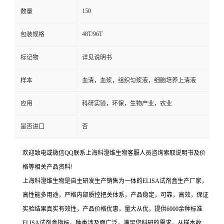
150
数量
48T/96T
包装规格
标记物
详见说明书
样本
血清，血浆，组织匀浆液，细胞培养上清液
应用
科研实验，环保，生物产业，农业
是否进口
否
欢迎致电或微信QQ联系上海科澄维生物客服人员咨询索取说明书及价
格等相关产品资料!
上海科澄维生物是自主研发生产销售为一体的ELISA试剂盒生产厂家，
高性能多用途，严格内部质控把关体系，产品稳定，可靠，高效，保证
实验结果真实有效性，产品价格优惠，量大从优，提供6000余种标准
ELISA试剂盒指标，种类涉及面广泛，满足您科研的需求，从样本收