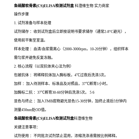
鱼硫酸软骨素(CS)ELISA检测试剂盒
科澄维生物 实力商家
操作步骤
1. 试剂准备与样本处理
试剂储存 ：收到试剂盒后立即按说明书要求储存（通常2-8°C避光），
使用前平衡至室温。
样本处理 ：血清/血浆需离心（2000-3000rpm，10-20分钟），组织样本
需匀浆并避免反复冻融。
2. 核心流程（以双抗体夹心法为例）
包被抗体 ：将稀释抗体加入酶标板，4℃过夜后洗涤3次。
加样 ：加入待测样本、标准品及对照品，37℃孵育1小时。
加酶标二抗 ：37℃孵育30-60分钟后洗涤5次。 5 6
显色与终止 ：加入TMB底物避光显色15-30分钟，加终止液后5分钟内
测量450nm处OD值。
鱼硫酸软骨素(CS)ELISA检测试剂盒
科澄维生物
关键注意事项：
试剂使用 ：不同批次试剂禁止混用，浓缩洗涤液需按比例稀释。