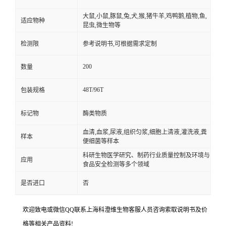
大鼠,小鼠,豚鼠,兔,犬,猴,猪牛羊,鸡鸭鹅,植物,鱼,
适应物种
昆虫,微生物等
检测限
参考说明书,可根据需求定制
200
数量
48T/96T
包装规格
标记物
酶类物质
血清,血浆,尿液,组织匀浆,细胞上清液,灌洗液,粪
样本
便细菌等样本
科研生物医学研究、制药行业质量控制及环境与
应用
食品安全检测等多个领域
是否进口
否
欢迎致电或微信QQ联系上海科澄维生物客服人员咨询索取说明书及价
格等相关产品资料!