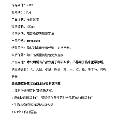
保存条件：2-8℃
有效期：6个月
产品形状：液体盒装
检测波长：450nm
检测方法：酶联免疫吸附测定法
产品价格：
10
80-1680
特殊服务：购试剂盒可免费代测，支持定制。
售后保障：如产品质量问题包免费退换。
产品用途：
本公司所有产品仅用于科研实验，不得用于临床医学诊断
。
供应种属有：人，大鼠，小鼠，豚鼠，兔，犬，猴，猪，牛羊马，鸡鸭
鹅等
鱼硫酸软骨素(CS)ELISA检测试剂盒
上海科澄维配货时间/运输方式：
1.顺丰快递送货上门，运输保存条件苛刻产品可单独送货上门
2.生物冰袋低温冷藏泡沫箱包装
3.1-3个工作日送达。