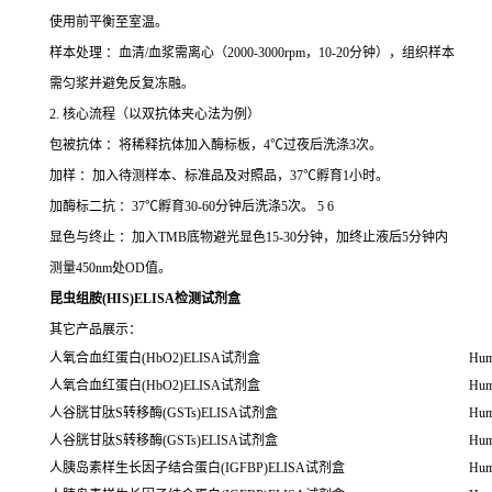
使用前平衡至室温。
样本处理 ：血清/血浆需离心（2000-3000rpm，10-20分钟），组织样本
需匀浆并避免反复冻融。
2. 核心流程（以双抗体夹心法为例）
包被抗体 ：将稀释抗体加入酶标板，4℃过夜后洗涤3次。
加样 ：加入待测样本、标准品及对照品，37℃孵育1小时。
加酶标二抗 ：37℃孵育30-60分钟后洗涤5次。 5 6
显色与终止 ：加入TMB底物避光显色15-30分钟，加终止液后5分钟内
测量450nm处OD值。
昆虫组胺(HIS)ELISA检测试剂盒
其它产品展示：
人氧合血红蛋白(HbO2)ELISA试剂盒
Hum
人氧合血红蛋白(HbO2)ELISA试剂盒
Hum
人谷胱甘肽S转移酶(GSTs)ELISA试剂盒
Hum
人谷胱甘肽S转移酶(GSTs)ELISA试剂盒
Hum
人胰岛素样生长因子结合蛋白(IGFBP)ELISA试剂盒
Hum