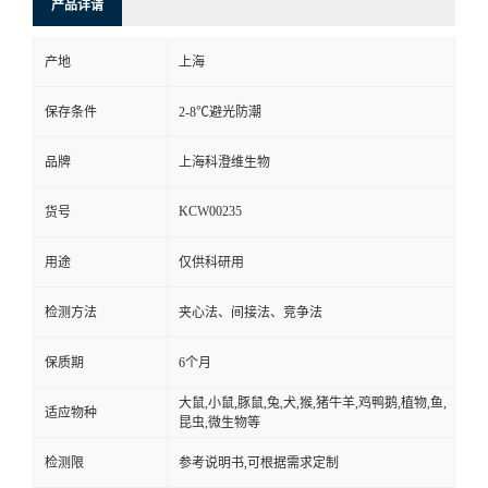
产品详请
产地
上海
保存条件
2-8℃避光防潮
品牌
上海科澄维生物
KCW00235
货号
用途
仅供科研用
检测方法
夹心法、间接法、竞争法
保质期
6个月
大鼠,小鼠,豚鼠,兔,犬,猴,猪牛羊,鸡鸭鹅,植物,鱼,
适应物种
昆虫,微生物等
检测限
参考说明书,可根据需求定制