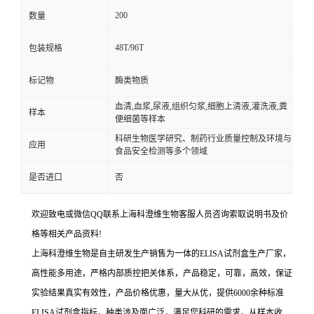
200
数量
48T/96T
包装规格
标记物
酶类物质
血清,血浆,尿液,组织匀浆,细胞上清液,灌洗液,粪
样本
便细菌等样本
科研生物医学研究、制药行业质量控制及环境与
应用
食品安全检测等多个领域
是否进口
否
欢迎致电或微信QQ联系上海科澄维生物客服人员咨询索取说明书及价
格等相关产品资料!
上海科澄维生物是自主研发生产销售为一体的ELISA试剂盒生产厂家，
高性能多用途，严格内部质控把关体系，产品稳定，可靠，高效，保证
实验结果真实有效性，产品价格优惠，量大从优，提供6000余种标准
ELISA试剂盒指标，种类涉及面广泛，满足您科研的需求，从样本收