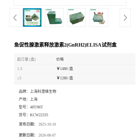
鱼促性腺激素释放激素2(GnRH2)ELISA试剂盒
起订量 (盒)
价格
1-5
￥
1480 /盒
≥5
￥
1280 /盒
品牌：
上海科澄维生物
产地：
上海
型号：
48T/96T
货号：
KCW22335
发布日期：
2025-10-10
更新日期：
2026-08-07