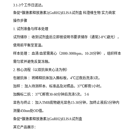
3.1-3个工作日送达。
鱼促*腺激素释放激素2(GnRH2)ELISA试剂盒 科澄维生物 实力商家
操作步骤
1. 试剂准备与样本处理
试剂储存 ：收到试剂盒后立即按说明书要求储存（通常2-8°C避光），
使用前平衡至室温。
样本处理 ：血清/血浆需离心（2000-3000rpm，10-20分钟），组织样本
需匀浆并避免反复冻融。
2. 核心流程（以双抗体夹心法为例）
包被抗体 ：将稀释抗体加入酶标板，4℃过夜后洗涤3次。
加样 ：加入待测样本、标准品及对照品，37℃孵育1小时。
加酶标二抗 ：37℃孵育30-60分钟后洗涤5次。 5 6
显色与终止 ：加入TMB底物避光显色15-30分钟，加终止液后5分钟内
测量450nm处OD值。
鱼促*腺激素释放激素2(GnRH2)ELISA试剂盒
其它产品展示：