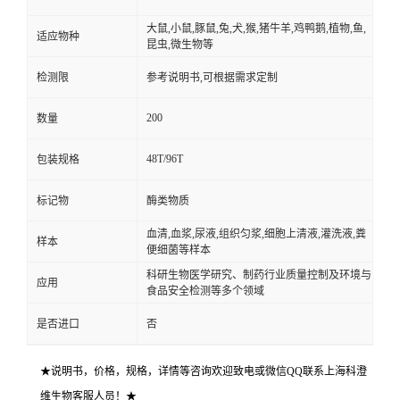
大鼠,小鼠,豚鼠,兔,犬,猴,猪牛羊,鸡鸭鹅,植物,鱼,
适应物种
昆虫,微生物等
检测限
参考说明书,可根据需求定制
200
数量
48T/96T
包装规格
标记物
酶类物质
血清,血浆,尿液,组织匀浆,细胞上清液,灌洗液,粪
样本
便细菌等样本
科研生物医学研究、制药行业质量控制及环境与
应用
食品安全检测等多个领域
是否进口
否
★说明书，价格，规格，详情等咨询欢迎致电或微信QQ联系上海科澄
维生物客服人员！★