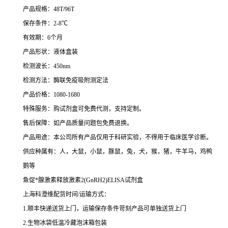
产品规格：48T/96T
保存条件：2-8℃
有效期：6个月
产品形状：液体盒装
检测波长：450nm
检测方法：酶联免疫吸附测定法
产品价格：1080-1680
特殊服务：购试剂盒可免费代测，支持定制。
售后保障：如产品质量问题包免费退换。
产品用途：本公司所有产品仅用于科研实验，不得用于临床医学诊断。
供应种属有：人，大鼠，小鼠，豚鼠，兔，犬，猴，猪，牛羊马，鸡鸭
鹅等
鱼促*腺激素释放激素2(GnRH2)ELISA试剂盒
上海科澄维配货时间/运输方式：
1.顺丰快递送货上门，运输保存条件苛刻产品可单独送货上门
2.生物冰袋低温冷藏泡沫箱包装