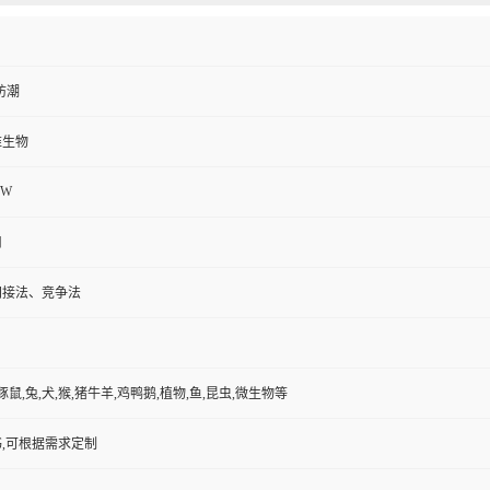
防潮
维生物
8W
用
间接法、竞争法
豚鼠,兔,犬,猴,猪牛羊,鸡鸭鹅,植物,鱼,昆虫,微生物等
,可根据需求定制