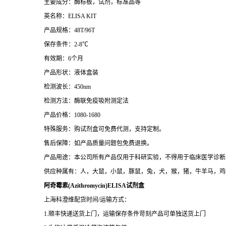
主要成分：酶标板，试剂，标准品等
英名称：ELISA KIT
产品规格：48T/96T
保存条件：2-8℃
有效期：6个月
产品形状：液体盒装
检测波长：450nm
检测方法：酶联免疫吸附测定法
产品价格：1080-1680
特殊服务：购试剂盒可免费代测，支持定制。
售后保障：如产品质量问题包免费退换。
产品用途：本公司所有产品仅用于科研实验，不得用于临床医学诊断
供应种属有：人，大鼠，小鼠，豚鼠，兔，犬，猴，猪，牛羊马，鸡
阿奇霉素(Azithromycin)ELISA试剂盒
上海科澄维配货时间/运输方式：
1.顺丰快递送货上门，运输保存条件苛刻产品可单独送货上门