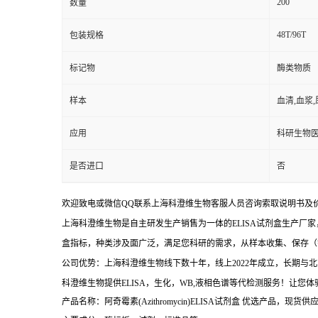
200
数量
48T/96T
包装规格
标记物
酶类物质
样本
血清,血浆
应用
科研生物
是否进口
否
欢迎致电或微信QQ联系上海科澄维生物客服人员咨询索取说明书及
上海科澄维生物是自主研发生产销售为一体的ELISA试剂盒生产厂家
盒指标，种类涉及面广泛，满足您科研的需求，从样本收集、保存（
公司优势：上海科澄维生物线下数十年，线上2022年成立，长期
科澄维生物提供ELISA，生化，WB,液相色谱等代检测服务！让您
产品名称：阿奇霉素(Azithromycin)ELISA试剂盒
优选产品，现货供