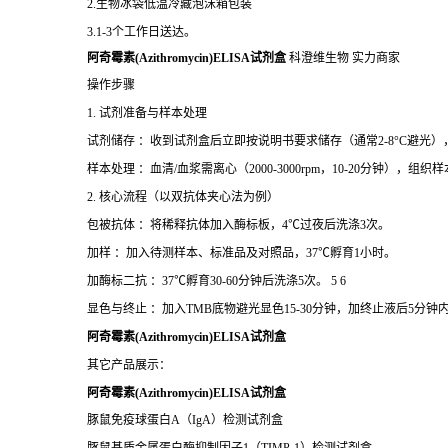
2.生物冰袋低温冷藏泡沫箱包装
3.1-3个工作日送达。
阿奇霉素(Azithromycin)ELISA试剂盒
科澄维生物 实力商家
操作步骤
1. 试剂准备与样本处理
试剂储存 ：收到试剂盒后立即按说明书要求储存（通常2-8°C避光
样本处理 ：血清/血浆需离心（2000-3000rpm，10-20分钟），
2. 核心流程（以双抗体夹心法为例）
包被抗体 ：将稀释抗体加入酶标板，4℃过夜后洗涤3次。
加样 ：加入待测样本、标准品及对照品，37℃孵育1小时。
加酶标二抗 ：37℃孵育30-60分钟后洗涤5次。 5 6
显色与终止 ：加入TMB底物避光显色15-30分钟，加终止液后5分钟内
阿奇霉素(Azithromycin)ELISA试剂盒
其它产品展示：
阿奇霉素(Azithromycin)ELISA试剂盒
豚鼠免疫球蛋白
A
（
IgA
）检测试剂盒