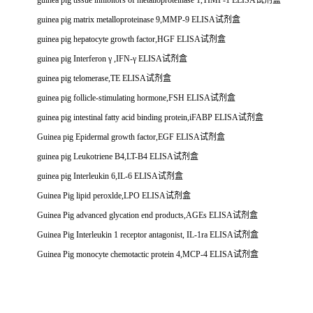
guinea pig tissue inhibitors of metalloproteinase 1,TIMP-1 ELISA
试剂盒
guinea pig matrix metalloproteinase 9,MMP-9 ELISA
试剂盒
guinea pig hepatocyte growth factor,HGF ELISA
试剂盒
guinea pig Interferon
γ
,IFN-
γ
ELISA
试剂盒
guinea pig telomerase,TE ELISA
试剂盒
guinea pig follicle-stimulating hormone,FSH ELISA
试剂盒
guinea pig intestinal fatty acid binding protein,iFABP ELISA
试剂盒
Guinea pig Epidermal growth factor,EGF ELISA
试剂盒
guinea pig Leukotriene B4,LT-B4 ELISA
试剂盒
guinea pig Interleukin 6,IL-6 ELISA
试剂盒
Guinea Pig lipid peroxlde,LPO ELISA
试剂盒
Guinea Pig advanced glycation end products,AGEs ELISA
试剂盒
Guinea Pig Interleukin 1 receptor antagonist, IL-1ra ELISA
试剂盒
Guinea Pig monocyte chemotactic protein 4,MCP-4 ELISA
试剂盒