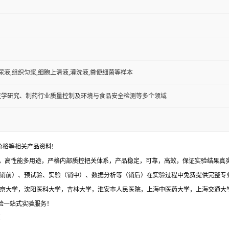
,尿液,组织匀浆,细胞上清液,灌洗液,粪便细菌等样本
医学研究、制药行业质量控制及环境与食品安全检测等多个领域
价格等相关产品资料!
，高性能多用途，严格内部质控把关体系，产品稳定，可靠，高效，保证实验结果真实有
销前）、预试验、实验（销中）、数据分析等（销后）在实验过程中免费提供完整专
与北京大学，沈阳医科大学，吉林大学，淮安市人民医院，上海中医药大学，上海交通大
体验一站式实验服务！
应