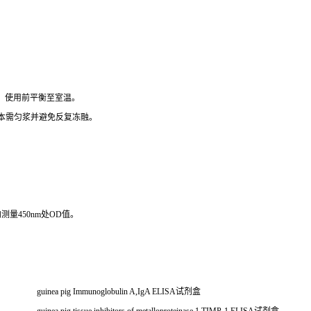
），使用前平衡至室温。
组织样本需匀浆并避免反复冻融。
测量450nm处OD值。
guinea pig Immunoglobulin A,IgA ELISA
试剂盒