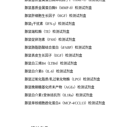
豚鼠基质金属蛋白酶抑制因子
1
（
TIMP-1
）检测试剂盒
豚鼠基质金属蛋白酶
9
（
MMP-9
）检测试剂盒
豚鼠肝细胞生长因子（
HGF
）检测试剂盒
豚鼠
γ
干扰素
（
IFN-
γ）检测试剂盒
豚鼠端粒酶（
TE
）检测试剂盒
豚鼠促卵泡素（
FSH
）检测试剂盒
豚鼠肠脂肪酸结合蛋白（
iFABP
）检测试剂盒
豚鼠表皮生长因子（
EGF
）检测试剂盒
豚鼠白三烯
B4
（
LTB4
）检测试剂盒
豚鼠白介素
6
（IL-6）检测试剂盒
豚鼠过氧化脂质
/
乳过氧化物酶（
LPO
）检测试剂盒
豚鼠晚期糖基化终末产物（
AGEs
）检测试剂盒
豚鼠白介素
1
受体拮抗剂（IL1Ra）检测试剂盒
豚鼠单核细胞趋化蛋白
4
（
MCP-4/CCL13
）检测试剂盒