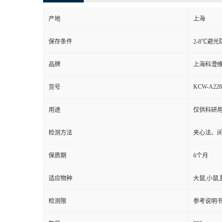
产地
上海
保存条件
2-8℃避光
品牌
上海科澄
KCW-A22
货号
用途
仅供科研
检测方法
夹心法、
保质期
6个月
适应物种
大鼠,小鼠,
检测限
参考说明书