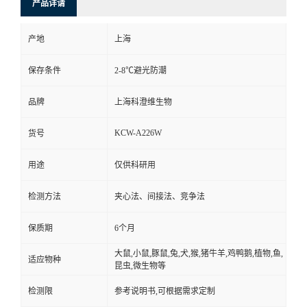
产品详请
产地
上海
保存条件
2-8℃避光防潮
品牌
上海科澄维生物
KCW-A226W
货号
用途
仅供科研用
检测方法
夹心法、间接法、竞争法
保质期
6个月
大鼠,小鼠,豚鼠,兔,犬,猴,猪牛羊,鸡鸭鹅,植物,鱼,
适应物种
昆虫,微生物等
检测限
参考说明书,可根据需求定制