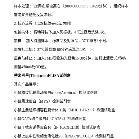
样本处理 ：血清/血浆需离心（2000-3000rpm，10-20分钟），组织样本
需匀浆并避免反复冻融。
2. 核心流程（以双抗体夹心法为例）
包被抗体 ：将稀释抗体加入酶标板，4℃过夜后洗涤3次。
加样 ：加入待测样本、标准品及对照品，37℃孵育1小时。
加酶标二抗 ：37℃孵育30-60分钟后洗涤5次。 5 6
显色与终止 ：加入TMB底物避光显色15-30分钟，加终止液后5分钟内
测量450nm处OD值。
替米考星(Tilmicosin)ELISA试剂盒
其它产品展示：
小鼠横纹肌辅肌动蛋白
α
（
smActinin-
α）检测试剂盒
小鼠肌球蛋白（
MYS
）检测试剂盒
小鼠主要组织相容性复合体
Ⅰ
类
（MHCⅠ/H-2Ⅰ）检测试剂盒
小鼠
GATA
结合蛋白
4
（
GATA4
）检测试剂盒
小鼠干扰素诱导蛋白
10
（
IP-10/CXCL10
）检测试剂盒
小鼠上皮中性粒细胞活化肽
78
（
ENA-78/CXCL5
）检测试剂盒