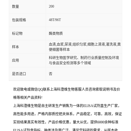
200
数量
48T/96T
包装规格
标记物
酶类物质
血清,血浆,尿液,组织匀浆,细胞上清液,灌洗液,粪
样本
便细菌等样本
科研生物医学研究、制药行业质量控制及环境
应用
与食品安全检测等多个领域
是否进口
否
欢迎致电或微信QQ联系上海科澄维生物客服人员咨询索取说明书及价
格等相关产品资料!
上海科澄维生物是自主研发生产销售为一体的ELISA试剂盒生产厂家，
高性能多用途，严格内部质控把关体系，产品稳定，可靠，高效，保证
实验结果真实有效性，产品价格优惠，量大从优，提供6000余种标准
ELISA试剂盒指标，种类涉及面广泛，满足您科研的需求，从样本收