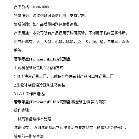
产品价格：1080-1680
特殊服务：购试剂盒可免费代测，支持定制。
售后保障：如产品质量问题包免费退换。
产品用途：本公司所有产品仅用于科研实验，不得用于临床医学诊断。
供应种属有：人，大鼠，小鼠，豚鼠，兔，犬，猴，猪，牛羊马，鸡鸭
鹅等
替米考星(Tilmicosin)ELISA试剂盒
上海科澄维配货时间/运输方式：
1.顺丰快递送货上门，运输保存条件苛刻产品可单独送货上门
2.生物冰袋低温冷藏泡沫箱包装
3.1-3个工作日送达。
替米考星(Tilmicosin)ELISA试剂盒
科澄维生物 实力商家
操作步骤
1. 试剂准备与样本处理
试剂储存 ：收到试剂盒后立即按说明书要求储存（通常2-8°C避光），
使用前平衡至室温。