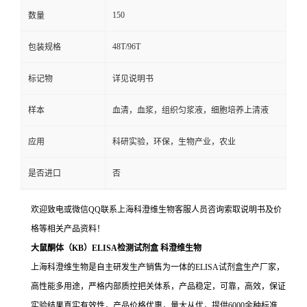
150
数量
48T/96T
包装规格
标记物
详见说明书
样本
血清，血浆，组织匀浆液，细胞培养上清液
应用
科研实验，环保，生物产业，农业
是否进口
否
欢迎致电或微信QQ联系上海科澄维生物客服人员咨询索取说明书及价
格等相关产品资料！
大鼠酮体（KB）ELISA检测试剂盒
科澄维生物
上海科澄维生物是自主研发生产销售为一体的ELISA试剂盒生产厂家，
高性能多用途，严格内部质控把关体系，产品稳定，可靠，高效，保证
实验结果真实有效性，产品价格优惠，量大从优，提供6000余种标准