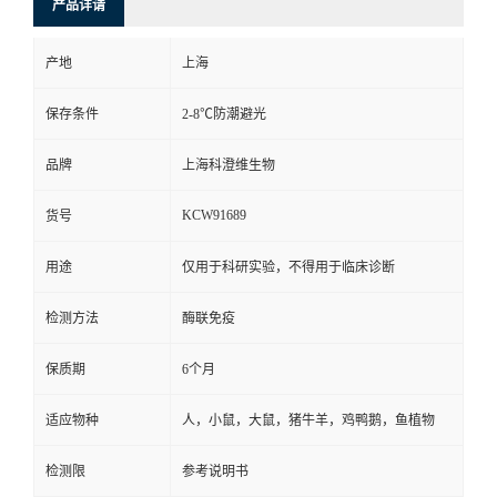
产品详请
产地
上海
保存条件
2-8℃防潮避光
品牌
上海科澄维生物
KCW91689
货号
用途
仅用于科研实验，不得用于临床诊断
检测方法
酶联免疫
保质期
6个月
适应物种
人，小鼠，大鼠，猪牛羊，鸡鸭鹅，鱼植物
检测限
参考说明书