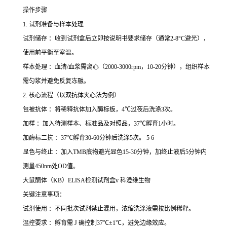
操作步骤
1. 试剂准备与样本处理
试剂储存 ：收到试剂盒后立即按说明书要求储存（通常2-8°C避光），
使用前平衡至室温。
样本处理 ：血清/血浆需离心（2000-3000rpm，10-20分钟），组织样本
需匀浆并避免反复冻融。
2. 核心流程（以双抗体夹心法为例）
包被抗体 ：将稀释抗体加入酶标板，4℃过夜后洗涤3次。
加样 ：加入待测样本、标准品及对照品，37℃孵育1小时。
加酶标二抗 ：37℃孵育30-60分钟后洗涤5次。 5 6
显色与终止 ：加入TMB底物避光显色15-30分钟，加终止液后5分钟内
测量450nm处OD值。
大鼠酮体（KB）ELISA检测试剂盒v 科澄维生物
关键注意事项：
试剂使用 ：不同批次试剂禁止混用，浓缩洗涤液需按比例稀释。
温控要求 ：孵育需 J 确控制37℃±1℃，避免边缘效应。