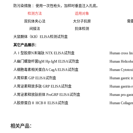
防污染措施 ：使用一次性枪头，加样时垂直注入孔底。
检测方法
适用对象
双抗体夹心法
大分子抗原
需
间接法
抗体检测
大鼠酮体（KB）ELISA检测试剂盒
其它产品展示：
人
Ⅰ
型胶原
N
末端肽
NTX ELISA
试剂盒
Human cross lin
人幽门螺旋杆菌
IgM Hp-IgM ELISA
试剂盒
Human Helicoba
人细胞毒素相关蛋白
A CagA ELISA
试剂盒
Human Cytotoxi
人胃抑素
GIP ELISA
试剂盒
Human gastric i
人胃泌素释放多肽
GRP ELISA
试剂盒
Human gastrin-r
人胃泌素释放肽前体
ProGRP ELISA
试剂盒
Human pro-gastr
人胶原蛋白
Ⅱ
HCB
Ⅱ
ELISA
试剂盒
Human Collagen-
相关产品：