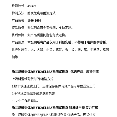
检测波长：450nm
检测方法：酶联免疫吸附测定法
产品价格：
10
80-1680
特殊服务：购试剂盒可免费代测，支持定制。
售后保障：如产品质量问题包免费退换。
产品用途：
本公司所有产品仅用于科研实验，不得用于临床医学诊断
。
供应种属有：人，大鼠，小鼠，豚鼠，兔，犬，猴，猪，牛羊马，鸡鸭
鹅等
兔兰尼碱受体2(RYR2)ELISA检测试剂盒 优选产品，现货供应
上海科澄维配货时间/运输方式：
1.顺丰快递送货上门，运输保存条件苛刻产品可单独送货上门
2.生物冰袋低温冷藏泡沫箱包装
3.1-3个工作日送达。
兔兰尼碱受体2(RYR2)ELISA检测试剂盒
科澄维生物
实力厂家
兔兰尼碱受体2(RYR2)ELISA检测试剂盒 优选产品，现货供应