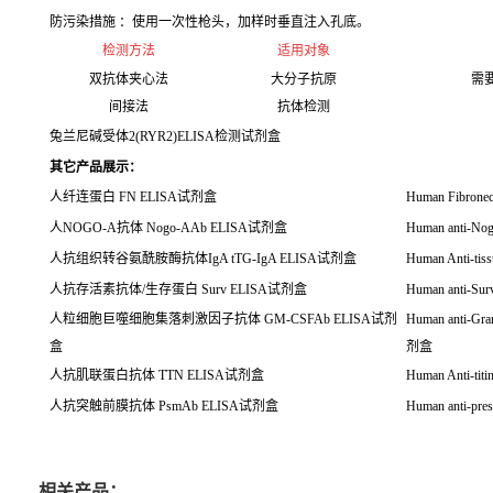
防污染措施 ：使用一次性枪头，加样时垂直注入孔底。
检测方法
适用对象
双抗体夹心法
大分子抗原
需
间接法
抗体检测
兔兰尼碱受体2(RYR2)ELISA检测试剂盒
其它产品展示：
人纤连蛋白
FN ELISA
试剂盒
Human Fibrone
人
NOGO-A
抗体
Nogo-AAb ELISA
试剂盒
Human anti-No
人抗组织转谷氨酰胺酶抗体
IgA tTG-IgA ELISA
试剂盒
Human Anti-tis
人抗存活素抗体
/
生存蛋白
Surv ELISA
试剂盒
Human anti-Sur
人粒细胞巨噬细胞集落刺激因子抗体
GM-CSFAb ELISA
试剂
Human anti-Gra
盒
剂盒
人抗肌联蛋白抗体
TTN ELISA
试剂盒
Human Anti-tit
人抗突触前膜抗体
PsmAb ELISA
试剂盒
Human anti-pre
相关产品：