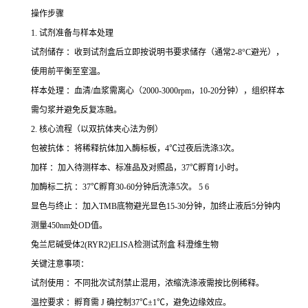
操作步骤
1. 试剂准备与样本处理
试剂储存 ：收到试剂盒后立即按说明书要求储存（通常2-8°C避光），
使用前平衡至室温。
样本处理 ：血清/血浆需离心（2000-3000rpm，10-20分钟），组织样本
需匀浆并避免反复冻融。
2. 核心流程（以双抗体夹心法为例）
包被抗体 ：将稀释抗体加入酶标板，4℃过夜后洗涤3次。
加样 ：加入待测样本、标准品及对照品，37℃孵育1小时。
加酶标二抗 ：37℃孵育30-60分钟后洗涤5次。 5 6
显色与终止 ：加入TMB底物避光显色15-30分钟，加终止液后5分钟内
测量450nm处OD值。
兔兰尼碱受体2(RYR2)ELISA检测试剂盒 科澄维生物
关键注意事项：
试剂使用 ：不同批次试剂禁止混用，浓缩洗涤液需按比例稀释。
温控要求 ：孵育需 J 确控制37℃±1℃，避免边缘效应。