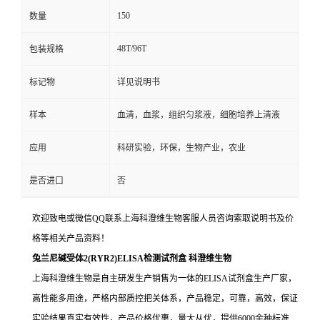
150
数量
48T/96T
包装规格
标记物
详见说明书
样本
血清，血浆，组织匀浆液，细胞培养上清液
应用
科研实验，环保，生物产业，农业
是否进口
否
欢迎致电或微信QQ联系上海科澄维生物客服人员咨询索取说明书及价
格等相关产品资料！
兔兰尼碱受体2(RYR2)ELISA检测试剂盒
科澄维生物
上海科澄维生物是自主研发生产销售为一体的ELISA试剂盒生产厂家，
高性能多用途，严格内部质控把关体系，产品稳定，可靠，高效，保证
实验结果真实有效性，产品价格优惠，量大从优，提供6000余种标准