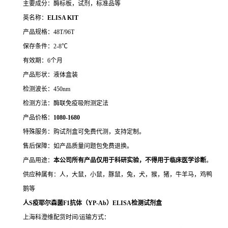
主要成分：酶标板，试剂，标准品等
英名称：
ELISA KIT
产品规格：48T/96T
保存条件：2-8℃
有效期：6个月
产品形状：液体盒装
检测波长：450nm
检测方法：酶联免疫吸附测定法
产品价格：
10
80-1680
特殊服务：购试剂盒可免费代测，支持定制。
售后保障：如产品质量问题包免费退换。
产品用途：
本公司所有产品仅用于科研实验，不得用于临床医学诊断
。
供应种属有：人，大鼠，小鼠，豚鼠，兔，犬，猴，猪，牛羊马，鸡鸭
鹅等
人S疫耶尔森菌F1抗体（YP-Ab）ELISA检测试剂盒
上海科澄维配货时间/运输方式：