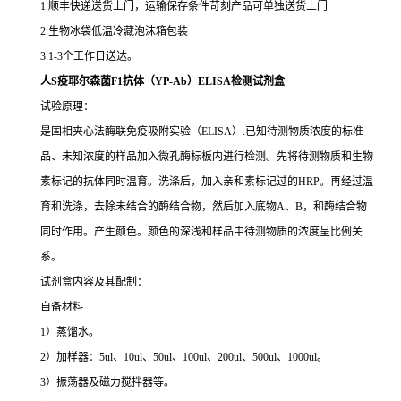
1.顺丰快递送货上门，运输保存条件苛刻产品可单独送货上门
2.生物冰袋低温冷藏泡沫箱包装
3.1-3个工作日送达。
人S疫耶尔森菌F1抗体（YP-Ab）ELISA检测试剂盒
试验原理：
是固相夹心法酶联免疫吸附实验（ELISA）.已知待测物质浓度的标准
品、未知浓度的样品加入微孔酶标板内进行检测。先将待测物质和生物
素标记的抗体同时温育。洗涤后，加入亲和素标记过的HRP。再经过温
育和洗涤，去除未结合的酶结合物，然后加入底物A、B，和酶结合物
同时作用。产生颜色。颜色的深浅和样品中待测物质的浓度呈比例关
系。
试剂盒内容及其配制：
自备材料
1）蒸馏水。
2）加样器：5ul、10ul、50ul、100ul、200ul、500ul、1000ul。
3）振荡器及磁力搅拌器等。