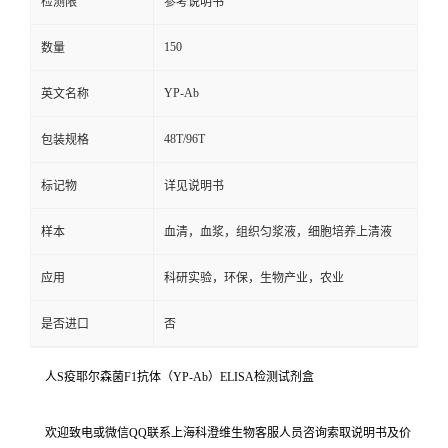
检测限
参考说明书
150
数量
YP-Ab
英文名称
48T/96T
包装规格
标记物
详见说明书
样本
血清，血浆，组织匀浆液，细胞培养上清液
应用
科研实验，环保，生物产业，农业
是否进口
否
人S疫耶尔森菌F1抗体（YP-Ab）ELISA检测试剂盒
欢迎致电或微信QQ联系上海科澄维生物客服人员咨询索取说明书及价