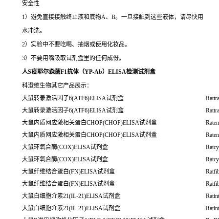
安全性
1）避免直接接触终止液和底物A、B。一旦接触到这些液体，请尽快用
水冲洗。
2）实验中不要吃喝、抽烟或使用化妆品。
3）不要用嘴吸取试剂盒里的任何成份。
人S疫耶尔森菌F1抗体（YP-Ab）ELISA检测试剂盒
科澄维生物其它产品展示：
大鼠转录激活因子6(ATF6)ELISA试剂盒
Rattr
大鼠转录激活因子6(ATF6)ELISA试剂盒
Rattr
大鼠内质网应激相关蛋白CHOP(CHOP)ELISA试剂盒
Raten
大鼠内质网应激相关蛋白CHOP(CHOP)ELISA试剂盒
Raten
大鼠环氧合酶(COX)ELISA试剂盒
Ratc
大鼠环氧合酶(COX)ELISA试剂盒
Ratc
大鼠纤维结合蛋白(FN)ELISA试剂盒
Ratfi
大鼠纤维结合蛋白(FN)ELISA试剂盒
Ratfi
大鼠白细胞介素21(IL-21)ELISA试剂盒
Ratin
大鼠白细胞介素21(IL-21)ELISA试剂盒
Ratin