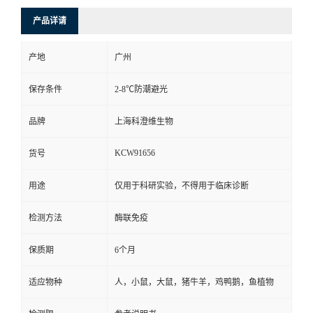
产品详请
产地
广州
保存条件
2-8℃防潮避光
品牌
上海科澄维生物
KCW91656
货号
用途
仅用于科研实验，不得用于临床诊断
检测方法
酶联免疫
保质期
6个月
适应物种
人，小鼠，大鼠，猪牛羊，鸡鸭鹅，鱼植物