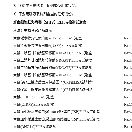
2）实验中不要吃喝、抽烟或使用化妆品。
3）不要用嘴吸取试剂盒里的任何成份。
虾血细胞虹彩病毒（SHIV）ELISA检测试剂盒
科澄维生物其它产品展示：
大鼠泛素特异性蛋白酶2(USP2)ELISA试剂盒
Ratub
大鼠泛素特异性蛋白酶2(USP2)ELISA试剂盒
Ratub
大鼠二酰基甘油酰基转移酶1(DGAT1)ELISA试剂盒
Ratdi
大鼠二酰基甘油酰基转移酶1(DGAT1)ELISA试剂盒
Ratdi
大鼠二酰基甘油酰基转移酶2(DGAT2)ELISA试剂盒
Ratdi
大鼠二酰基甘油酰基转移酶2(DGAT2)ELISA试剂盒
Ratdi
大鼠促肾上腺皮质激素释放因子(CRF)ELISA试剂盒
Ratco
大鼠促肾上腺皮质激素释放因子(CRF)ELISA试剂盒
Ratco
大鼠(CTRP3)ELISA试剂盒
RatC1
大鼠(CTRP3)ELISA试剂盒
RatC1
大鼠血小板反应蛋白;凝血酶敏感蛋白(TSP)ELISA试剂盒
Ratpl
大鼠血小板反应蛋白;凝血酶敏感蛋白(TSP)ELISA试剂盒
Ratpl
大鼠(ANG1-9)ELISA试剂盒
Ratan