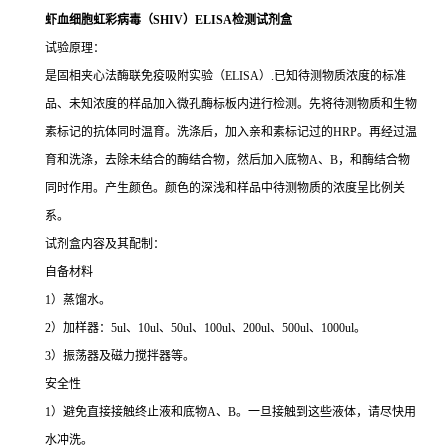
虾血细胞虹彩病毒（SHIV）ELISA检测试剂盒
试验原理：
是固相夹心法酶联免疫吸附实验（ELISA）.已知待测物质浓度的标准
品、未知浓度的样品加入微孔酶标板内进行检测。先将待测物质和生物
素标记的抗体同时温育。洗涤后，加入亲和素标记过的HRP。再经过温
育和洗涤，去除未结合的酶结合物，然后加入底物A、B，和酶结合物
同时作用。产生颜色。颜色的深浅和样品中待测物质的浓度呈比例关
系。
试剂盒内容及其配制：
自备材料
1）蒸馏水。
2）加样器：5ul、10ul、50ul、100ul、200ul、500ul、1000ul。
3）振荡器及磁力搅拌器等。
安全性
1）避免直接接触终止液和底物A、B。一旦接触到这些液体，请尽快用
水冲洗。