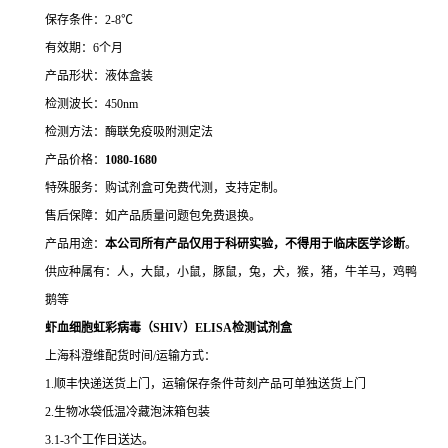
保存条件：2-8℃
有效期：6个月
产品形状：液体盒装
检测波长：450nm
检测方法：酶联免疫吸附测定法
产品价格：
10
80-1680
特殊服务：购试剂盒可免费代测，支持定制。
售后保障：如产品质量问题包免费退换。
产品用途：
本公司所有产品仅用于科研实验，不得用于临床医学诊断
。
供应种属有：人，大鼠，小鼠，豚鼠，兔，犬，猴，猪，牛羊马，鸡鸭
鹅等
虾血细胞虹彩病毒（SHIV）ELISA检测试剂盒
上海科澄维配货时间/运输方式：
1.顺丰快递送货上门，运输保存条件苛刻产品可单独送货上门
2.生物冰袋低温冷藏泡沫箱包装
3.1-3个工作日送达。