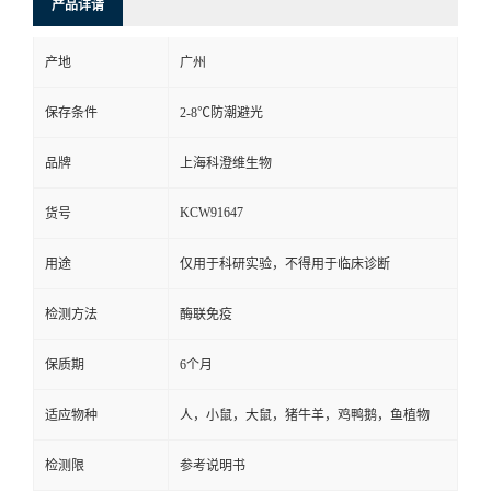
产品详请
产地
广州
保存条件
2-8℃防潮避光
品牌
上海科澄维生物
KCW91647
货号
用途
仅用于科研实验，不得用于临床诊断
检测方法
酶联免疫
保质期
6个月
适应物种
人，小鼠，大鼠，猪牛羊，鸡鸭鹅，鱼植物
检测限
参考说明书