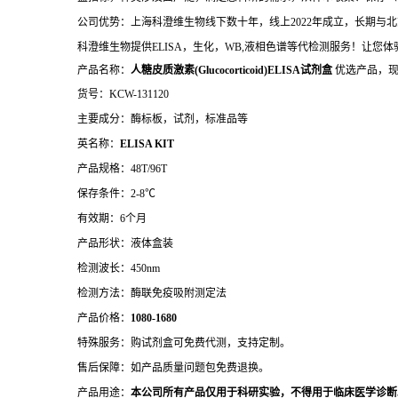
公司优势：上海科澄维生物线下数十年，线上2022年成立，长期
科澄维生物提供ELISA，生化，WB,液相色谱等代检测服务！让您
产品名称：
人糖皮质激素(Glucocorticoid)ELISA试剂盒
优选产品，
货号：KCW-131120
主要成分：酶标板，试剂，标准品等
英名称：
ELISA KIT
产品规格：48T/96T
保存条件：2-8℃
有效期：6个月
产品形状：液体盒装
检测波长：450nm
检测方法：酶联免疫吸附测定法
产品价格：
10
80-1680
特殊服务：购试剂盒可免费代测，支持定制。
售后保障：如产品质量问题包免费退换。
产品用途：
本公司所有产品仅用于科研实验，不得用于临床医学诊断