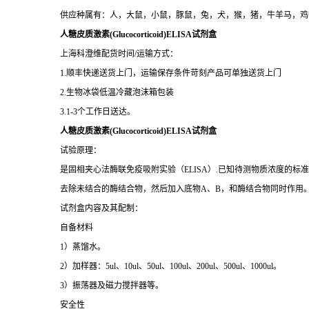
供应种属有：人，大鼠，小鼠，豚鼠，兔，犬，猴，猪，牛羊马，鸡
人糖皮质激素(Glucocorticoid)ELISA试剂盒
上海科澄维配货时间/运输方式：
1.顺丰快递送货上门，运输保存条件苛刻产品可单独送货上门
2.生物冰袋低温冷藏泡沫箱包装
3.1-3个工作日送达。
人糖皮质激素(Glucocorticoid)ELISA试剂盒
试验原理：
是固相夹心法酶联免疫吸附实验（ELISA）.已知待测物质浓度的
去除未结合的酶结合物，然后加入底物A、B，和酶结合物同时作用
试剂盒内容及其配制：
自备材料
1）蒸馏水。
2）加样器：5ul、10ul、50ul、100ul、200ul、500ul、1000ul。
3）振荡器及磁力搅拌器等。
安全性