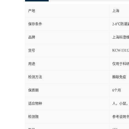
产地
上海
保存条件
2-8℃防潮
品牌
上海科澄
KCW-1311
货号
用途
仅用于科
检测方法
酶联免疫
保质期
6个月
适应物种
人，小鼠
检测限
参考说明