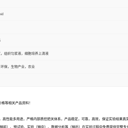
oid
书
浆，组织匀浆液，细胞培养上清液
，环保，生物产业，农业
价格等相关产品资料！
，高性能多用途，严格内部质控把关体系，产品稳定，可靠，高效，保证实验结果真实有
销前）、预试验、实验（销中）、数据分析等（销后）在实验过程中免费提供完整专