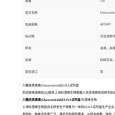
150
数量
Glucocortic
英文名称
48T/96T
包装规格
标记物
详见说明
样本
血清，血
应用
科研实验
是否进口
否
人糖皮质激素(Glucocorticoid)ELISA试剂盒
欢迎致电或微信QQ联系上海科澄维生物客服人员咨询索取说明书及
人糖皮质激素(Glucocorticoid)ELISA试剂盒
科澄维生物
上海科澄维生物是自主研发生产销售为一体的ELISA试剂盒生产企业
盒指标，种类涉及面广泛，满足您科研的需求，从样本收集、保存（