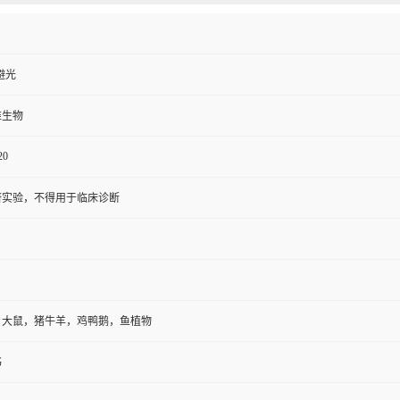
避光
维生物
20
研实验，不得用于临床诊断
，大鼠，猪牛羊，鸡鸭鹅，鱼植物
书