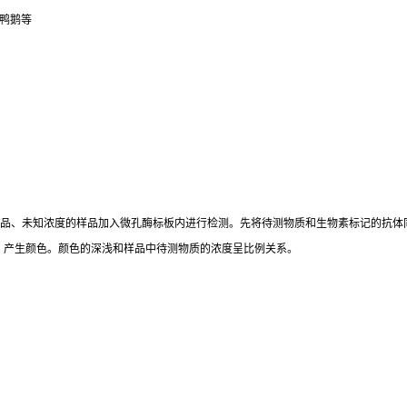
鸭鹅等
标准品、未知浓度的样品加入微孔酶标板内进行检测。先将待测物质和生物素标记的抗体
。产生颜色。颜色的深浅和样品中待测物质的浓度呈比例关系。