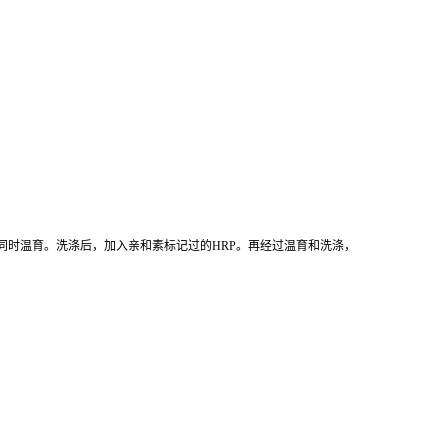
同时温育。洗涤后，加入亲和素标记过的HRP。再经过温育和洗涤，