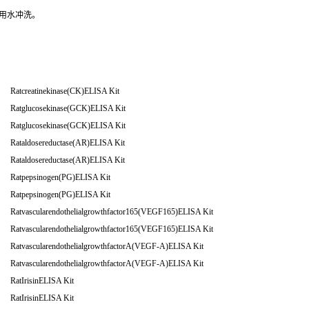
用水冲洗。
Ratcreatinekinase(CK)ELISA Kit
Ratglucosekinase(GCK)ELISA Kit
Ratglucosekinase(GCK)ELISA Kit
Rataldosereductase(AR)ELISA Kit
Rataldosereductase(AR)ELISA Kit
Ratpepsinogen(PG)ELISA Kit
Ratpepsinogen(PG)ELISA Kit
Ratvascularendothelialgrowthfactor165(VEGF165)ELISA Kit
Ratvascularendothelialgrowthfactor165(VEGF165)ELISA Kit
RatvascularendothelialgrowthfactorA(VEGF-A)ELISA Kit
RatvascularendothelialgrowthfactorA(VEGF-A)ELISA Kit
RatIrisinELISA Kit
RatIrisinELISA Kit