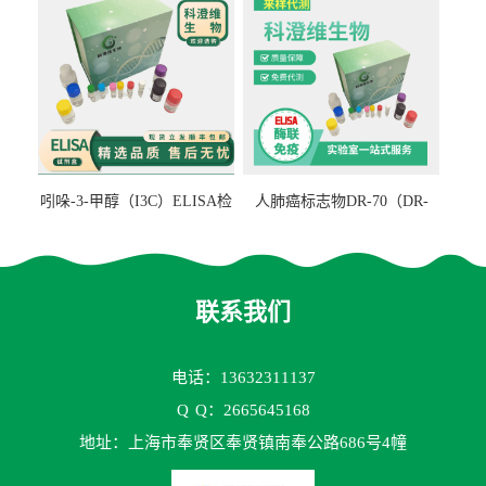
吲哚-3-甲醇（I3C）ELISA检
人肺癌标志物DR-70（DR-
测试剂盒
70TM）ELISA检测试剂盒
联系我们
电话：13632311137
Q
Q：2665645168
地址：上海市奉贤区奉贤镇南奉公路686号4幢