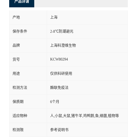
产品详请
产地
上海
保存条件
2-8℃防潮避光
品牌
上海科澄维生物
KCW80294
货号
用途
仅供科研使用
检测方法
酶联免疫法
保质期
6个月
适应物种
人,小鼠,大鼠,猪牛羊,鸡鸭鹅,鱼,细菌,植物等
检测限
参考说明书