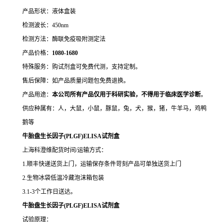
产品形状：液体盒装
检测波长：450nm
检测方法：酶联免疫吸附测定法
产品价格：
10
80-1680
特殊服务：购试剂盒可免费代测，支持定制。
售后保障：如产品质量问题包免费退换。
产品用途：
本公司所有产品仅用于科研实验，不得用于临床医学诊断
。
供应种属有：人，大鼠，小鼠，豚鼠，兔，犬，猴，猪，牛羊马，鸡鸭
鹅等
牛胎盘生长因子(PLGF)ELISA试剂盒
上海科澄维配货时间/运输方式：
1.顺丰快递送货上门，运输保存条件苛刻产品可单独送货上门
2.生物冰袋低温冷藏泡沫箱包装
3.1-3个工作日送达。
牛胎盘生长因子(PLGF)ELISA试剂盒
试验原理：