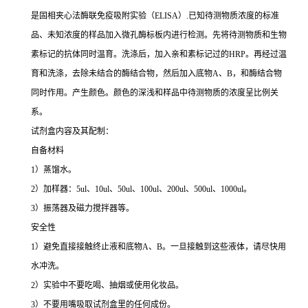
是固相夹心法酶联免疫吸附实验（ELISA）.已知待测物质浓度的标准
品、未知浓度的样品加入微孔酶标板内进行检测。先将待测物质和生物
素标记的抗体同时温育。洗涤后，加入亲和素标记过的HRP。再经过温
育和洗涤，去除未结合的酶结合物，然后加入底物A、B，和酶结合物
同时作用。产生颜色。颜色的深浅和样品中待测物质的浓度呈比例关
系。
试剂盒内容及其配制：
自备材料
1）蒸馏水。
2）加样器：5ul、10ul、50ul、100ul、200ul、500ul、1000ul。
3）振荡器及磁力搅拌器等。
安全性
1）避免直接接触终止液和底物A、B。一旦接触到这些液体，请尽快用
水冲洗。
2）实验中不要吃喝、抽烟或使用化妆品。
3）不要用嘴吸取试剂盒里的任何成份。