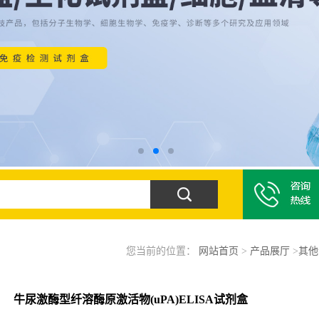
您当前的位置：
网站首页
>
产品展厅
>
其他
牛尿激酶型纤溶酶原激活物(uPA)ELISA试剂盒