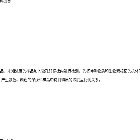
鸭鹅等
标准品、未知浓度的样品加入微孔酶标板内进行检测。先将待测物质和生物素标记的抗体
。产生颜色。颜色的深浅和样品中待测物质的浓度呈比例关系。