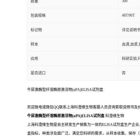
300
数量
48T/96T
包装规格
标记物
详见说明
样本
血清,血浆
应用
科研实验,
是否进口
否
牛尿激酶型纤溶酶原激活物(uPA)ELISA试剂盒
欢迎致电或微信QQ联系上海科澄维生物客服人员咨询索取说明书及
牛尿激酶型纤溶酶原激活物(uPA)ELISA试剂盒
科澄维生物
上海科澄维生物是自主研发生产销售为一体的ELISA试剂盒生产企业
盒指标，种类涉及面广泛，满足您科研的需求，从样本收集、保存（