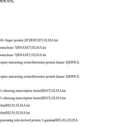
用水冲洗。
G finger protein 207(RNF207) ELISA kit
onuclease 7(RNASE7) ELISA kit
onuclease 7(RNASE7) ELISA kit
ptor-interacting serine/threonine-protein kinase 3(RIPK3)
ptor-interacting serine/threonine-protein kinase 3(RIPK3)
silencing transcription factor(REST) ELISA kit
silencing transcription factor(REST) ELISA kit
lin(RELN) ELISA kit
lin(RELN) ELISA kit
enerating islet-derived protein 3-gamma(REG3G) ELISA