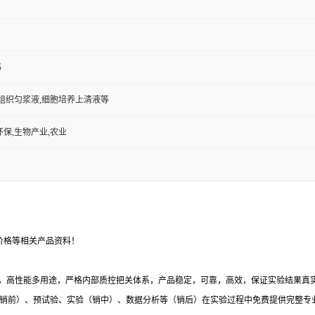
书
,组织匀浆液,细胞培养上清液等
环保,生物产业,农业
价格等相关产品资料！
，高性能多用途，严格内部质控把关体系，产品稳定，可靠，高效，保证实验结果真实有
销前）、预试验、实验（销中）、数据分析等（销后）在实验过程中免费提供完整专