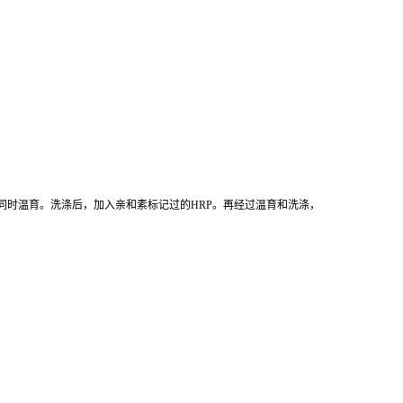
同时温育。洗涤后，加入亲和素标记过的HRP。再经过温育和洗涤，