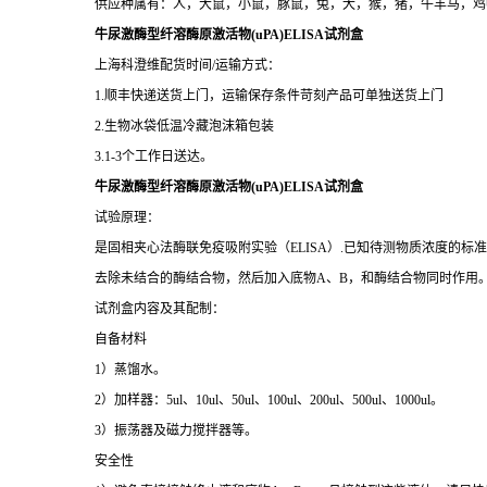
供应种属有：人，大鼠，小鼠，豚鼠，兔，犬，猴，猪，牛羊马，鸡
牛尿激酶型纤溶酶原激活物(uPA)ELISA试剂盒
上海科澄维配货时间/运输方式：
1.顺丰快递送货上门，运输保存条件苛刻产品可单独送货上门
2.生物冰袋低温冷藏泡沫箱包装
3.1-3个工作日送达。
牛尿激酶型纤溶酶原激活物(uPA)ELISA试剂盒
试验原理：
是固相夹心法酶联免疫吸附实验（ELISA）.已知待测物质浓度的
去除未结合的酶结合物，然后加入底物A、B，和酶结合物同时作用
试剂盒内容及其配制：
自备材料
1）蒸馏水。
2）加样器：5ul、10ul、50ul、100ul、200ul、500ul、1000ul。
3）振荡器及磁力搅拌器等。
安全性