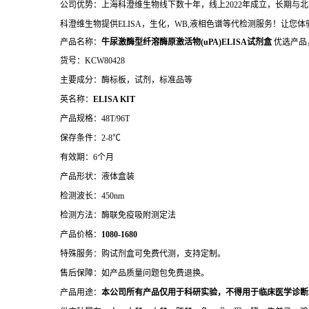
公司优势：上海科澄维生物线下数十年，线上2022年成立，长期
科澄维生物提供ELISA，生化，WB,液相色谱等代检测服务！让您
产品名称：
牛尿激酶型纤溶酶原激活物(uPA)ELISA试剂盒
优选产品
货号：KCW80428
主要成分：酶标板，试剂，标准品等
英名称：
ELISA KIT
产品规格：48T/96T
保存条件：2-8℃
有效期：6个月
产品形状：液体盒装
检测波长：450nm
检测方法：酶联免疫吸附测定法
产品价格：
10
80-1680
特殊服务：购试剂盒可免费代测，支持定制。
售后保障：如产品质量问题包免费退换。
产品用途：
本公司所有产品仅用于科研实验，不得用于临床医学诊断