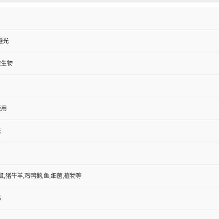
避光
维生物
使用
法
鼠,猪牛羊,鸡鸭鹅,鱼,细菌,植物等
书