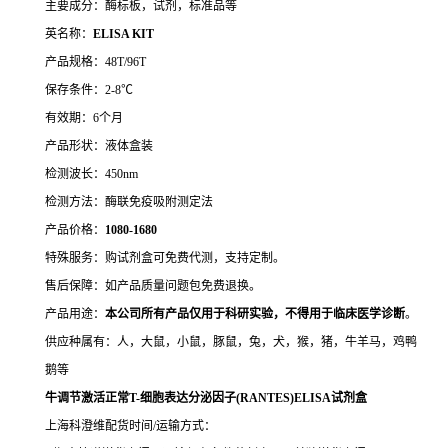
主要成分：酶标板，试剂，标准品等
英名称：
ELISA KIT
产品规格：48T/96T
保存条件：2-8℃
有效期：6个月
产品形状：液体盒装
检测波长：450nm
检测方法：酶联免疫吸附测定法
产品价格：
10
80-1680
特殊服务：购试剂盒可免费代测，支持定制。
售后保障：如产品质量问题包免费退换。
产品用途：
本公司所有产品仅用于科研实验，不得用于临床医学诊断
。
供应种属有：人，大鼠，小鼠，豚鼠，兔，犬，猴，猪，牛羊马，鸡鸭
鹅等
牛调节激活正常T-细胞表达分泌因子(RANTES)ELISA试剂盒
上海科澄维配货时间/运输方式：