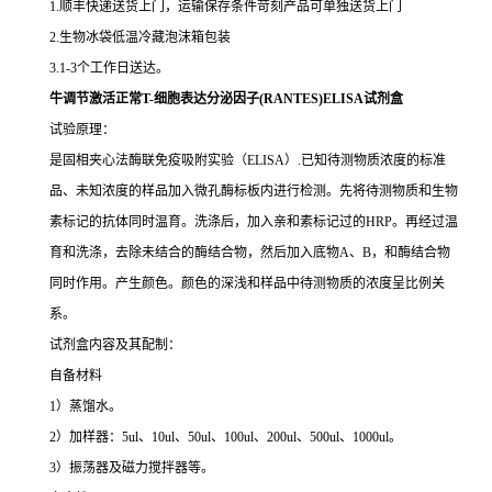
1.顺丰快递送货上门，运输保存条件苛刻产品可单独送货上门
2.生物冰袋低温冷藏泡沫箱包装
3.1-3个工作日送达。
牛调节激活正常T-细胞表达分泌因子(RANTES)ELISA试剂盒
试验原理：
是固相夹心法酶联免疫吸附实验（ELISA）.已知待测物质浓度的标准
品、未知浓度的样品加入微孔酶标板内进行检测。先将待测物质和生物
素标记的抗体同时温育。洗涤后，加入亲和素标记过的HRP。再经过温
育和洗涤，去除未结合的酶结合物，然后加入底物A、B，和酶结合物
同时作用。产生颜色。颜色的深浅和样品中待测物质的浓度呈比例关
系。
试剂盒内容及其配制：
自备材料
1）蒸馏水。
2）加样器：5ul、10ul、50ul、100ul、200ul、500ul、1000ul。
3）振荡器及磁力搅拌器等。