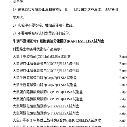
安全性
1）避免直接接触终止液和底物A、B。一旦接触到这些液体，请尽快用
水冲洗。
2）实验中不要吃喝、抽烟或使用化妆品。
3）不要用嘴吸取试剂盒里的任何成份。
牛调节激活正常T-细胞表达分泌因子(RANTES)ELISA试剂盒
科澄维生物各种类指标产品展示：
大鼠Ⅰ型胶原α1(COL1α1)ELISA试剂盒
Ratc
大鼠线粒体解偶联蛋白2(UCP2)ELISA试剂盒
Ratmi
大鼠线粒体解偶联蛋白2(UCP2)ELISA试剂盒
Ratmi
大鼠半胱氨酸蛋白酶7(Casp-7)ELSIA试剂盒
RatC
大鼠半胱氨酸蛋白酶7(Casp-7)ELSIA试剂盒
RatC
大鼠蛋白酪氨酸磷酸酶1B(PTP1B)ELISA试剂盒
Ratpr
大鼠蛋白酪氨酸磷酸酶1B(PTP1B)ELISA试剂盒
Ratpr
大鼠磷酸化酪氨酸激酶(p-TrkA)ELISA试剂盒
Ratp
大鼠磷酸化酪氨酸激酶(p-TrkA)ELISA试剂盒
Ratp
大鼠3-羟基-3-甲基戊二酰辅酶A合酶(HMGCS)ELISA试剂盒
Rat3