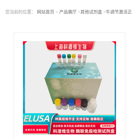
您当前的位置：
网站首页
>
产品展厅
>
其他试剂盒
>
牛调节激活正
常T-细胞表达分泌因子(RANTES)ELISA试剂盒