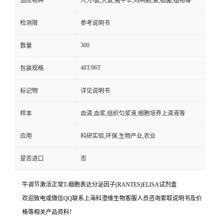
适应物种
人,小鼠,大鼠,猪牛羊,鸡鸭鹅,鱼,细菌,植物等
检测限
参考说明书
300
数量
48T/96T
包装规格
标记物
详见说明书
样本
血清,血浆,组织匀浆液,细胞培养上清液等
应用
科研实验,环保,生物产业,农业
是否进口
否
牛调节激活正常T-细胞表达分泌因子(RANTES)ELISA试剂盒
欢迎致电或微信QQ联系上海科澄维生物客服人员咨询索取说明书及价
格等相关产品资料！