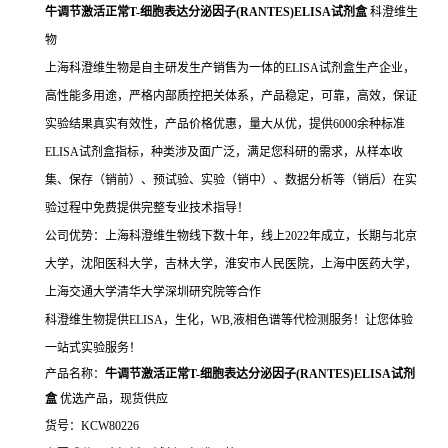
牛调节激活正常T-细胞表达分泌因子(RANTES)ELISA试剂盒
科澄维生
物
上海科澄维生物是自主研发生产销售为一体的ELISA试剂盒生产企业，
高性能多用途，严格内部质控把关体系，产品稳定，可靠，高效，保证
实验结果真实有效性，产品价格优惠，量大从优，提供6000余种标准
ELISA试剂盒指标，种类涉及面广泛，满足您科研的需求，从样本收
集、保存（销前）、预试验、实验（销中）、数据分析等（销后）在实
验过程中免费提供完整专业技术指导！
公司优势：上海科澄维生物线下数十年，线上2022年成立，长期与北京
大学，沈阳医科大学，吉林大学，淮安市人民医院，上海中医药大学，
上海交通大学清华大学深圳研究院等合作
科澄维生物提供ELISA，生化，WB,液相色谱等代检测服务！让您体验
一站式实验服务！
产品名称：
牛调节激活正常T-细胞表达分泌因子(RANTES)ELISA试剂
盒
优选产品，现货供应
货号：KCW80226