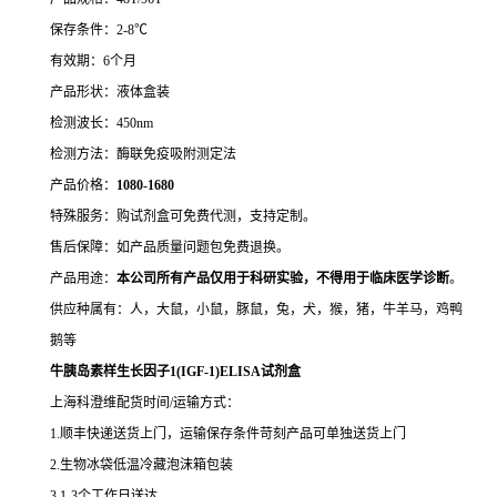
保存条件：2-8℃
有效期：6个月
产品形状：液体盒装
检测波长：450nm
检测方法：酶联免疫吸附测定法
产品价格：
10
80-1680
特殊服务：购试剂盒可免费代测，支持定制。
售后保障：如产品质量问题包免费退换。
产品用途：
本公司所有产品仅用于科研实验，不得用于临床医学诊断
。
供应种属有：人，大鼠，小鼠，豚鼠，兔，犬，猴，猪，牛羊马，鸡鸭
鹅等
牛胰岛素样生长因子1(IGF-1)ELISA试剂盒
上海科澄维配货时间/运输方式：
1.顺丰快递送货上门，运输保存条件苛刻产品可单独送货上门
2.生物冰袋低温冷藏泡沫箱包装
3.1-3个工作日送达。