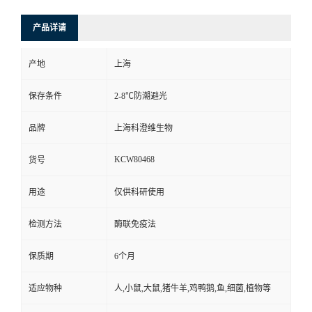
产品详请
产地
上海
保存条件
2-8℃防潮避光
品牌
上海科澄维生物
KCW80468
货号
用途
仅供科研使用
检测方法
酶联免疫法
保质期
6个月
适应物种
人,小鼠,大鼠,猪牛羊,鸡鸭鹅,鱼,细菌,植物等