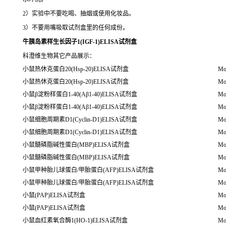
2）实验中不要吃喝、抽烟或使用化妆品。
3）不要用嘴吸取试剂盒里的任何成份。
牛胰岛素样生长因子1(IGF-1)ELISA试剂盒
科澄维生物其它产品展示：
小鼠热休克蛋白20(Hsp-20)ELISA试剂盒
Mo
小鼠热休克蛋白20(Hsp-20)ELISA试剂盒
Mo
小鼠β淀粉样蛋白1-40(Aβ1-40)ELISA试剂盒
Mo
小鼠β淀粉样蛋白1-40(Aβ1-40)ELISA试剂盒
Mo
小鼠细胞周期素D1(Cyclin-D1)ELISA试剂盒
Mo
小鼠细胞周期素D1(Cyclin-D1)ELISA试剂盒
Mo
小鼠髓磷脂碱性蛋白(MBP)ELISA试剂盒
Mo
小鼠髓磷脂碱性蛋白(MBP)ELISA试剂盒
Mo
小鼠甲种胎儿球蛋白/甲胎蛋白(AFP)ELISA试剂盒
Mou
小鼠甲种胎儿球蛋白/甲胎蛋白(AFP)ELISA试剂盒
Mou
小鼠(PAP)ELISA试剂盒
Mo
小鼠(PAP)ELISA试剂盒
Mo
小鼠血红素氧合酶1(HO-1)ELISA试剂盒
Mo