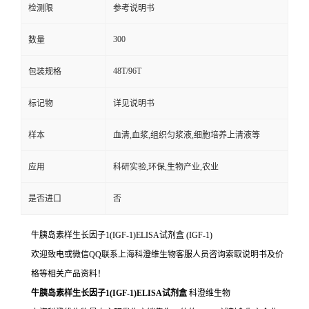
检测限
参考说明书
300
数量
48T/96T
包装规格
标记物
详见说明书
样本
血清,血浆,组织匀浆液,细胞培养上清液等
应用
科研实验,环保,生物产业,农业
是否进口
否
牛胰岛素样生长因子1(IGF-1)ELISA试剂盒
(IGF-1)
欢迎致电或微信QQ联系上海科澄维生物客服人员咨询索取说明书及价
格等相关产品资料！
牛胰岛素样生长因子1(IGF-1)ELISA试剂盒
科澄维生物