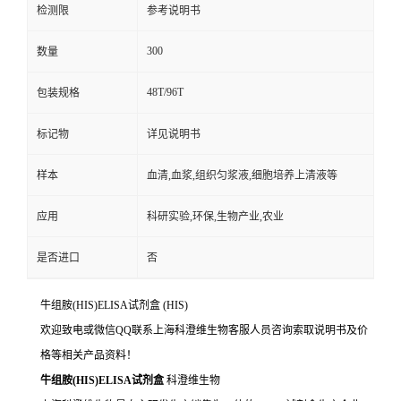
检测限
参考说明书
300
数量
48T/96T
包装规格
标记物
详见说明书
样本
血清,血浆,组织匀浆液,细胞培养上清液等
应用
科研实验,环保,生物产业,农业
是否进口
否
牛组胺(HIS)ELISA试剂盒
(HIS)
欢迎致电或微信QQ联系上海科澄维生物客服人员咨询索取说明书及价
格等相关产品资料！
牛组胺(HIS)ELISA试剂盒
科澄维生物