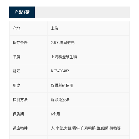
产品详请
产地
上海
保存条件
2-8℃防潮避光
品牌
上海科澄维生物
KCW80482
货号
用途
仅供科研使用
检测方法
酶联免疫法
保质期
6个月
适应物种
人,小鼠,大鼠,猪牛羊,鸡鸭鹅,鱼,细菌,植物等