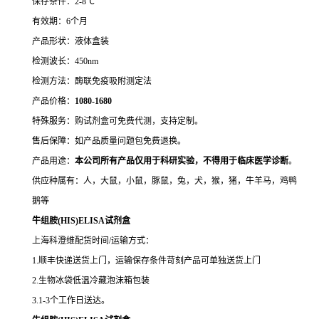
保存条件：2-8℃
有效期：6个月
产品形状：液体盒装
检测波长：450nm
检测方法：酶联免疫吸附测定法
产品价格：
10
80-1680
特殊服务：购试剂盒可免费代测，支持定制。
售后保障：如产品质量问题包免费退换。
产品用途：
本公司所有产品仅用于科研实验，不得用于临床医学诊断
。
供应种属有：人，大鼠，小鼠，豚鼠，兔，犬，猴，猪，牛羊马，鸡鸭
鹅等
牛组胺(HIS)ELISA试剂盒
上海科澄维配货时间/运输方式：
1.顺丰快递送货上门，运输保存条件苛刻产品可单独送货上门
2.生物冰袋低温冷藏泡沫箱包装
3.1-3个工作日送达。