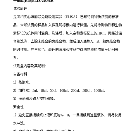
牛组胺(HIS)ELISA试剂盒
试验原理：
是固相夹心法酶联免疫吸附实验（ELISA）.已知待测物质浓度的标准
品、未知浓度的样品加入微孔酶标板内进行检测。先将待测物质和生物
素标记的抗体同时温育。洗涤后，加入亲和素标记过的HRP。再经过温
育和洗涤，去除未结合的酶结合物，然后加入底物A、B，和酶结合物
同时作用。产生颜色。颜色的深浅和样品中待测物质的浓度呈比例关
系。
试剂盒内容及其配制：
自备材料
1）蒸馏水。
2）加样器：5ul、10ul、50ul、100ul、200ul、500ul、1000ul。
3）振荡器及磁力搅拌器等。
安全性
1）避免直接接触终止液和底物A、B。一旦接触到这些液体，请尽快用
水冲洗。