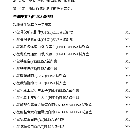
2）实验中不要吃喝、抽烟或使用化妆品。
3）不要用嘴吸取试剂盒里的任何成份。
牛组胺(HIS)ELISA试剂盒
科澄维生物其它产品展示：
小鼠骨保护素配体(OPGL)ELISA试剂盒
Mo
小鼠骨保护素配体(OPGL)ELISA试剂盒
Mo
小鼠乳铁传递蛋白/乳铁蛋白(LF/LTF)ELISA试剂盒
Mou
小鼠乳铁传递蛋白/乳铁蛋白(LF/LTF)ELISA试剂盒
Mou
小鼠铁蛋白(FE)ELISA试剂盒
Mo
小鼠铁蛋白(FE)ELISA试剂盒
Mo
小鼠碳酸酐酶2(CA-2)ELISA试剂盒
Mo
小鼠碳酸酐酶2(CA-2)ELISA试剂盒
Mo
小鼠色素上皮衍生因子(PEDF)ELISA试剂盒
Mo
小鼠色素上皮衍生因子(PEDF)ELISA试剂盒
Mo
小鼠解整合素样金属蛋白酶8(ADAM8)ELISA试剂盒
Mou
小鼠解整合素样金属蛋白酶8(ADAM8)ELISA试剂盒
Mou
小鼠抗胰蛋白酶(AT)ELISA试剂盒
Mo
小鼠抗胰蛋白酶(AT)ELISA试剂盒
Mo