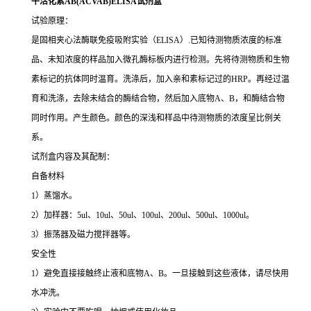
牛活化素AB(ACVAB)ELISA试剂盒
试验原理：
是固相夹心法酶联免疫吸附实验（ELISA）.已知待测物质浓度的标准
品、未知浓度的样品加入微孔酶标板内进行检测。先将待测物质和生物
素标记的抗体同时温育。洗涤后，加入亲和素标记过的HRP。再经过温
育和洗涤，去除未结合的酶结合物，然后加入底物A、B，和酶结合物
同时作用。产生颜色。颜色的深浅和样品中待测物质的浓度呈比例关
系。
试剂盒内容及其配制：
自备材料
1）蒸馏水。
2）加样器：5ul、10ul、50ul、100ul、200ul、500ul、1000ul。
3）振荡器及磁力搅拌器等。
安全性
1）避免直接接触终止液和底物A、B。一旦接触到这些液体，请尽快用
水冲洗。