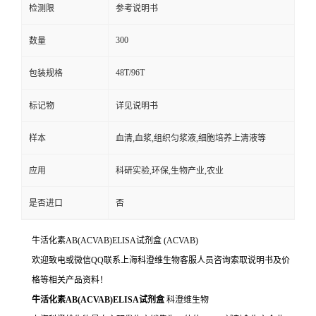
检测限
参考说明书
300
数量
48T/96T
包装规格
标记物
详见说明书
样本
血清,血浆,组织匀浆液,细胞培养上清液等
应用
科研实验,环保,生物产业,农业
是否进口
否
牛活化素AB(ACVAB)ELISA试剂盒
(ACVAB)
欢迎致电或微信QQ联系上海科澄维生物客服人员咨询索取说明书及价
格等相关产品资料！
牛活化素AB(ACVAB)ELISA试剂盒
科澄维生物