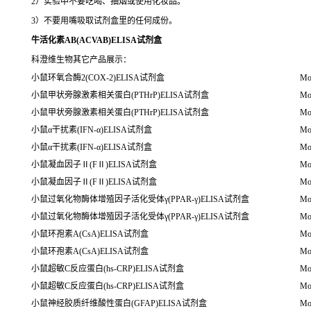
2）实验中不要吃喝、抽烟或使用化妆品。
3）不要用嘴吸取试剂盒里的任何成份。
牛活化素AB(ACVAB)ELISA试剂盒
科澄维生物其它产品展示：
小鼠环氧合酶2(COX-2)ELISA试剂盒
Mo
小鼠甲状旁腺激素相关蛋白(PTHrP)ELISA试剂盒
Mo
小鼠甲状旁腺激素相关蛋白(PTHrP)ELISA试剂盒
Mo
小鼠α干扰素(IFN-α)ELISA试剂盒
Mo
小鼠α干扰素(IFN-α)ELISA试剂盒
Mo
小鼠凝血因子Ⅱ(FⅡ)ELISA试剂盒
Mo
小鼠凝血因子Ⅱ(FⅡ)ELISA试剂盒
Mo
小鼠过氧化物酶体增殖因子活化受体γ(PPAR-γ)ELISA试剂盒
Mou
小鼠过氧化物酶体增殖因子活化受体γ(PPAR-γ)ELISA试剂盒
Mou
小鼠环孢素A(CsA)ELISA试剂盒
Mo
小鼠环孢素A(CsA)ELISA试剂盒
Mo
小鼠超敏C反应蛋白(hs-CRP)ELISA试剂盒
Mo
小鼠超敏C反应蛋白(hs-CRP)ELISA试剂盒
Mo
小鼠神经胶质纤维酸性蛋白(GFAP)ELISA试剂盒
Mou