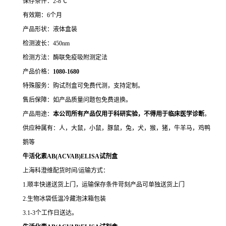
保存条件：2-8℃
有效期：6个月
产品形状：液体盒装
检测波长：450nm
检测方法：酶联免疫吸附测定法
产品价格：
10
80-1680
特殊服务：购试剂盒可免费代测，支持定制。
售后保障：如产品质量问题包免费退换。
产品用途：
本公司所有产品仅用于科研实验，不得用于临床医学诊断
。
供应种属有：人，大鼠，小鼠，豚鼠，兔，犬，猴，猪，牛羊马，鸡鸭
鹅等
牛活化素AB(ACVAB)ELISA试剂盒
上海科澄维配货时间/运输方式：
1.顺丰快递送货上门，运输保存条件苛刻产品可单独送货上门
2.生物冰袋低温冷藏泡沫箱包装
3.1-3个工作日送达。