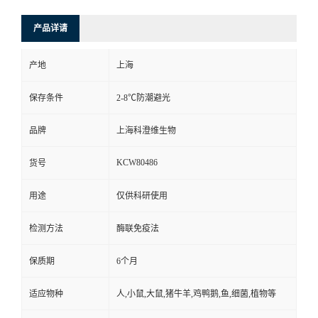
产品详请
产地
上海
保存条件
2-8℃防潮避光
品牌
上海科澄维生物
KCW80486
货号
用途
仅供科研使用
检测方法
酶联免疫法
保质期
6个月
适应物种
人,小鼠,大鼠,猪牛羊,鸡鸭鹅,鱼,细菌,植物等