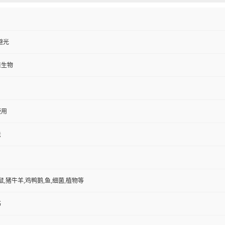
避光
维生物
使用
法
鼠,猪牛羊,鸡鸭鹅,鱼,细菌,植物等
书