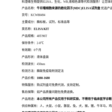
科澄维生物提供ELISA，生化，WB,液相色谱等代检测服务！让您
产品名称：
牛巨噬细胞来源的趋化因子(MDC)ELISA试剂盒
优选产
货号：KCW80494
主要成分：酶标板，试剂，标准品等
英名称：
ELISA KIT
产品规格：48T/96T
保存条件：2-8℃
有效期：6个月
产品形状：液体盒装
检测波长：450nm
检测方法：酶联免疫吸附测定法
产品价格：
10
80-1680
特殊服务：购试剂盒可免费代测，支持定制。
售后保障：如产品质量问题包免费退换。
产品用途：
本公司所有产品仅用于科研实验，不得用于临床医学诊断
供应种属有：人，大鼠，小鼠，豚鼠，兔，犬，猴，猪，牛羊马，鸡