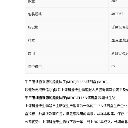
300
数量
48T/96T
包装规格
标记物
详见说明
样本
血清,血浆
应用
科研实验,
是否进口
否
牛巨噬细胞来源的趋化因子(MDC)ELISA试剂盒
(MDC)
欢迎致电或微信QQ联系上海科澄维生物客服人员咨询索取说明书及
牛巨噬细胞来源的趋化因子(MDC)ELISA试剂盒
科澄维生物
上海科澄维生物是自主研发生产销售为一体的ELISA试剂盒生产企业
盒指标，种类涉及面广泛，满足您科研的需求，从样本收集、保存（
公司优势：上海科澄维生物线下数十年，线上2022年成立，长期