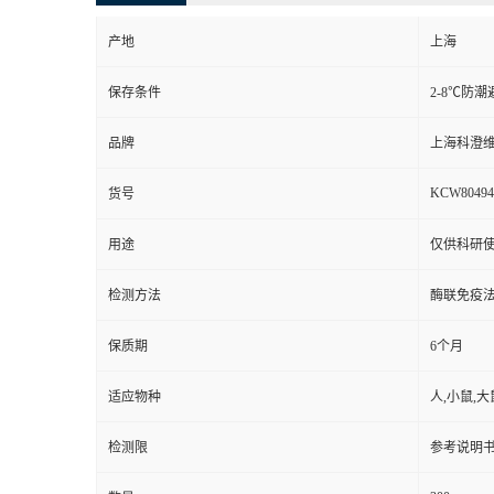
产地
上海
保存条件
2-8℃防潮
品牌
上海科澄
KCW80494
货号
用途
仅供科研
检测方法
酶联免疫
保质期
6个月
适应物种
人,小鼠,大
检测限
参考说明