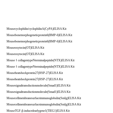
Mousecyclophilin/cyclophilinA(CyPA)ELISA Kit
Mousebonemorphogeneticprotein6(BMP-6)ELISA Kit
Mousebonemorphogeneticprotein6(BMP-6)ELISA Kit
Mouseoxytocin(OT)ELISA Kit
Mouseoxytocin(OT)ELISA Kit
MouseⅠcollagentypeNterminalpeptide(NTX)ELISA Kit
MouseⅠcollagentypeNterminalpeptide(NTX)ELISA Kit
Mouseheatshockprotein27(HSP-27)ELISA Kit
Mouseheatshockprotein27(HSP-27)ELISA Kit
Mousesignaltransductionmolecule(Smad1)ELISA Kit
Mousesignaltransductionmolecule(Smad1)ELISA Kit
Mousecellmembranesurfaceimmunoglobulin(SmIg)ELISA Kit
Mousecellmembranesurfaceimmunoglobulin(SmIg)ELISA Kit
MouseTGF-β-inducedearlygene1(TIEG1)ELISA Kit