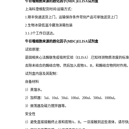
牛巨噬细胞来源的趋化因子(MDC)ELISA试剂盒
上海科澄维配货时间/运输方式：
1.顺丰快递送货上门，运输保存条件苛刻产品可单独送货上门
2.生物冰袋低温冷藏泡沫箱包装
3.1-3个工作日送达。
牛巨噬细胞来源的趋化因子(MDC)ELISA试剂盒
试验原理：
是固相夹心法酶联免疫吸附实验（ELISA）.已知待测物质浓度的
去除未结合的酶结合物，然后加入底物A、B，和酶结合物同时作用
试剂盒内容及其配制：
自备材料
1）蒸馏水。
2）加样器：5ul、10ul、50ul、100ul、200ul、500ul、1000ul。
3）振荡器及磁力搅拌器等。
安全性
1）避免直接接触终止液和底物A、B。一旦接触到这些液体，请尽快