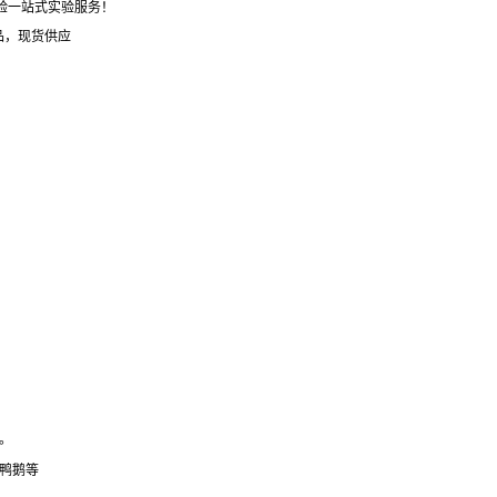
体验一站式实验服务！
品，现货供应
。
鸭鹅等