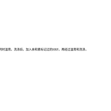
同时温育。洗涤后，加入亲和素标记过的HRP。再经过温育和洗涤，