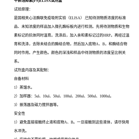
牛卵泡抑素(FS)ELISA试剂盒
试验原理：
是固相夹心法酶联免疫吸附实验（ELISA）.已知待测物质浓度的标准
品、未知浓度的样品加入微孔酶标板内进行检测。先将待测物质和生物
素标记的抗体同时温育。洗涤后，加入亲和素标记过的HRP。再经过温
育和洗涤，去除未结合的酶结合物，然后加入底物A、B，和酶结合物
同时作用。产生颜色。颜色的深浅和样品中待测物质的浓度呈比例关
系。
试剂盒内容及其配制：
自备材料
1）蒸馏水。
2）加样器：5ul、10ul、50ul、100ul、200ul、500ul、1000ul。
3）振荡器及磁力搅拌器等。
安全性
1）避免直接接触终止液和底物A、B。一旦接触到这些液体，请尽快用
水冲洗。