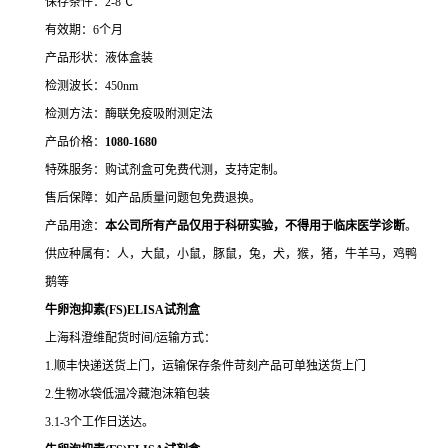
保存条件：2-8℃
有效期：6个月
产品形状：液体盒装
检测波长：450nm
检测方法：酶联免疫吸附测定法
产品价格：
10
80-1680
特殊服务：购试剂盒可免费代测，支持定制。
售后保障：如产品质量问题包免费退换。
产品用途：
本公司所有产品仅用于科研实验，不得用于临床医学诊断
。
供应种属有：人，大鼠，小鼠，豚鼠，兔，犬，猴，猪，牛羊马，鸡鸭
鹅等
牛卵泡抑素(FS)ELISA试剂盒
上海科澄维配货时间/运输方式：
1.顺丰快递送货上门，运输保存条件苛刻产品可单独送货上门
2.生物冰袋低温冷藏泡沫箱包装
3.1-3个工作日送达。