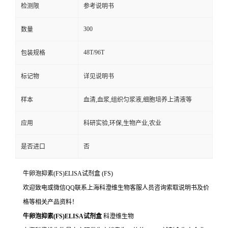
检测限
参考说明书
300
数量
48T/96T
包装规格
标记物
详见说明书
样本
血清,血浆,组织匀浆液,细胞培养上清液等
应用
科研实验,环保,生物产业,农业
是否进口
否
牛卵泡抑素(FS)ELISA试剂盒
(FS)
欢迎致电或微信QQ联系上海科澄维生物客服人员咨询索取说明书及价
格等相关产品资料！
牛卵泡抑素(FS)ELISA试剂盒
科澄维生物