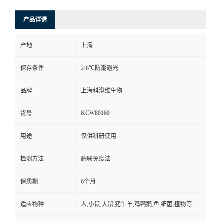
产品详请
产地
上海
保存条件
2-8℃防潮避光
品牌
上海科澄维生物
KCW80160
货号
用途
仅供科研使用
检测方法
酶联免疫法
保质期
6个月
适应物种
人,小鼠,大鼠,猪牛羊,鸡鸭鹅,鱼,细菌,植物等