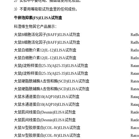
2）实验中不要吃喝、抽烟或使用化妆品。
3）不要用嘴吸取试剂盒里的任何成份。
牛卵泡抑素(FS)ELISA试剂盒
科澄维生物其它产品展示：
大鼠B细胞活化因子(BAFF)ELISA试剂盒
RatBc
大鼠B细胞活化因子(BAFF)ELISA试剂盒
RatBc
大鼠白细胞介素12(IL-12)ELISA试剂盒
RatIn
大鼠白细胞介素12(IL-12)ELISA试剂盒
RatIn
大鼠β淀粉样蛋白25-35(Aβ25-35)ELISA试剂盒
Rata
大鼠β淀粉样蛋白25-35(Aβ25-35)ELISA试剂盒
Rata
大鼠硬脂酰辅酶A去饱和酶(SCD)ELISA试剂盒
Rats
大鼠硬脂酰辅酶A去饱和酶(SCD)ELISA试剂盒
Rats
大鼠水通道蛋白10(AQP10)ELISA试剂盒
Rata
大鼠水通道蛋白10(AQP10)ELISA试剂盒
Rata
大鼠肌间线蛋白(Desmin)ELISA试剂盒
Ratd
大鼠肌间线蛋白(Desmin)ELISA试剂盒
Ratd
大鼠Ⅳ型胶原蛋白(COL-Ⅳ)ELISA试剂盒
Ratco
大鼠Ⅳ型胶原蛋白(COL-Ⅳ)ELISA试剂盒
Ratco