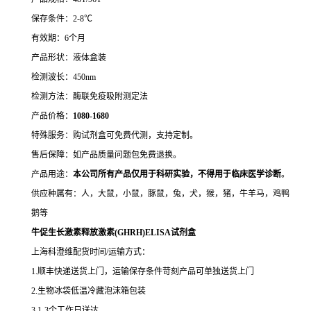
保存条件：2-8℃
有效期：6个月
产品形状：液体盒装
检测波长：450nm
检测方法：酶联免疫吸附测定法
产品价格：
10
80-1680
特殊服务：购试剂盒可免费代测，支持定制。
售后保障：如产品质量问题包免费退换。
产品用途：
本公司所有产品仅用于科研实验，不得用于临床医学诊断
。
供应种属有：人，大鼠，小鼠，豚鼠，兔，犬，猴，猪，牛羊马，鸡鸭
鹅等
牛促生长激素释放激素(GHRH)ELISA试剂盒
上海科澄维配货时间/运输方式：
1.顺丰快递送货上门，运输保存条件苛刻产品可单独送货上门
2.生物冰袋低温冷藏泡沫箱包装
3.1-3个工作日送达。