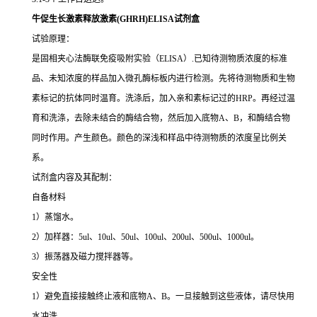
牛促生长激素释放激素(GHRH)ELISA试剂盒
试验原理：
是固相夹心法酶联免疫吸附实验（ELISA）.已知待测物质浓度的标准
品、未知浓度的样品加入微孔酶标板内进行检测。先将待测物质和生物
素标记的抗体同时温育。洗涤后，加入亲和素标记过的HRP。再经过温
育和洗涤，去除未结合的酶结合物，然后加入底物A、B，和酶结合物
同时作用。产生颜色。颜色的深浅和样品中待测物质的浓度呈比例关
系。
试剂盒内容及其配制：
自备材料
1）蒸馏水。
2）加样器：5ul、10ul、50ul、100ul、200ul、500ul、1000ul。
3）振荡器及磁力搅拌器等。
安全性
1）避免直接接触终止液和底物A、B。一旦接触到这些液体，请尽快用
水冲洗。