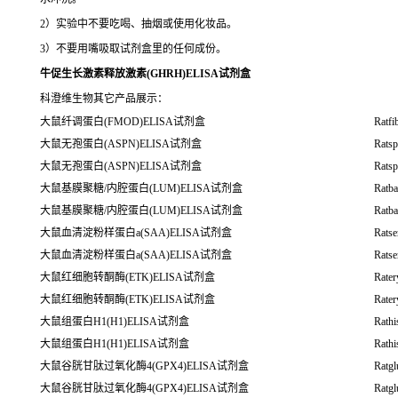
2）实验中不要吃喝、抽烟或使用化妆品。
3）不要用嘴吸取试剂盒里的任何成份。
牛促生长激素释放激素(GHRH)ELISA试剂盒
科澄维生物其它产品展示：
大鼠纤调蛋白(FMOD)ELISA试剂盒
Ratf
大鼠无孢蛋白(ASPN)ELISA试剂盒
Rats
大鼠无孢蛋白(ASPN)ELISA试剂盒
Rats
大鼠基膜聚糖/内腔蛋白(LUM)ELISA试剂盒
Ratb
大鼠基膜聚糖/内腔蛋白(LUM)ELISA试剂盒
Ratb
大鼠血清淀粉样蛋白a(SAA)ELISA试剂盒
Rats
大鼠血清淀粉样蛋白a(SAA)ELISA试剂盒
Rats
大鼠红细胞转酮酶(ETK)ELISA试剂盒
Rater
大鼠红细胞转酮酶(ETK)ELISA试剂盒
Rater
大鼠组蛋白H1(H1)ELISA试剂盒
Rath
大鼠组蛋白H1(H1)ELISA试剂盒
Rath
大鼠谷胱甘肽过氧化酶4(GPX4)ELISA试剂盒
Ratgl
大鼠谷胱甘肽过氧化酶4(GPX4)ELISA试剂盒
Ratgl