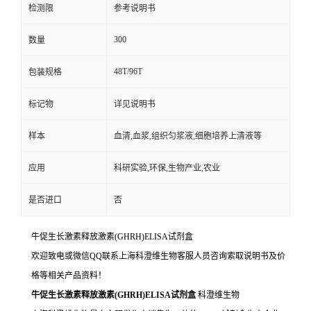
检测限
参考说明书
300
数量
48T/96T
包装规格
标记物
详见说明书
样本
血清,血浆,组织匀浆液,细胞培养上清液等
应用
科研实验,环保,生物产业,农业
是否进口
否
牛促生长激素释放激素(GHRH)ELISA试剂盒
欢迎致电或微信QQ联系上海科澄维生物客服人员咨询索取说明书及价
格等相关产品资料！
牛促生长激素释放激素(GHRH)ELISA试剂盒
科澄维生物