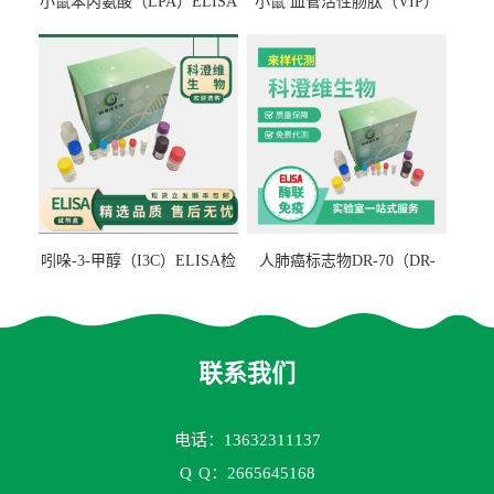
小鼠苯丙氨酸（LPA）ELISA
小鼠 血管活性肠肽（VIP）
检测试剂盒
ELISA检测试剂盒
吲哚-3-甲醇（I3C）ELISA检
人肺癌标志物DR-70（DR-
测试剂盒
70TM）ELISA检测试剂盒
联系我们
电话：13632311137
Q
Q：2665645168