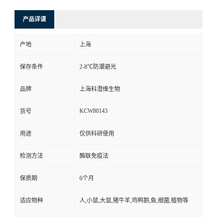
产品详请
产地
上海
保存条件
2-8℃防潮避光
品牌
上海科澄维生物
KCW80143
货号
用途
仅供科研使用
检测方法
酶联免疫法
保质期
6个月
适应物种
人,小鼠,大鼠,猪牛羊,鸡鸭鹅,鱼,细菌,植物等