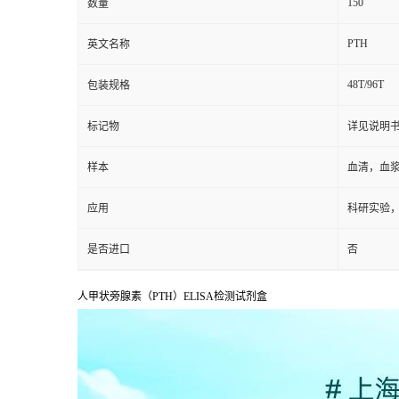
150
数量
PTH
英文名称
48T/96T
包装规格
标记物
详见说明
样本
血清，血
应用
科研实验
是否进口
否
人甲状旁腺素（PTH）ELISA检测试剂盒