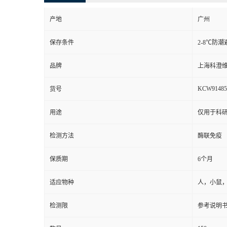
产地
广州
保存条件
2-8℃防潮
品牌
上海科澄
KCW91485
货号
用途
仅用于科
检测方法
酶联免疫
保质期
6个月
适应物种
人，小鼠
检测限
参考说明