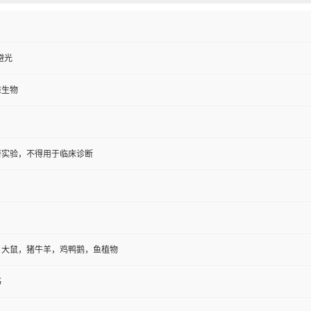
避光
维生物
研实验，不得用于临床诊断
，大鼠，猪牛羊，鸡鸭鹅，鱼植物
书