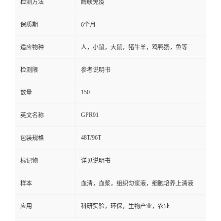
检测方法
酶联免疫
保质期
6个月
适应物种
人，小鼠，大鼠，猪牛羊，鸡鸭鹅，鱼等
检测限
参考说明书
150
数量
GPR91
英文名称
48T/96T
包装规格
标记物
详见说明书
样本
血清，血浆，组织匀浆液，细胞培养上清液
应用
科研实验，环保，生物产业，农业