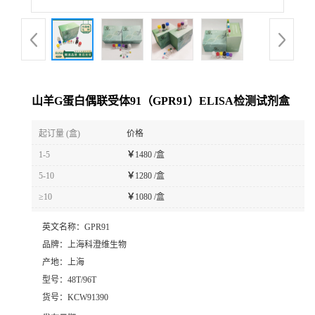
山羊G蛋白偶联受体91（GPR91）ELISA检测试剂盒
起订量 (盒)
价格
1-5
￥
1480 /盒
5-10
￥
1280 /盒
≥10
￥
1080 /盒
英文名称：
GPR91
品牌：
上海科澄维生物
产地：
上海
型号：
48T/96T
货号：
KCW91390