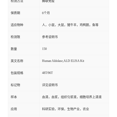
检测方法
酶联免疫
保质期
6个月
适应物种
人，小鼠，大鼠，猪牛羊，鸡鸭鹅，鱼等
检测限
参考说明书
150
数量
Human Aldolase,ALD ELISA Kit
英文名称
48T/96T
包装规格
标记物
详见说明书
样本
血清，血浆，组织匀浆液，细胞培养上清液
应用
科研实验，环保，生物产业，农业