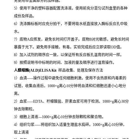
免使用带金属部分的加样器。
5）使用干净的塑料容器配置洗涤液。使用前充分混匀试剂盒里的各种
成份及样品。
6）洗涤酶标板时应充分拍干，不要将吸水纸直接放入酶标反应孔中吸
水。
7）底物A应挥发，避免长时间打开盖子。底物B对光敏感，避免长时间
暴露于光下。避免用手接触，有毒。实验完成后应立即读取OD值。
8）加入试剂的顺序应一致，以保证所有反应板孔温育的时间一样。
9）按照说明书中标明的时间、加液的量及顺序进行温育操作。
人醛缩酶(ALD)ELISA Kit
样品收集、处理及保存方法
1）血清-----操作过程中避免任何细胞刺激。使用不含热原和内毒素的
试管。收集血液后，1000×g离心10分钟将血清和红细胞迅速小心地分
离。
2）血浆-----EDTA、柠檬酸盐、肝素血浆可用于检测。1000×g离心30分
钟去除颗粒。
3）细胞上清液---1000×g离心10分钟去除颗粒和聚合物。
4）组织匀浆-----将组织加入适量生理盐水捣碎。1000×g离心10分钟，
取上清液