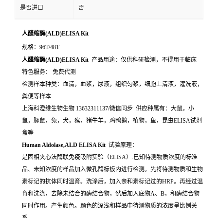
是否进口
否
人醛缩酶(ALD)ELISA Kit
规格：96T/48T
人醛缩酶(ALD)ELISA Kit
产品用途：仅供科研检测，不得用于临床
特色服务： 免费代测
检测样本种类：血清，血浆，尿液，组织匀浆，细胞上清液，灌洗液，
粪便等样本
上海科澄维生物生物 13632311137/微信同步 供应种属有：大鼠，小
鼠，豚鼠，兔，犬，猴，猪牛羊，鸡鸭鹅，植物，鱼，昆虫ELISA试剂
盒等
Human Aldolase,ALD ELISA Kit
试验原理：
是固相夹心法酶联免疫吸附实验（ELISA）.已知待测物质浓度的标准
品、未知浓度的样品加入微孔酶标板内进行检测。先将待测物质和生物
素标记的抗体同时温育。洗涤后，加入亲和素标记过的HRP。再经过温
育和洗涤，去除未结合的酶结合物，然后加入底物A、B，和酶结合物
同时作用。产生颜色。颜色的深浅和样品中待测物质的浓度呈比例关
系。