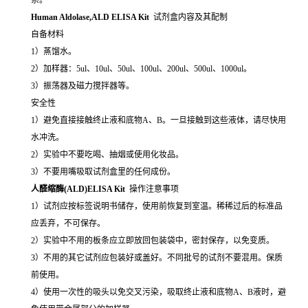
Human Aldolase,ALD ELISA Kit
试剂盒内容及其配制
自备材料
1）蒸馏水。
2）加样器：5ul、10ul、50ul、100ul、200ul、500ul、1000ul。
3）振荡器及磁力搅拌器等。
安全性
1）避免直接接触终止液和底物A、B。一旦接触到这些液体，请尽快用
水冲洗。
2）实验中不要吃喝、抽烟或使用化妆品。
3）不要用嘴吸取试剂盒里的任何成份。
人醛缩酶(ALD)ELISA Kit
操作注意事项
1）试剂应按标签说明书储存，使用前恢复到室温。稀稀过后的标准品
应丢弃，不可保存。
2）实验中不用的板条应立即放回包装袋中，密封保存，以免变质。
3）不用的其它试剂应包装好或盖好。不同批号的试剂不要混用。保质
前使用。
4）使用一次性的吸头以免交叉污染，吸取终止液和底物A、B液时，避