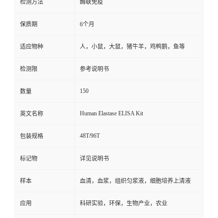
检测方法
酶联免疫
保质期
6个月
适应物种
人，小鼠，大鼠，猪牛羊，鸡鸭鹅，鱼等
检测限
参考说明书
150
数量
Human Elastase ELISA Kit
英文名称
48T/96T
包装规格
标记物
详见说明书
样本
血清，血浆，组织匀浆液，细胞培养上清液
应用
科研实验，环保，生物产业，农业