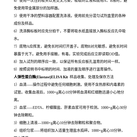
4）使用一次性的吸头以免交叉污染，吸取终止液和底物A、B液时，避
免使用带金属部分的加样器。
5）使用干净的塑料容器配置洗涤液。使用前充分混匀试剂盒里的各种
成份及样品。
6）洗涤酶标板时应充分拍干，不要将吸水纸直接放入酶标反应孔中吸
水。
7）底物A应挥发，避免长时间打开盖子。底物B对光敏感，避免长时间
暴露于光下。避免用手接触，有毒。实验完成后应立即读取OD值。
8）加入试剂的顺序应一致，以保证所有反应板孔温育的时间一样。
9）按照说明书中标明的时间、加液的量及顺序进行温育操作。
人弹性蛋白酶(Elastase)ELISA Kit
样品收集、处理及保存方法
1）血清-----操作过程中避免任何细胞刺激。使用不含热原和内毒素的
试管。收集血液后，1000×g离心10分钟将血清和红细胞迅速小心地分
离。
2）血浆-----EDTA、柠檬酸盐、肝素血浆可用于检测。1000×g离心30分
钟去除颗粒。
3）细胞上清液---1000×g离心10分钟去除颗粒和聚合物。
4）组织匀浆-----将组织加入适量生理盐水捣碎。1000×g离心10分钟，