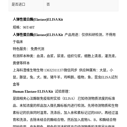
是否进口
否
人弹性蛋白酶(Elastase)ELISA Kit
规格：96T/48T
人弹性蛋白酶(Elastase)ELISA Kit
产品用途：仅供科研检测，不得用
于临床
特色服务： 免费代测
检测样本种类：血清，血浆，尿液，组织匀浆，细胞上清液，灌洗液，
粪便等样本
上海科澄维生物生物 13632311137/微信同步 供应种属有：大鼠，小
鼠，豚鼠，兔，犬，猴，猪牛羊，鸡鸭鹅，植物，鱼，昆虫ELISA试剂
盒等
Human Elastase ELISA Kit
试验原理：
是固相夹心法酶联免疫吸附实验（ELISA）.已知待测物质浓度的标准
品、未知浓度的样品加入微孔酶标板内进行检测。先将待测物质和生物
素标记的抗体同时温育。洗涤后，加入亲和素标记过的HRP。再经过温
育和洗涤，去除未结合的酶结合物，然后加入底物A、B，和酶结合物
同时作用。产生颜色。颜色的深浅和样品中待测物质的浓度呈比例关