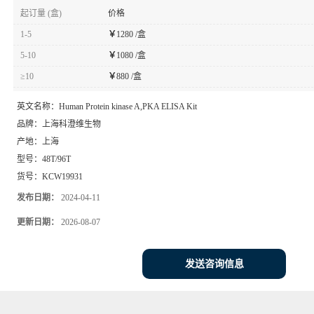
起订量 (盒)
价格
1-5
￥
1280 /盒
5-10
￥
1080 /盒
≥10
￥
880 /盒
英文名称：
Human Protein kinase A,PKA ELISA Kit
品牌：
上海科澄维生物
产地：
上海
型号：
48T/96T
货号：
KCW19931
发布日期：
2024-04-11
更新日期：
2026-08-07
发送咨询信息