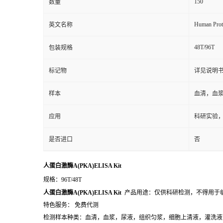
150
数量
Human Prot
英文名称
48T/96T
包装规格
标记物
详见说明
样本
血清，血
应用
科研实验
是否进口
否
人蛋白激酶A(PKA)ELISA Kit
规格：96T/48T
人蛋白激酶A(PKA)ELISA Kit
产品用途：仅供科研检测，不得用于
特色服务： 免费代测
检测样本种类：血清，血浆，尿液，组织匀浆，细胞上清液，灌洗液