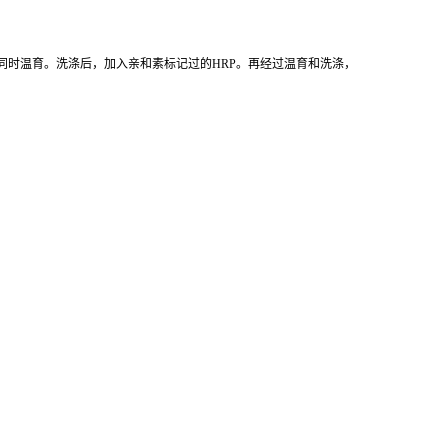
同时温育。洗涤后，加入亲和素标记过的HRP。再经过温育和洗涤，