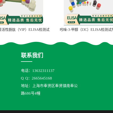
管活性肠肽（VIP）ELISA检测试
吲哚-3-甲醇（I3C）ELISA检测
剂盒
联系我们
电话：13632311137
Q
Q：2665645168
地址：上海市奉贤区奉贤镇南奉公
路686号4幢