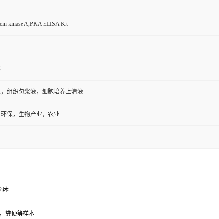
ein kinase A,PKA ELISA Kit
书
浆，组织匀浆液，细胞培养上清液
，环保，生物产业，农业
临床
，粪便等样本