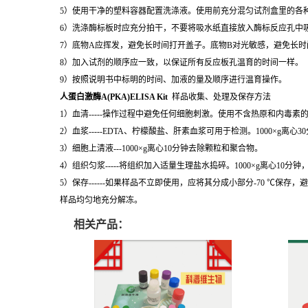
5）使用干净的塑料容器配置洗涤液。使用前充分混匀试剂盒里的各
6）洗涤酶标板时应充分拍干，不要将吸水纸直接放入酶标反应孔中
7）底物A应挥发，避免长时间打开盖子。底物B对光敏感，避免长
8）加入试剂的顺序应一致，以保证所有反应板孔温育的时间一样。
9）按照说明书中标明的时间、加液的量及顺序进行温育操作。
人蛋白激酶A(PKA)ELISA Kit
样品收集、处理及保存方法
1）血清-----操作过程中避免任何细胞刺激。使用不含热原和内毒素
2）血浆-----EDTA、柠檬酸盐、肝素血浆可用于检测。1000×g离心
3）细胞上清液---1000×g离心10分钟去除颗粒和聚合物。
4）组织匀浆-----将组织加入适量生理盐水捣碎。1000×g离心10分
5）保存------如果样品不立即使用，应将其分成小部分-70 
样品均匀地充分解冻。
相关产品：