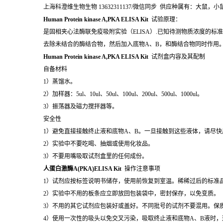
上海科澄维生物生物 13632311137/微信同步 供应种属有：大
Human Protein kinase A,PKA ELISA Kit
试验原理：
是固相夹心法酶联免疫吸附实验（ELISA）.已知待测物质浓度的
去除未结合的酶结合物，然后加入底物A、B，和酶结合物同时作用
Human Protein kinase A,PKA ELISA Kit
试剂盒内容及其配制
自备材料
1）蒸馏水。
2）加样器：5ul、10ul、50ul、100ul、200ul、500ul、1000ul。
3）振荡器及磁力搅拌器等。
安全性
1）避免直接接触终止液和底物A、B。一旦接触到这些液体，请尽快
2）实验中不要吃喝、抽烟或使用化妆品。
3）不要用嘴吸取试剂盒里的任何成份。
人蛋白激酶A(PKA)ELISA Kit
操作注意事项
1）试剂应按标签说明书储存，使用前恢复到室温。稀稀过后的标准
2）实验中不用的板条应立即放回包装袋中，密封保存，以免变质。
3）不用的其它试剂应包装好或盖好。不同批号的试剂不要混用。保
4）使用一次性的吸头以免交叉污染，吸取终止液和底物A、B液时