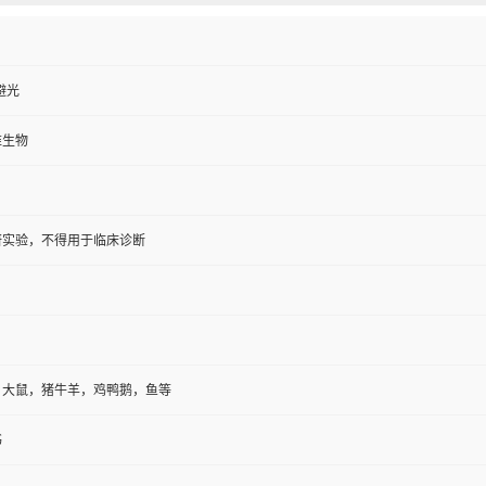
避光
维生物
研实验，不得用于临床诊断
，大鼠，猪牛羊，鸡鸭鹅，鱼等
书