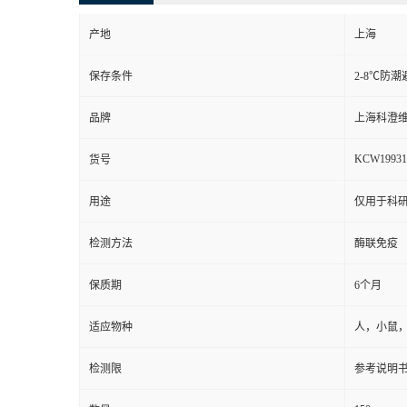
产地
上海
保存条件
2-8℃防潮
品牌
上海科澄
KCW19931
货号
用途
仅用于科
检测方法
酶联免疫
保质期
6个月
适应物种
人，小鼠
检测限
参考说明