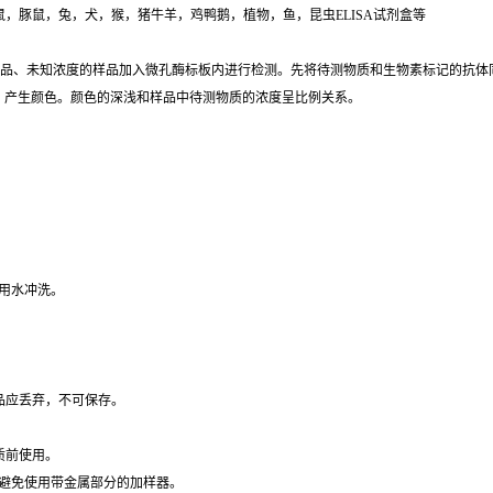
鼠，小鼠，豚鼠，兔，犬，猴，猪牛羊，鸡鸭鹅，植物，鱼，昆虫ELISA试剂盒等
标准品、未知浓度的样品加入微孔酶标板内进行检测。先将待测物质和生物素标记的抗体
。产生颜色。颜色的深浅和样品中待测物质的浓度呈比例关系。
用水冲洗。
品应丢弃，不可保存。
质前使用。
，避免使用带金属部分的加样器。