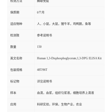
检测方法
酶联免疫
保质期
6个月
适应物种
人，小鼠，大鼠，猪牛羊，鸡鸭鹅，鱼等
检测限
参考说明书
150
数量
Human 1,3-Disphosphoglycerate,1,3-DPG ELISA Kit
英文名称
48T/96T
包装规格
标记物
详见说明书
样本
血清，血浆，组织匀浆液，细胞培养上清液
应用
科研实验，环保，生物产业，农业