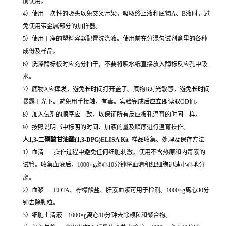
前使用。
4）使用一次性的吸头以免交叉污染，吸取终止液和底物A、B液时，避
免使用带金属部分的加样器。
5）使用干净的塑料容器配置洗涤液。使用前充分混匀试剂盒里的各种
成份及样品。
6）洗涤酶标板时应充分拍干，不要将吸水纸直接放入酶标反应孔中吸
水。
7）底物A应挥发，避免长时间打开盖子。底物B对光敏感，避免长时间
暴露于光下。避免用手接触，有毒。实验完成后应立即读取OD值。
8）加入试剂的顺序应一致，以保证所有反应板孔温育的时间一样。
9）按照说明书中标明的时间、加液的量及顺序进行温育操作。
人1,3-二磷酸甘油酸(1,3-DPG)ELISA Kit
样品收集、处理及保存方法
1）血清-----操作过程中避免任何细胞刺激。使用不含热原和内毒素的
试管。收集血液后，1000×g离心10分钟将血清和红细胞迅速小心地分
离。
2）血浆-----EDTA、柠檬酸盐、肝素血浆可用于检测。1000×g离心30分
钟去除颗粒。
3）细胞上清液---1000×g离心10分钟去除颗粒和聚合物。