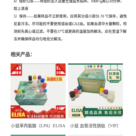
4）组织匀浆-----将组织加入适量生理盐水捣碎。1000×g离心10分钟，
取上清液
5）保存------如果样品不立即使用，应将其分成小部分-70 ℃保存，避免
反复冷冻。尽可能的不要使用溶血或GXZ血。如果血清中大量颗粒，检
测前先离心或过滤。不要在37℃或更高的温度加热解冻。应在室温下解
冻并确保样品均匀地充分解冻。
相关产品：
小鼠苯丙氨酸（LPA）ELISA
小鼠 血管活性肠肽（VIP）
检测试剂盒
ELISA检测试剂盒