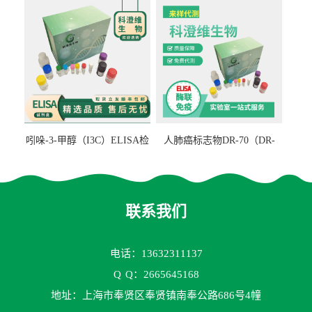
吲哚-3-甲醇（I3C）ELISA检
人肺癌标志物DR-70（DR-
测试剂盒
70TM）ELISA检测试剂盒
联系我们
电话：13632311137
Q
Q：2665645168
地址：上海市奉贤区奉贤镇南奉公路686号4幢