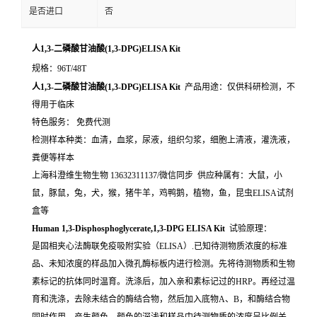
是否进口
否
人1,3-二磷酸甘油酸(1,3-DPG)ELISA Kit
规格：96T/48T
人1,3-二磷酸甘油酸(1,3-DPG)ELISA Kit
产品用途：仅供科研检测，不
得用于临床
特色服务： 免费代测
检测样本种类：血清，血浆，尿液，组织匀浆，细胞上清液，灌洗液，
粪便等样本
上海科澄维生物生物 13632311137/微信同步 供应种属有：大鼠，小
鼠，豚鼠，兔，犬，猴，猪牛羊，鸡鸭鹅，植物，鱼，昆虫ELISA试剂
盒等
Human 1,3-Disphosphoglycerate,1,3-DPG ELISA Kit
试验原理：
是固相夹心法酶联免疫吸附实验（ELISA）.已知待测物质浓度的标准
品、未知浓度的样品加入微孔酶标板内进行检测。先将待测物质和生物
素标记的抗体同时温育。洗涤后，加入亲和素标记过的HRP。再经过温
育和洗涤，去除未结合的酶结合物，然后加入底物A、B，和酶结合物
同时作用。产生颜色。颜色的深浅和样品中待测物质的浓度呈比例关