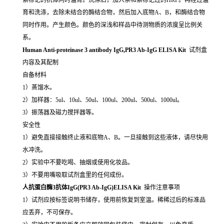
育和洗涤，去除未结合的酶结合物，然后加入底物A、B，和酶结合物
同时作用。产生颜色。颜色的深浅和样品中待测物质的浓度呈比例关
系。
Human Anti-proteinase 3 antibody IgG,PR3 Ab-IgG ELISA Kit
试剂盒
内容及其配制
自备材料
1）蒸馏水。
2）加样器：5ul、10ul、50ul、100ul、200ul、500ul、1000ul。
3）振荡器及磁力搅拌器等。
安全性
1）避免直接接触终止液和底物A、B。一旦接触到这些液体，请尽快用
水冲洗。
2）实验中不要吃喝、抽烟或使用化妆品。
3）不要用嘴吸取试剂盒里的任何成份。
人抗蛋白酶3抗体IgG(PR3 Ab-IgG)ELISA Kit
操作注意事项
1）试剂应按标签说明书储存，使用前恢复到室温。稀稀过后的标准品
应丢弃，不可保存。