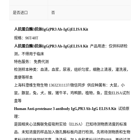
是否进口
否
人抗蛋白酶3抗体IgG(PR3 Ab-IgG)ELISA Kit
规格：96T/48T
人抗蛋白酶3抗体IgG(PR3 Ab-IgG)ELISA Kit
产品用途：仅供科研检
测，不得用于临床
特色服务： 免费代测
检测样本种类：血清，血浆，尿液，组织匀浆，细胞上清液，灌洗液，
粪便等样本
上海科澄维生物生物 13632311137/微信同步 供应种属有：大鼠，小
鼠，豚鼠，兔，犬，猴，猪牛羊，鸡鸭鹅，植物，鱼，昆虫ELISA试剂
盒等
Human Anti-proteinase 3 antibody IgG,PR3 Ab-IgG ELISA Kit
试验原
理：
是固相夹心法酶联免疫吸附实验（ELISA）.已知待测物质浓度的标准
品、未知浓度的样品加入微孔酶标板内进行检测。先将待测物质和生物
素标记的抗体同时温育。洗涤后，加入亲和素标记过的HRP。再经过温