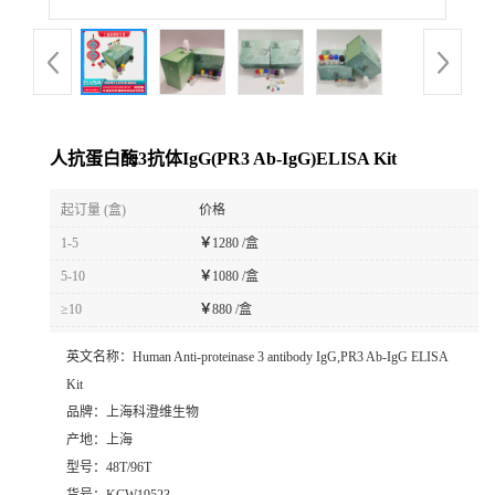
人抗蛋白酶3抗体IgG(PR3 Ab-IgG)ELISA Kit
起订量 (盒)
价格
1-5
￥
1280 /盒
5-10
￥
1080 /盒
≥10
￥
880 /盒
英文名称：
Human Anti-proteinase 3 antibody IgG,PR3 Ab-IgG ELISA
Kit
品牌：
上海科澄维生物
产地：
上海
型号：
48T/96T
货号：
KCW19523