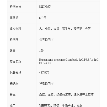
检测方法
酶联免疫
保质期
6个月
适应物种
人，小鼠，大鼠，猪牛羊，鸡鸭鹅，鱼等
检测限
参考说明书
150
数量
Human Anti-proteinase 3 antibody IgG,PR3 Ab-IgG
英文名称
ELISA Kit
48T/96T
包装规格
标记物
详见说明书
样本
血清，血浆，组织匀浆液，细胞培养上清液
应用
科研实验，环保，生物产业，农业