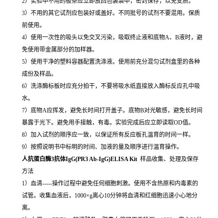
2）实验中不用的板条应立即放回包装袋中，密封保存，以免变质。
3）不用的其它试剂应包装好或盖好。不同批号的试剂不要混用。保质
前使用。
4）使用一次性的吸头以免交叉污染，吸取终止液和底物A、B液时，避
免使用带金属部分的加样器。
5）使用干净的塑料容器配置洗涤液。使用前充分混匀试剂盒里的各种
成份及样品。
6）洗涤酶标板时应充分拍干，不要将吸水纸直接放入酶标反应孔中吸
水。
7）底物A应挥发，避免长时间打开盖子。底物B对光敏感，避免长时间
暴露于光下。避免用手接触，有毒。实验完成后应立即读取OD值。
8）加入试剂的顺序应一致，以保证所有反应板孔温育的时间一样。
9）按照说明书中标明的时间、加液的量及顺序进行温育操作。
人抗蛋白酶3抗体IgG(PR3 Ab-IgG)ELISA Kit
样品收集、处理及保存
方法
1）血清-----操作过程中避免任何细胞刺激。使用不含热原和内毒素的
试管。收集血液后，1000×g离心10分钟将血清和红细胞迅速小心地分
离。