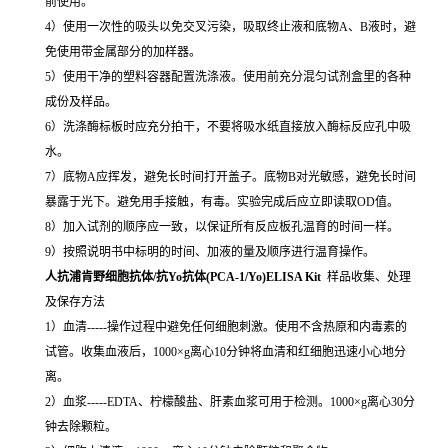
前使用。
4）使用一次性的吸头以免交叉污染，吸取终止液和底物A、B液时，避
免使用带金属部分的加样器。
5）使用干净的塑料容器配置洗涤液。使用前充分混匀试剂盒里的各种
成份及样品。
6）洗涤酶标板时应充分拍干，不要将吸水纸直接放入酶标反应孔中吸
水。
7）底物A应挥发，避免长时间打开盖子。底物B对光敏感，避免长时间
暴露于光下。避免用手接触，有毒。实验完成后应立即读取OD值。
8）加入试剂的顺序应一致，以保证所有反应板孔温育的时间一样。
9）按照说明书中标明的时间、加液的量及顺序进行温育操作。
人抗浦肯野细胞抗体/抗Yo抗体(PCA-1/Yo)ELISA Kit
样品收集、处理
及保存方法
1）血清-----操作过程中避免任何细胞刺激。使用不含热原和内毒素的
试管。收集血液后，1000×g离心10分钟将血清和红细胞迅速小心地分
离。
2）血浆-----EDTA、柠檬酸盐、肝素血浆可用于检测。1000×g离心30分
钟去除颗粒。