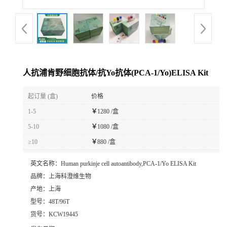
人抗浦肯野细胞抗体/抗Yo抗体(PCA-1/Yo)ELISA Kit
起订量 (盒)
价格
1-5
￥
1280 /盒
5-10
￥
1080 /盒
≥10
￥
880 /盒
英文名称：
Human purkinje cell autoantibody,PCA-1/Yo ELISA Kit
品牌：
上海科澄维生物
产地：
上海
型号：
48T/96T
货号：
KCW19445