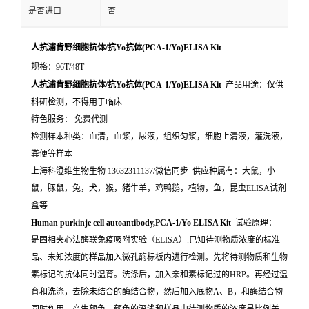
是否进口
否
人抗浦肯野细胞抗体/抗Yo抗体(PCA-1/Yo)ELISA Kit
规格：96T/48T
人抗浦肯野细胞抗体/抗Yo抗体(PCA-1/Yo)ELISA Kit
产品用途：仅供
科研检测，不得用于临床
特色服务： 免费代测
检测样本种类：血清，血浆，尿液，组织匀浆，细胞上清液，灌洗液，
粪便等样本
上海科澄维生物生物 13632311137/微信同步 供应种属有：大鼠，小
鼠，豚鼠，兔，犬，猴，猪牛羊，鸡鸭鹅，植物，鱼，昆虫ELISA试剂
盒等
Human purkinje cell autoantibody,PCA-1/Yo ELISA Kit
试验原理：
是固相夹心法酶联免疫吸附实验（ELISA）.已知待测物质浓度的标准
品、未知浓度的样品加入微孔酶标板内进行检测。先将待测物质和生物
素标记的抗体同时温育。洗涤后，加入亲和素标记过的HRP。再经过温
育和洗涤，去除未结合的酶结合物，然后加入底物A、B，和酶结合物
同时作用。产生颜色。颜色的深浅和样品中待测物质的浓度呈比例关