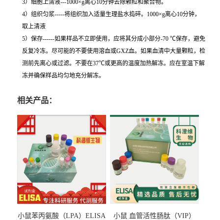
3）细胞上清液---1000×g离心10分钟去除颗粒和聚合物。
4）组织匀浆-----将组织加入适量生理盐水捣碎。1000×g离心10分钟，
取上清液
5）保存------如果样品不立即使用，应将其分成小部分-70 ℃保存，避免
反复冷冻。尽可能的不要使用溶血或GXZ血。如果血清中大量颗粒，检
测前先离心或过滤。不要在37℃或更高的温度加热解冻。应在室温下解
冻并确保样品均匀地充分解冻。
相关产品：
小鼠苯丙氨酸（LPA）ELISA
小鼠 血管活性肠肽（VIP）