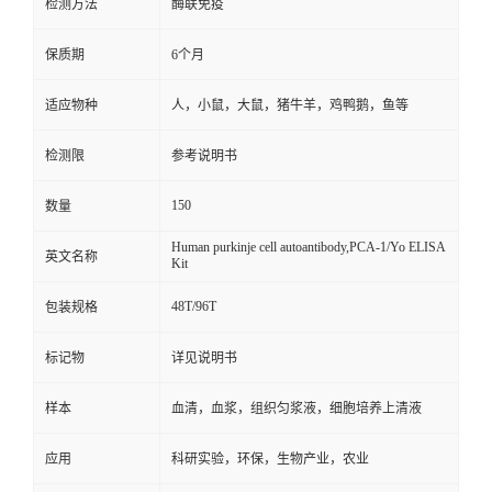
检测方法
酶联免疫
保质期
6个月
适应物种
人，小鼠，大鼠，猪牛羊，鸡鸭鹅，鱼等
检测限
参考说明书
150
数量
Human purkinje cell autoantibody,PCA-1/Yo ELISA
英文名称
Kit
48T/96T
包装规格
标记物
详见说明书
样本
血清，血浆，组织匀浆液，细胞培养上清液
应用
科研实验，环保，生物产业，农业