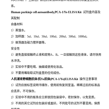
系。
Human purkinje cell autoantibody,PCA-1/Yo ELISA Kit
试剂盒内容及
其配制
自备材料
1）蒸馏水。
2）加样器：5ul、10ul、50ul、100ul、200ul、500ul、1000ul。
3）振荡器及磁力搅拌器等。
安全性
1）避免直接接触终止液和底物A、B。一旦接触到这些液体，请尽快用
水冲洗。
2）实验中不要吃喝、抽烟或使用化妆品。
3）不要用嘴吸取试剂盒里的任何成份。
人抗浦肯野细胞抗体/抗Yo抗体(PCA-1/Yo)ELISA Kit
操作注意事项
1）试剂应按标签说明书储存，使用前恢复到室温。稀稀过后的标准品
应丢弃，不可保存。
2）实验中不用的板条应立即放回包装袋中，密封保存，以免变质。
3）不用的其它试剂应包装好或盖好。不同批号的试剂不要混用。保质