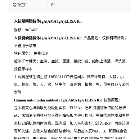
是否进口
否
人抗髓磷脂抗体IgA(AMA IgA)ELISA Kit
规格：96T/48T
人抗髓磷脂抗体IgA(AMA IgA)ELISA Kit
产品用途：仅供科研检测，
不得用于临床
特色服务： 免费代测
检测样本种类：血清，血浆，尿液，组织匀浆，细胞上清液，灌洗液，
粪便等样本
上海科澄维生物生物 13632311137/微信同步 供应种属有：大鼠，小
鼠，豚鼠，兔，犬，猴，猪牛羊，鸡鸭鹅，植物，鱼，昆虫ELISA试剂
盒等
Human anti-myelin antibody IgA,AMA IgA ELISA Kit
试验原理：
是固相夹心法酶联免疫吸附实验（ELISA）.已知待测物质浓度的标准
品、未知浓度的样品加入微孔酶标板内进行检测。先将待测物质和生物
素标记的抗体同时温育。洗涤后，加入亲和素标记过的HRP。再经过温
育和洗涤，去除未结合的酶结合物，然后加入底物A、B，和酶结合物
同时作用。产生颜色。颜色的深浅和样品中待测物质的浓度呈比例关