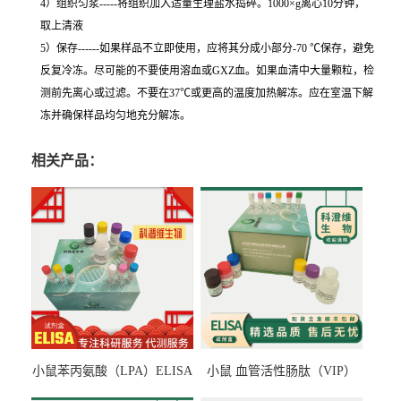
4）组织匀浆-----将组织加入适量生理盐水捣碎。1000×g离心10分钟，
取上清液
5）保存------如果样品不立即使用，应将其分成小部分-70 ℃保存，避免
反复冷冻。尽可能的不要使用溶血或GXZ血。如果血清中大量颗粒，检
测前先离心或过滤。不要在37℃或更高的温度加热解冻。应在室温下解
冻并确保样品均匀地充分解冻。
相关产品：
小鼠苯丙氨酸（LPA）ELISA
小鼠 血管活性肠肽（VIP）
检测试剂盒
ELISA检测试剂盒