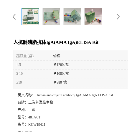
人抗髓磷脂抗体IgA(AMA IgA)ELISA Kit
起订量 (盒)
价格
1-5
￥
1280 /盒
5-10
￥
1080 /盒
≥10
￥
880 /盒
英文名称：
Human anti-myelin antibody IgA,AMA IgA ELISA Kit
品牌：
上海科澄维生物
产地：
上海
型号：
48T/96T
货号：
KCW19421