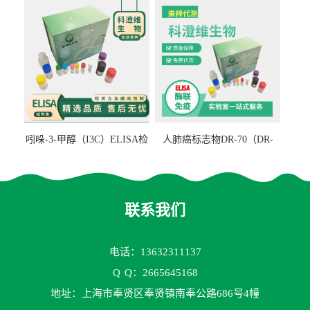
吲哚-3-甲醇（I3C）ELISA检
人肺癌标志物DR-70（DR-
测试剂盒
70TM）ELISA检测试剂盒
联系我们
电话：13632311137
Q
Q：2665645168
地址：上海市奉贤区奉贤镇南奉公路686号4幢