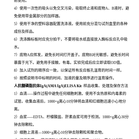
前使用。
4）使用一次性的吸头以免交叉污染，吸取终止液和底物A、B液时，避
免使用带金属部分的加样器。
5）使用干净的塑料容器配置洗涤液。使用前充分混匀试剂盒里的各种
成份及样品。
6）洗涤酶标板时应充分拍干，不要将吸水纸直接放入酶标反应孔中吸
水。
7）底物A应挥发，避免长时间打开盖子。底物B对光敏感，避免长时间
暴露于光下。避免用手接触，有毒。实验完成后应立即读取OD值。
8）加入试剂的顺序应一致，以保证所有反应板孔温育的时间一样。
9）按照说明书中标明的时间、加液的量及顺序进行温育操作。
人抗髓磷脂抗体IgA(AMA IgA)ELISA Kit
样品收集、处理及保存方法
1）血清-----操作过程中避免任何细胞刺激。使用不含热原和内毒素的
试管。收集血液后，1000×g离心10分钟将血清和红细胞迅速小心地分
离。
2）血浆-----EDTA、柠檬酸盐、肝素血浆可用于检测。1000×g离心30分
钟去除颗粒。
3）细胞上清液---1000×g离心10分钟去除颗粒和聚合物。