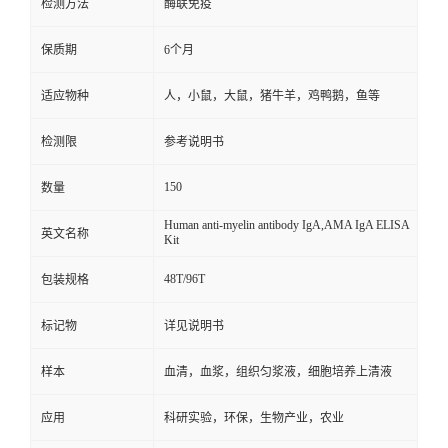
检测方法
酶联免疫
保质期
6个月
适应物种
人，小鼠，大鼠，猪牛羊，鸡鸭鹅，鱼等
检测限
参考说明书
150
数量
Human anti-myelin antibody IgA,AMA IgA ELISA
英文名称
Kit
48T/96T
包装规格
标记物
详见说明书
样本
血清，血浆，组织匀浆液，细胞培养上清液
应用
科研实验，环保，生物产业，农业