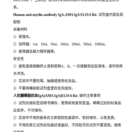
系。
Human anti-myelin antibody IgA,AMA IgA ELISA Kit
试剂盒内容及其
配制
自备材料
1）蒸馏水。
2）加样器：5ul、10ul、50ul、100ul、200ul、500ul、1000ul。
3）振荡器及磁力搅拌器等。
安全性
1）避免直接接触终止液和底物A、B。一旦接触到这些液体，请尽快用
水冲洗。
2）实验中不要吃喝、抽烟或使用化妆品。
3）不要用嘴吸取试剂盒里的任何成份。
人抗髓磷脂抗体IgA(AMA IgA)ELISA Kit
操作注意事项
1）试剂应按标签说明书储存，使用前恢复到室温。稀稀过后的标准品
应丢弃，不可保存。
2）实验中不用的板条应立即放回包装袋中，密封保存，以免变质。
3）不用的其它试剂应包装好或盖好。不同批号的试剂不要混用。保质