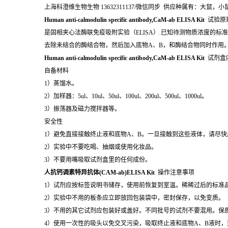
上海科澄维生物生物 13632311137/微信同步 供应种属有：大
Human anti-calmodulin specific antibody,CaM-ab ELISA Kit
试验原
是固相夹心法酶联免疫吸附实验（ELISA）.已知待测物质浓度的
去除未结合的酶结合物，然后加入底物A、B，和酶结合物同时作用
Human anti-calmodulin specific antibody,CaM-ab ELISA Kit
试剂盒
自备材料
1）蒸馏水。
2）加样器：5ul、10ul、50ul、100ul、200ul、500ul、1000ul。
3）振荡器及磁力搅拌器等。
安全性
1）避免直接接触终止液和底物A、B。一旦接触到这些液体，请尽快
2）实验中不要吃喝、抽烟或使用化妆品。
3）不要用嘴吸取试剂盒里的任何成份。
人抗钙调素特异抗体(CAM-ab)ELISA Kit
操作注意事项
1）试剂应按标签说明书储存，使用前恢复到室温。稀稀过后的标准
2）实验中不用的板条应立即放回包装袋中，密封保存，以免变质。
3）不用的其它试剂应包装好或盖好。不同批号的试剂不要混用。保
4）使用一次性的吸头以免交叉污染，吸取终止液和底物A、B液时