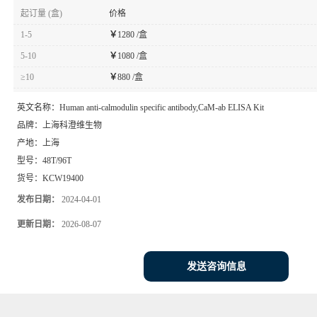
起订量 (盒)
价格
1-5
￥
1280 /盒
5-10
￥
1080 /盒
≥10
￥
880 /盒
英文名称：
Human anti-calmodulin specific antibody,CaM-ab ELISA Kit
品牌：
上海科澄维生物
产地：
上海
型号：
48T/96T
货号：
KCW19400
发布日期：
2024-04-01
更新日期：
2026-08-07
发送咨询信息