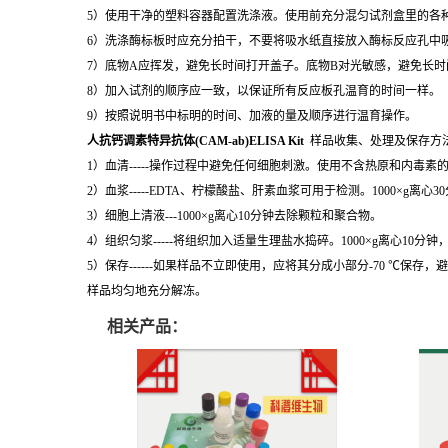
5）使用干净的塑料容器配置洗涤液。使用前充分混匀试剂盒里的各
6）洗涤酶标板时应充分拍干，不要将吸水纸直接放入酶标反应孔中
7）底物A应挥发，避免长时间打开盖子。底物B对光敏感，避免长
8）加入试剂的顺序应一致，以保证所有反应板孔温育的时间一样。
9）按照说明书中标明的时间、加液的量及顺序进行温育操作。
人抗钙调素特异抗体(CAM-ab)ELISA Kit
样品收集、处理及保存方
1）血清-----操作过程中避免任何细胞刺激。使用不含热原和内毒素
2）血浆-----EDTA、柠檬酸盐、肝素血浆可用于检测。1000×g离心
3）细胞上清液---1000×g离心10分钟去除颗粒和聚合物。
4）组织匀浆-----将组织加入适量生理盐水捣碎。1000×g离心10分
5）保存------如果样品不立即使用，应将其分成小部分-70 
样品均匀地充分解冻。
相关产品：