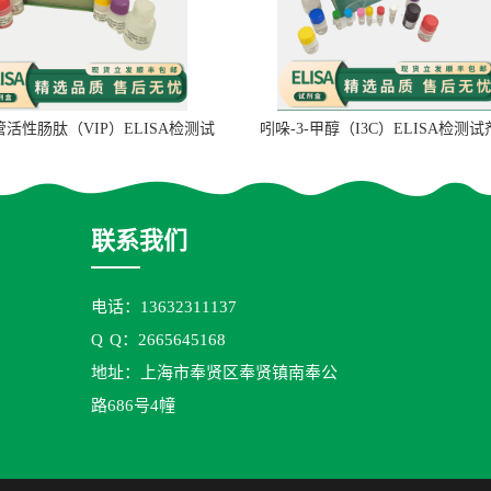
管活性肠肽（VIP）ELISA检测试
吲哚-3-甲醇（I3C）ELISA检测
剂盒
联系我们
电话：13632311137
Q
Q：2665645168
地址：上海市奉贤区奉贤镇南奉公
路686号4幢