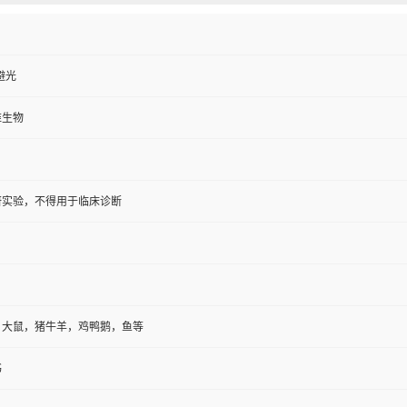
避光
维生物
研实验，不得用于临床诊断
，大鼠，猪牛羊，鸡鸭鹅，鱼等
书