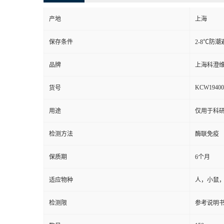
产地
上海
保存条件
2-8℃防潮
品牌
上海科澄
KCW19400
货号
用途
仅用于科
检测方法
酶联免疫
保质期
6个月
适应物种
人，小鼠
检测限
参考说明