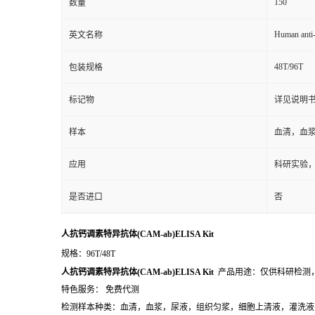
150
数量
Human anti-
英文名称
48T/96T
包装规格
标记物
详见说明
样本
血清，血
应用
科研实验
是否进口
否
人抗钙调素特异抗体(CAM-ab)ELISA Kit
规格：96T/48T
人抗钙调素特异抗体(CAM-ab)ELISA Kit
产品用途：仅供科研检测
特色服务： 免费代测
检测样本种类：血清，血浆，尿液，组织匀浆，细胞上清液，灌洗液