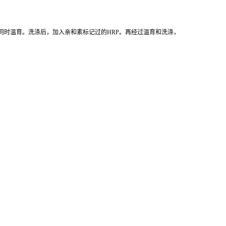
同时温育。洗涤后，加入亲和素标记过的HRP。再经过温育和洗涤，