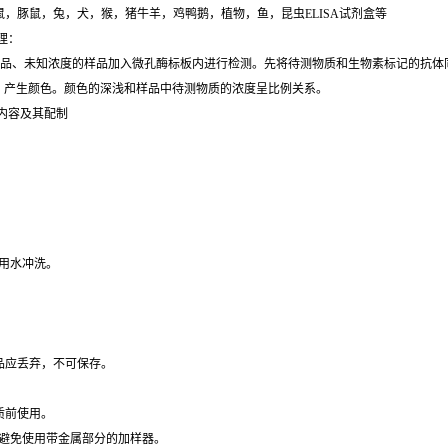
鼠，小鼠，豚鼠，兔，犬，猴，猪牛羊，鸡鸭鹅，植物，鱼，昆虫ELISA试剂盒等
理：
标准品、未知浓度的样品加入微孔酶标板内进行检测。先将待测物质和生物素标记的抗体
。产生颜色。颜色的深浅和样品中待测物质的浓度呈比例关系。
内容及其配制
用水冲洗。
品应丢弃，不可保存。
质前使用。
，避免使用带金属部分的加样器。