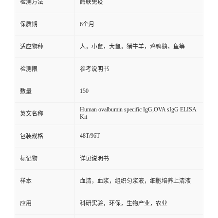
检测方法
酶联免疫
保质期
6个月
适应物种
人，小鼠，大鼠，猪牛羊，鸡鸭鹅，鱼等
检测限
参考说明书
150
数量
Human ovalbumin specific IgG,OVA sIgG ELISA
英文名称
Kit
48T/96T
包装规格
标记物
详见说明书
样本
血清，血浆，组织匀浆液，细胞培养上清液
应用
科研实验，环保，生物产业，农业