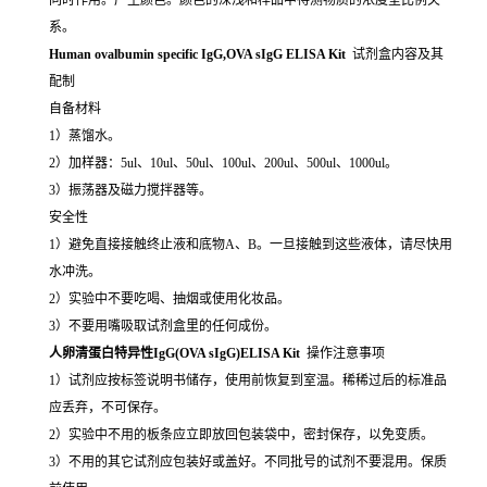
系。
Human ovalbumin specific IgG,OVA sIgG ELISA Kit
试剂盒内容及其
配制
自备材料
1）蒸馏水。
2）加样器：5ul、10ul、50ul、100ul、200ul、500ul、1000ul。
3）振荡器及磁力搅拌器等。
安全性
1）避免直接接触终止液和底物A、B。一旦接触到这些液体，请尽快用
水冲洗。
2）实验中不要吃喝、抽烟或使用化妆品。
3）不要用嘴吸取试剂盒里的任何成份。
人卵清蛋白特异性IgG(OVA sIgG)ELISA Kit
操作注意事项
1）试剂应按标签说明书储存，使用前恢复到室温。稀稀过后的标准品
应丢弃，不可保存。
2）实验中不用的板条应立即放回包装袋中，密封保存，以免变质。
3）不用的其它试剂应包装好或盖好。不同批号的试剂不要混用。保质