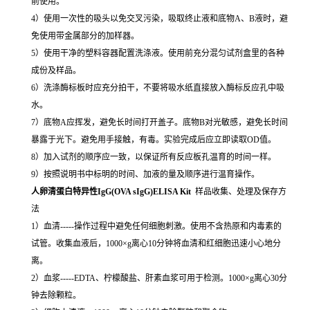
前使用。
4）使用一次性的吸头以免交叉污染，吸取终止液和底物A、B液时，避
免使用带金属部分的加样器。
5）使用干净的塑料容器配置洗涤液。使用前充分混匀试剂盒里的各种
成份及样品。
6）洗涤酶标板时应充分拍干，不要将吸水纸直接放入酶标反应孔中吸
水。
7）底物A应挥发，避免长时间打开盖子。底物B对光敏感，避免长时间
暴露于光下。避免用手接触，有毒。实验完成后应立即读取OD值。
8）加入试剂的顺序应一致，以保证所有反应板孔温育的时间一样。
9）按照说明书中标明的时间、加液的量及顺序进行温育操作。
人卵清蛋白特异性IgG(OVA sIgG)ELISA Kit
样品收集、处理及保存方
法
1）血清-----操作过程中避免任何细胞刺激。使用不含热原和内毒素的
试管。收集血液后，1000×g离心10分钟将血清和红细胞迅速小心地分
离。
2）血浆-----EDTA、柠檬酸盐、肝素血浆可用于检测。1000×g离心30分
钟去除颗粒。