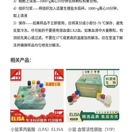
3）细胞上清液---1000×g离心10分钟去除颗粒和聚合物。
4）组织匀浆-----将组织加入适量生理盐水捣碎。1000×g离心10分钟，
取上清液
5）保存------如果样品不立即使用，应将其分成小部分-70 ℃保存，避免
反复冷冻。尽可能的不要使用溶血或GXZ血。如果血清中大量颗粒，检
测前先离心或过滤。不要在37℃或更高的温度加热解冻。应在室温下解
冻并确保样品均匀地充分解冻。
相关产品：
小鼠苯丙氨酸（LPA）ELISA
小鼠 血管活性肠肽（VIP）