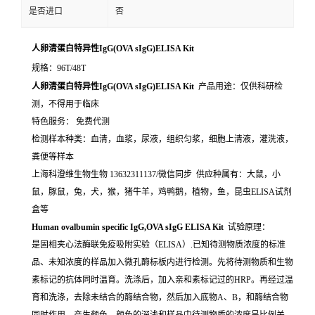
是否进口
否
人卵清蛋白特异性IgG(OVA sIgG)ELISA Kit
规格：96T/48T
人卵清蛋白特异性IgG(OVA sIgG)ELISA Kit
产品用途：仅供科研检
测，不得用于临床
特色服务： 免费代测
检测样本种类：血清，血浆，尿液，组织匀浆，细胞上清液，灌洗液，
粪便等样本
上海科澄维生物生物 13632311137/微信同步 供应种属有：大鼠，小
鼠，豚鼠，兔，犬，猴，猪牛羊，鸡鸭鹅，植物，鱼，昆虫ELISA试剂
盒等
Human ovalbumin specific IgG,OVA sIgG ELISA Kit
试验原理：
是固相夹心法酶联免疫吸附实验（ELISA）.已知待测物质浓度的标准
品、未知浓度的样品加入微孔酶标板内进行检测。先将待测物质和生物
素标记的抗体同时温育。洗涤后，加入亲和素标记过的HRP。再经过温
育和洗涤，去除未结合的酶结合物，然后加入底物A、B，和酶结合物
同时作用。产生颜色。颜色的深浅和样品中待测物质的浓度呈比例关