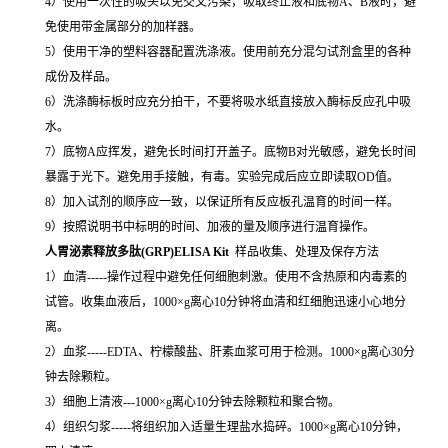
4）使用一次性的吸头以免交叉污染，吸取终止液和底物A、B液时，避
免使用带金属部分的加样器。
5）使用干净的塑料容器配置洗涤液。使用前充分混匀试剂盒里的各种
成份及样品。
6）洗涤酶标板时应充分拍干，不要将吸水纸直接放入酶标反应孔中吸
水。
7）底物A应挥发，避免长时间打开盖子。底物B对光敏感，避免长时间
暴露于光下。避免用手接触，有毒。实验完成后应立即读取OD值。
8）加入试剂的顺序应一致，以保证所有反应板孔温育的时间一样。
9）按照说明书中标明的时间、加液的量及顺序进行温育操作。
人胃泌素释放多肽(GRP)ELISA Kit
样品收集、处理及保存方法
1）血清-----操作过程中避免任何细胞刺激。使用不含热原和内毒素的
试管。收集血液后，1000×g离心10分钟将血清和红细胞迅速小心地分
离。
2）血浆-----EDTA、柠檬酸盐、肝素血浆可用于检测。1000×g离心30分
钟去除颗粒。
3）细胞上清液---1000×g离心10分钟去除颗粒和聚合物。
4）组织匀浆-----将组织加入适量生理盐水捣碎。1000×g离心10分钟，