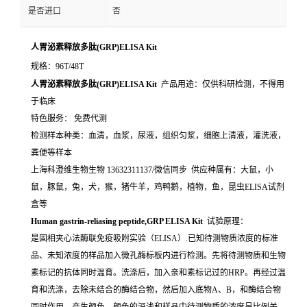
是否进口
否
人胃泌素释放多肽(GRP)ELISA Kit
规格：96T/48T
人胃泌素释放多肽(GRP)ELISA Kit
产品用途：仅供科研检测，不得用
于临床
特色服务： 免费代测
检测样本种类：血清，血浆，尿液，组织匀浆，细胞上清液，灌洗液，
粪便等样本
上海科澄维生物生物 13632311137/微信同步 供应种属有：大鼠，小
鼠，豚鼠，兔，犬，猴，猪牛羊，鸡鸭鹅，植物，鱼，昆虫ELISA试剂
盒等
Human gastrin-reliasing peptide,GRP ELISA Kit
试验原理：
是固相夹心法酶联免疫吸附实验（ELISA）.已知待测物质浓度的标准
品、未知浓度的样品加入微孔酶标板内进行检测。先将待测物质和生物
素标记的抗体同时温育。洗涤后，加入亲和素标记过的HRP。再经过温
育和洗涤，去除未结合的酶结合物，然后加入底物A、B，和酶结合物
同时作用。产生颜色。颜色的深浅和样品中待测物质的浓度呈比例关