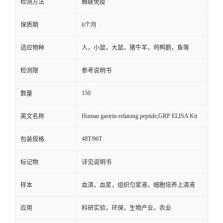
检测方法
酶联免疫
保质期
6个月
适应物种
人，小鼠，大鼠，猪牛羊，鸡鸭鹅，鱼等
检测限
参考说明书
150
数量
Human gastrin-reliasing peptide,GRP ELISA Kit
英文名称
48T/96T
包装规格
标记物
详见说明书
样本
血清，血浆，组织匀浆液，细胞培养上清液
应用
科研实验，环保，生物产业，农业