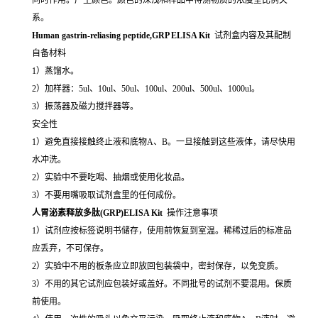
系。
Human gastrin-reliasing peptide,GRP ELISA Kit
试剂盒内容及其配制
自备材料
1）蒸馏水。
2）加样器：5ul、10ul、50ul、100ul、200ul、500ul、1000ul。
3）振荡器及磁力搅拌器等。
安全性
1）避免直接接触终止液和底物A、B。一旦接触到这些液体，请尽快用
水冲洗。
2）实验中不要吃喝、抽烟或使用化妆品。
3）不要用嘴吸取试剂盒里的任何成份。
人胃泌素释放多肽(GRP)ELISA Kit
操作注意事项
1）试剂应按标签说明书储存，使用前恢复到室温。稀稀过后的标准品
应丢弃，不可保存。
2）实验中不用的板条应立即放回包装袋中，密封保存，以免变质。
3）不用的其它试剂应包装好或盖好。不同批号的试剂不要混用。保质
前使用。