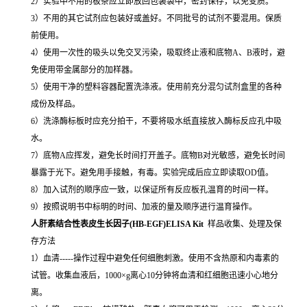
2）实验中不用的板条应立即放回包装袋中，密封保存，以免变质。
3）不用的其它试剂应包装好或盖好。不同批号的试剂不要混用。保质
前使用。
4）使用一次性的吸头以免交叉污染，吸取终止液和底物A、B液时，避
免使用带金属部分的加样器。
5）使用干净的塑料容器配置洗涤液。使用前充分混匀试剂盒里的各种
成份及样品。
6）洗涤酶标板时应充分拍干，不要将吸水纸直接放入酶标反应孔中吸
水。
7）底物A应挥发，避免长时间打开盖子。底物B对光敏感，避免长时间
暴露于光下。避免用手接触，有毒。实验完成后应立即读取OD值。
8）加入试剂的顺序应一致，以保证所有反应板孔温育的时间一样。
9）按照说明书中标明的时间、加液的量及顺序进行温育操作。
人肝素结合性表皮生长因子(HB-EGF)ELISA Kit
样品收集、处理及保
存方法
1）血清-----操作过程中避免任何细胞刺激。使用不含热原和内毒素的
试管。收集血液后，1000×g离心10分钟将血清和红细胞迅速小心地分
离。