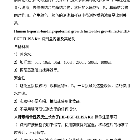
育和洗涤，去除未结合的酶结合物，然后加入底物A、B，和酶结合物
同时作用。产生颜色。颜色的深浅和样品中待测物质的浓度呈比例关
系。
Human heparin-binding epidermal growth factor-like growth factor,HB-
EGF ELISA Kit
试剂盒内容及其配制
自备材料
1）蒸馏水。
2）加样器：5ul、10ul、50ul、100ul、200ul、500ul、1000ul。
3）振荡器及磁力搅拌器等。
安全性
1）避免直接接触终止液和底物A、B。一旦接触到这些液体，请尽快用
水冲洗。
2）实验中不要吃喝、抽烟或使用化妆品。
3）不要用嘴吸取试剂盒里的任何成份。
人肝素结合性表皮生长因子(HB-EGF)ELISA Kit
操作注意事项
1）试剂应按标签说明书储存，使用前恢复到室温。稀稀过后的标准品
应丢弃，不可保存。