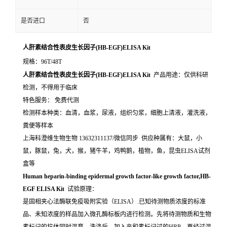
是否进口
否
人肝素结合性表皮生长因子(HB-EGF)ELISA Kit
规格：96T/48T
人肝素结合性表皮生长因子(HB-EGF)ELISA Kit
产品用途：仅供科研
检测，不得用于临床
特色服务： 免费代测
检测样本种类：血清，血浆，尿液，组织匀浆，细胞上清液，灌洗液，
粪便等样本
上海科澄维生物生物 13632311137/微信同步 供应种属有：大鼠，小
鼠，豚鼠，兔，犬，猴，猪牛羊，鸡鸭鹅，植物，鱼，昆虫ELISA试剂
盒等
Human heparin-binding epidermal growth factor-like growth factor,HB-
EGF ELISA Kit
试验原理：
是固相夹心法酶联免疫吸附实验（ELISA）.已知待测物质浓度的标准
品、未知浓度的样品加入微孔酶标板内进行检测。先将待测物质和生物
素标记的抗体同时温育。洗涤后，加入亲和素标记过的HRP。再经过温