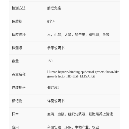
检测方法
酶联免疫
保质期
6个月
适应物种
人，小鼠，大鼠，猪牛羊，鸡鸭鹅，鱼等
检测限
参考说明书
150
数量
Human heparin-binding epidermal growth factor-like
英文名称
growth factor,HB-EGF ELISA Kit
48T/96T
包装规格
标记物
详见说明书
样本
血清，血浆，组织匀浆液，细胞培养上清液
应用
科研实验，环保，生物产业，农业