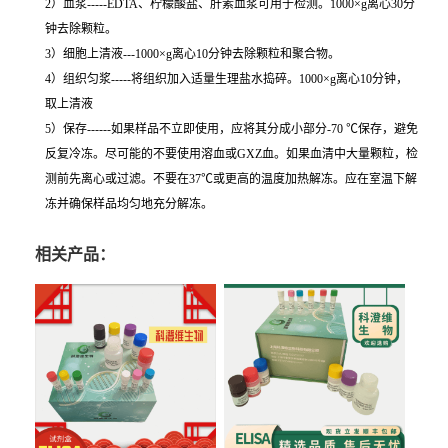
2）血浆-----EDTA、柠檬酸盐、肝素血浆可用于检测。1000×g离心30分
钟去除颗粒。
3）细胞上清液---1000×g离心10分钟去除颗粒和聚合物。
4）组织匀浆-----将组织加入适量生理盐水捣碎。1000×g离心10分钟，
取上清液
5）保存------如果样品不立即使用，应将其分成小部分-70 ℃保存，避免
反复冷冻。尽可能的不要使用溶血或GXZ血。如果血清中大量颗粒，检
测前先离心或过滤。不要在37℃或更高的温度加热解冻。应在室温下解
冻并确保样品均匀地充分解冻。
相关产品：