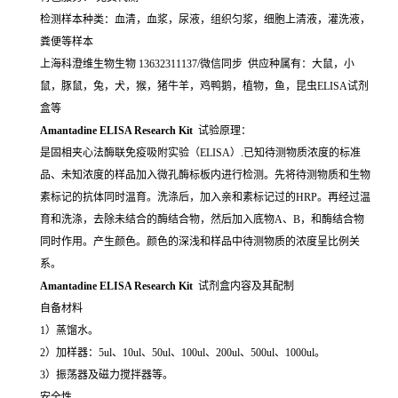
检测样本种类：血清，血浆，尿液，组织匀浆，细胞上清液，灌洗液，
粪便等样本
上海科澄维生物生物 13632311137/微信同步 供应种属有：大鼠，小
鼠，豚鼠，兔，犬，猴，猪牛羊，鸡鸭鹅，植物，鱼，昆虫ELISA试剂
盒等
Amantadine ELISA Research Kit
试验原理：
是固相夹心法酶联免疫吸附实验（ELISA）.已知待测物质浓度的标准
品、未知浓度的样品加入微孔酶标板内进行检测。先将待测物质和生物
素标记的抗体同时温育。洗涤后，加入亲和素标记过的HRP。再经过温
育和洗涤，去除未结合的酶结合物，然后加入底物A、B，和酶结合物
同时作用。产生颜色。颜色的深浅和样品中待测物质的浓度呈比例关
系。
Amantadine ELISA Research Kit
试剂盒内容及其配制
自备材料
1）蒸馏水。
2）加样器：5ul、10ul、50ul、100ul、200ul、500ul、1000ul。
3）振荡器及磁力搅拌器等。
安全性