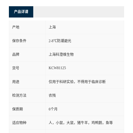
产品详请
产地
上海
保存条件
2-8℃防潮避光
品牌
上海科澄维生物
KCW81125
货号
用途
仅用于科研实验，不得用于临床诊断
检测方法
农残
保质期
6个月
适应物种
人，小鼠，大鼠，猪牛羊，鸡鸭鹅，鱼等