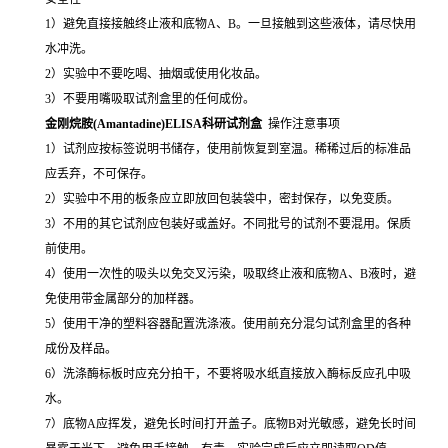
1）避免直接接触终止液和底物A、B。一旦接触到这些液体，请尽快用
水冲洗。
2）实验中不要吃喝、抽烟或使用化妆品。
3）不要用嘴吸取试剂盒里的任何成份。
金刚烷胺(Amantadine)ELISA科研试剂盒
操作注意事项
1）试剂应按标签说明书储存，使用前恢复到室温。稀稀过后的标准品
应丢弃，不可保存。
2）实验中不用的板条应立即放回包装袋中，密封保存，以免变质。
3）不用的其它试剂应包装好或盖好。不同批号的试剂不要混用。保质
前使用。
4）使用一次性的吸头以免交叉污染，吸取终止液和底物A、B液时，避
免使用带金属部分的加样器。
5）使用干净的塑料容器配置洗涤液。使用前充分混匀试剂盒里的各种
成份及样品。
6）洗涤酶标板时应充分拍干，不要将吸水纸直接放入酶标反应孔中吸
水。
7）底物A应挥发，避免长时间打开盖子。底物B对光敏感，避免长时间