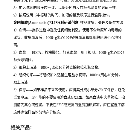
暴露于光下。避免用手接触，有毒。实验完成后应立即读取OD值。
8）加入试剂的顺序应一致，以保证所有反应板孔温育的时间一样。
9）按照说明书中标明的时间、加液的量及顺序进行温育操作。
金刚烷胺(Amantadine)ELISA科研试剂盒
样品收集、处理及保存方法
1）血清-----操作过程中避免任何细胞刺激。使用不含热原和内毒素的
试管。收集血液后，1000×g离心10分钟将血清和红细胞迅速小心地分
离。
2）血浆-----EDTA、柠檬酸盐、肝素血浆可用于检测。1000×g离心30分
钟去除颗粒。
3）细胞上清液---1000×g离心10分钟去除颗粒和聚合物。
4）组织匀浆-----将组织加入适量生理盐水捣碎。1000×g离心10分钟，
取上清液
5）保存------如果样品不立即使用，应将其分成小部分-70 ℃保存，避免
反复冷冻。尽可能的不要使用溶血或GXZ血。如果血清中大量颗粒，检
测前先离心或过滤。不要在37℃或更高的温度加热解冻。应在室温下解
冻并确保样品均匀地充分解冻。
相关产品：