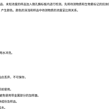
标准品、未知浓度的样品加入微孔酶标板内进行检测。先将待测物质和生物素标记的抗体
。产生颜色。颜色的深浅和样品中待测物质的浓度呈比例关系。
用水冲洗。
品应丢弃，不可保存。
质前使用。
，避免使用带金属部分的加样器。
种成份及样品。
吸水。