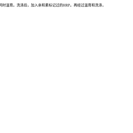
同时温育。洗涤后，加入亲和素标记过的HRP。再经过温育和洗涤，