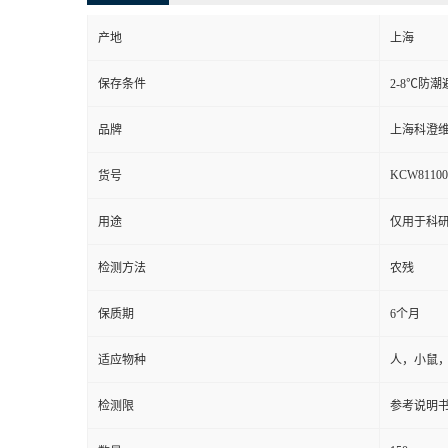
产地
上海
保存条件
2-8℃防潮
品牌
上海科澄
KCW81100
货号
用途
仅用于科
检测方法
农残
保质期
6个月
适应物种
人，小鼠
检测限
参考说明