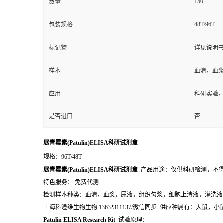
150
数量
48T/96T
包装规格
标记物
详见说明
样本
血清，血
应用
科研实验
是否进口
否
展青霉素(Patulin)ELISA科研试剂盒
规格：96T/48T
展青霉素(Patulin)ELISA科研试剂盒
产品用途：仅供科研检测，不
特色服务： 免费代测
检测样本种类：血清，血浆，尿液，组织匀浆，细胞上清液，灌洗液
上海科澄维生物生物 13632311137/微信同步 供应种属有：大
Patulin ELISA Research Kit
试验原理：