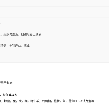
书
浆，组织匀浆液，细胞培养上清液
，环保，生物产业，农业
得用于临床
，粪便等样本
鼠，小鼠，豚鼠，兔，犬，猴，猪牛羊，鸡鸭鹅，植物，鱼，昆虫ELISA试剂盒等