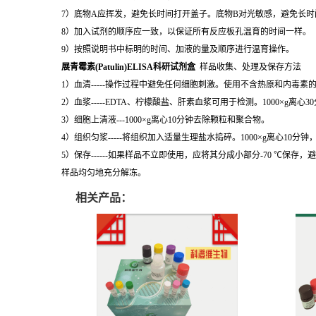
7）底物A应挥发，避免长时间打开盖子。底物B对光敏感，避免长
8）加入试剂的顺序应一致，以保证所有反应板孔温育的时间一样。
9）按照说明书中标明的时间、加液的量及顺序进行温育操作。
展青霉素(Patulin)ELISA科研试剂盒
样品收集、处理及保存方法
1）血清-----操作过程中避免任何细胞刺激。使用不含热原和内毒素
2）血浆-----EDTA、柠檬酸盐、肝素血浆可用于检测。1000×g离心
3）细胞上清液---1000×g离心10分钟去除颗粒和聚合物。
4）组织匀浆-----将组织加入适量生理盐水捣碎。1000×g离心10分
5）保存------如果样品不立即使用，应将其分成小部分-70 
样品均匀地充分解冻。
相关产品：