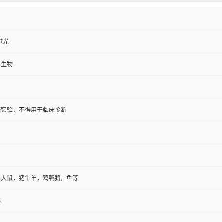
避光
维生物
研实验，不得用于临床诊断
，大鼠，猪牛羊，鸡鸭鹅，鱼等
书