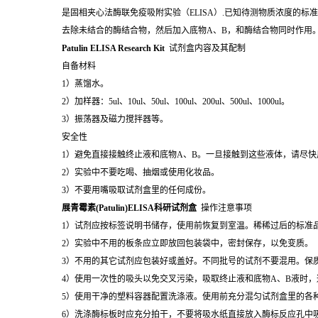
是固相夹心法酶联免疫吸附实验（ELISA）.已知待测物质浓度的
去除未结合的酶结合物，然后加入底物A、B，和酶结合物同时作用
Patulin ELISA Research Kit
试剂盒内容及其配制
自备材料
1）蒸馏水。
2）加样器：5ul、10ul、50ul、100ul、200ul、500ul、1000ul。
3）振荡器及磁力搅拌器等。
安全性
1）避免直接接触终止液和底物A、B。一旦接触到这些液体，请尽快
2）实验中不要吃喝、抽烟或使用化妆品。
3）不要用嘴吸取试剂盒里的任何成份。
展青霉素(Patulin)ELISA科研试剂盒
操作注意事项
1）试剂应按标签说明书储存，使用前恢复到室温。稀稀过后的标准
2）实验中不用的板条应立即放回包装袋中，密封保存，以免变质。
3）不用的其它试剂应包装好或盖好。不同批号的试剂不要混用。保
4）使用一次性的吸头以免交叉污染，吸取终止液和底物A、B液时
5）使用干净的塑料容器配置洗涤液。使用前充分混匀试剂盒里的各
6）洗涤酶标板时应充分拍干，不要将吸水纸直接放入酶标反应孔中