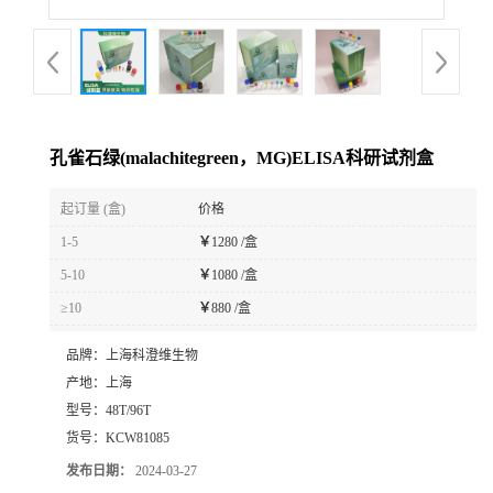
孔雀石绿(malachitegreen，MG)ELISA科研试剂盒
起订量 (盒)
价格
1-5
￥
1280 /盒
5-10
￥
1080 /盒
≥10
￥
880 /盒
品牌：
上海科澄维生物
产地：
上海
型号：
48T/96T
货号：
KCW81085
发布日期：
2024-03-27