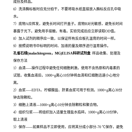
成份及样品。
6）洗涤酶标板时应充分拍干，不要将吸水纸直接放入酶标反应孔中吸
水。
7）底物A应挥发，避免长时间打开盖子。底物B对光敏感，避免长时间
暴露于光下。避免用手接触，有毒。实验完成后应立即读取OD值。
8）加入试剂的顺序应一致，以保证所有反应板孔温育的时间一样。
9）按照说明书中标明的时间、加液的量及顺序进行温育操作。
孔雀石绿(malachitegreen，MG)ELISA科研试剂盒
样品收集、处理及
保存方法
1）血清-----操作过程中避免任何细胞刺激。使用不含热原和内毒素的
试管。收集血液后，1000×g离心10分钟将血清和红细胞迅速小心地分
离。
2）血浆-----EDTA、柠檬酸盐、肝素血浆可用于检测。1000×g离心30分
钟去除颗粒。
3）细胞上清液---1000×g离心10分钟去除颗粒和聚合物。
4）组织匀浆-----将组织加入适量生理盐水捣碎。1000×g离心10分钟，
取上清液
5）保存------如果样品不立即使用，应将其分成小部分-70 ℃保存，避免