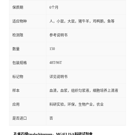
保质期
6个月
适应物种
人，小鼠，大鼠，猪牛羊，鸡鸭鹅，鱼等
检测限
参考说明书
150
数量
48T/96T
包装规格
标记物
详见说明书
样本
血清，血浆，组织匀浆液，细胞培养上清液
应用
科研实验，环保，生物产业，农业
是否进口
否
孔雀石绿(malachitegreen，MG)ELISA科研试剂盒