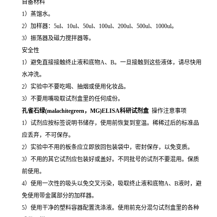
自备材料
1）蒸馏水。
2）加样器：5ul、10ul、50ul、100ul、200ul、500ul、1000ul。
3）振荡器及磁力搅拌器等。
安全性
1）避免直接接触终止液和底物A、B。一旦接触到这些液体，请尽快用
水冲洗。
2）实验中不要吃喝、抽烟或使用化妆品。
3）不要用嘴吸取试剂盒里的任何成份。
孔雀石绿(malachitegreen，MG)ELISA科研试剂盒
操作注意事项
1）试剂应按标签说明书储存，使用前恢复到室温。稀稀过后的标准品
应丢弃，不可保存。
2）实验中不用的板条应立即放回包装袋中，密封保存，以免变质。
3）不用的其它试剂应包装好或盖好。不同批号的试剂不要混用。保质
前使用。
4）使用一次性的吸头以免交叉污染，吸取终止液和底物A、B液时，避
免使用带金属部分的加样器。
5）使用干净的塑料容器配置洗涤液。使用前充分混匀试剂盒里的各种