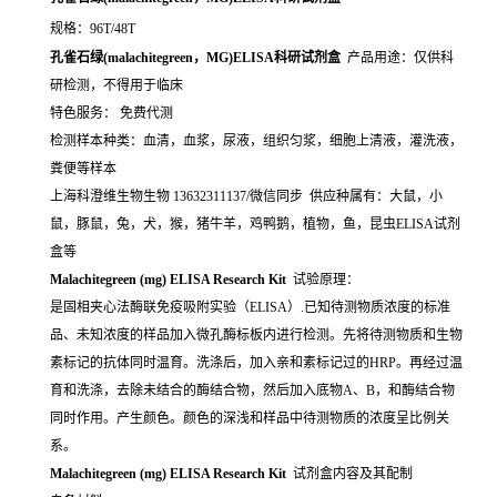
规格：96T/48T
孔雀石绿(malachitegreen，MG)ELISA科研试剂盒
产品用途：仅供科
研检测，不得用于临床
特色服务： 免费代测
检测样本种类：血清，血浆，尿液，组织匀浆，细胞上清液，灌洗液，
粪便等样本
上海科澄维生物生物 13632311137/微信同步 供应种属有：大鼠，小
鼠，豚鼠，兔，犬，猴，猪牛羊，鸡鸭鹅，植物，鱼，昆虫ELISA试剂
盒等
Malachitegreen (mg) ELISA Research Kit
试验原理：
是固相夹心法酶联免疫吸附实验（ELISA）.已知待测物质浓度的标准
品、未知浓度的样品加入微孔酶标板内进行检测。先将待测物质和生物
素标记的抗体同时温育。洗涤后，加入亲和素标记过的HRP。再经过温
育和洗涤，去除未结合的酶结合物，然后加入底物A、B，和酶结合物
同时作用。产生颜色。颜色的深浅和样品中待测物质的浓度呈比例关
系。
Malachitegreen (mg) ELISA Research Kit
试剂盒内容及其配制