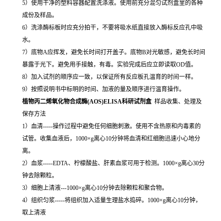
5）使用干净的塑料容器配置洗涤液。使用前充分混匀试剂盒里的各种
成份及样品。
6）洗涤酶标板时应充分拍干，不要将吸水纸直接放入酶标反应孔中吸
水。
7）底物A应挥发，避免长时间打开盖子。底物B对光敏感，避免长时间
暴露于光下。避免用手接触，有毒。实验完成后应立即读取OD值。
8）加入试剂的顺序应一致，以保证所有反应板孔温育的时间一样。
9）按照说明书中标明的时间、加液的量及顺序进行温育操作。
植物丙二烯氧化物合成酶(AOS)ELISA科研试剂盒
样品收集、处理及
保存方法
1）血清-----操作过程中避免任何细胞刺激。使用不含热原和内毒素的
试管。收集血液后，1000×g离心10分钟将血清和红细胞迅速小心地分
离。
2）血浆-----EDTA、柠檬酸盐、肝素血浆可用于检测。1000×g离心30分
钟去除颗粒。
3）细胞上清液---1000×g离心10分钟去除颗粒和聚合物。
4）组织匀浆-----将组织加入适量生理盐水捣碎。1000×g离心10分钟，
取上清液