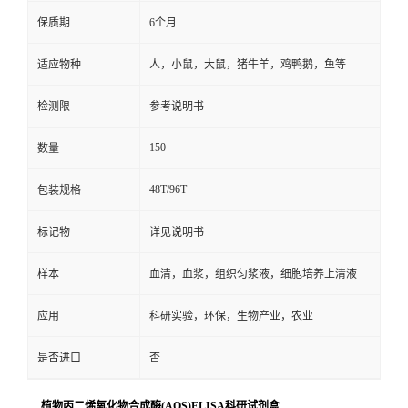
保质期
6个月
适应物种
人，小鼠，大鼠，猪牛羊，鸡鸭鹅，鱼等
检测限
参考说明书
150
数量
48T/96T
包装规格
标记物
详见说明书
样本
血清，血浆，组织匀浆液，细胞培养上清液
应用
科研实验，环保，生物产业，农业
是否进口
否
植物丙二烯氧化物合成酶(AOS)ELISA科研试剂盒