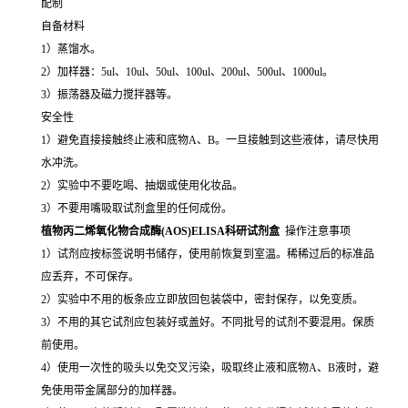
配制
自备材料
1）蒸馏水。
2）加样器：5ul、10ul、50ul、100ul、200ul、500ul、1000ul。
3）振荡器及磁力搅拌器等。
安全性
1）避免直接接触终止液和底物A、B。一旦接触到这些液体，请尽快用
水冲洗。
2）实验中不要吃喝、抽烟或使用化妆品。
3）不要用嘴吸取试剂盒里的任何成份。
植物丙二烯氧化物合成酶(AOS)ELISA科研试剂盒
操作注意事项
1）试剂应按标签说明书储存，使用前恢复到室温。稀稀过后的标准品
应丢弃，不可保存。
2）实验中不用的板条应立即放回包装袋中，密封保存，以免变质。
3）不用的其它试剂应包装好或盖好。不同批号的试剂不要混用。保质
前使用。
4）使用一次性的吸头以免交叉污染，吸取终止液和底物A、B液时，避
免使用带金属部分的加样器。