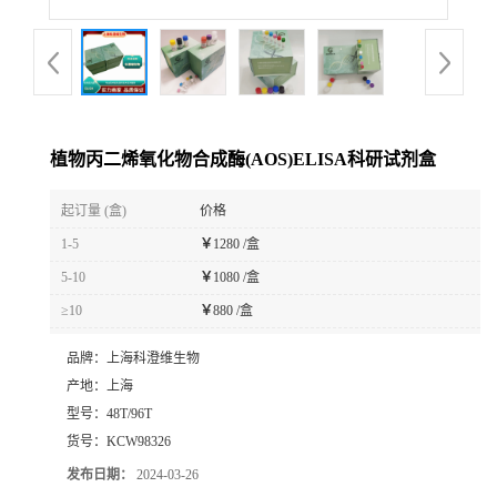
植物丙二烯氧化物合成酶(AOS)ELISA科研试剂盒
起订量 (盒)
价格
1-5
￥
1280 /盒
5-10
￥
1080 /盒
≥10
￥
880 /盒
品牌：
上海科澄维生物
产地：
上海
型号：
48T/96T
货号：
KCW98326
发布日期：
2024-03-26