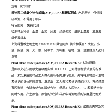
规格：96T/48T
植物丙二烯氧化物合成酶(AOS)ELISA科研试剂盒
产品用途：仅供科
研检测，不得用于临床
特色服务： 免费代测
检测样本种类：血清，血浆，尿液，组织匀浆，细胞上清液，灌洗液，
粪便等样本
上海科澄维生物生物 13632311137/微信同步 供应种属有：大鼠，小
鼠，豚鼠，兔，犬，猴，猪牛羊，鸡鸭鹅，植物，鱼，昆虫ELISA试剂
盒等
Plant allene oxide synthase (AOS) ELISA Research Kit
试验原理：
是固相夹心法酶联免疫吸附实验（ELISA）.已知待测物质浓度的标准
品、未知浓度的样品加入微孔酶标板内进行检测。先将待测物质和生物
素标记的抗体同时温育。洗涤后，加入亲和素标记过的HRP。再经过温
育和洗涤，去除未结合的酶结合物，然后加入底物A、B，和酶结合物
同时作用。产生颜色。颜色的深浅和样品中待测物质的浓度呈比例关
系。
Plant allene oxide synthase (AOS) ELISA Research Kit
试剂盒内容及其