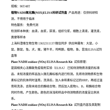
规格：96T/48T
植物NADH氧化酶(NOX)ELISA科研试剂盒
产品用途：仅供科研检
测，不得用于临床
特色服务： 免费代测
检测样本种类：血清，血浆，尿液，组织匀浆，细胞上清液，灌洗液，
粪便等样本
上海科澄维生物生物 13632311137/微信同步 供应种属有：大鼠，小
鼠，豚鼠，兔，犬，猴，猪牛羊，鸡鸭鹅，植物，鱼，昆虫ELISA试剂
盒等
Plant NADH oxidase (NOx) ELISA Research Kit
试验原理：
是固相夹心法酶联免疫吸附实验（ELISA）.已知待测物质浓度的标准
品、未知浓度的样品加入微孔酶标板内进行检测。先将待测物质和生物
素标记的抗体同时温育。洗涤后，加入亲和素标记过的HRP。再经过温
育和洗涤，去除未结合的酶结合物，然后加入底物A、B，和酶结合物
同时作用。产生颜色。颜色的深浅和样品中待测物质的浓度呈比例关
系。
Plant NADH oxidase (NOx) ELISA Research Kit
试剂盒内容及其配制