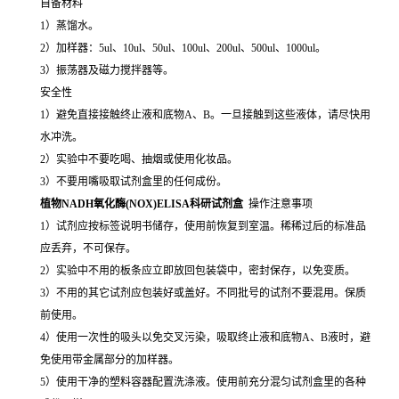
自备材料
1）蒸馏水。
2）加样器：5ul、10ul、50ul、100ul、200ul、500ul、1000ul。
3）振荡器及磁力搅拌器等。
安全性
1）避免直接接触终止液和底物A、B。一旦接触到这些液体，请尽快用
水冲洗。
2）实验中不要吃喝、抽烟或使用化妆品。
3）不要用嘴吸取试剂盒里的任何成份。
植物NADH氧化酶(NOX)ELISA科研试剂盒
操作注意事项
1）试剂应按标签说明书储存，使用前恢复到室温。稀稀过后的标准品
应丢弃，不可保存。
2）实验中不用的板条应立即放回包装袋中，密封保存，以免变质。
3）不用的其它试剂应包装好或盖好。不同批号的试剂不要混用。保质
前使用。
4）使用一次性的吸头以免交叉污染，吸取终止液和底物A、B液时，避
免使用带金属部分的加样器。
5）使用干净的塑料容器配置洗涤液。使用前充分混匀试剂盒里的各种