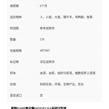
保质期
6个月
适应物种
人，小鼠，大鼠，猪牛羊，鸡鸭鹅，鱼等
检测限
参考说明书
150
数量
48T/96T
包装规格
标记物
详见说明书
样本
血清，血浆，组织匀浆液，细胞培养上清液
应用
科研实验，环保，生物产业，农业
是否进口
否
植物NADH氧化酶(NOX)ELISA科研试剂盒