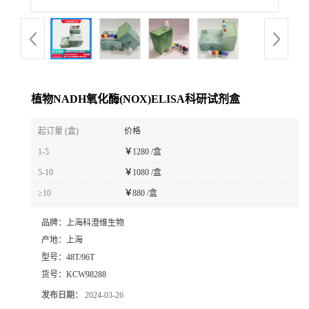
植物NADH氧化酶(NOX)ELISA科研试剂盒
起订量 (盒)
价格
1-5
￥
1280 /盒
5-10
￥
1080 /盒
≥10
￥
880 /盒
品牌：
上海科澄维生物
产地：
上海
型号：
48T/96T
货号：
KCW98288
发布日期：
2024-03-26