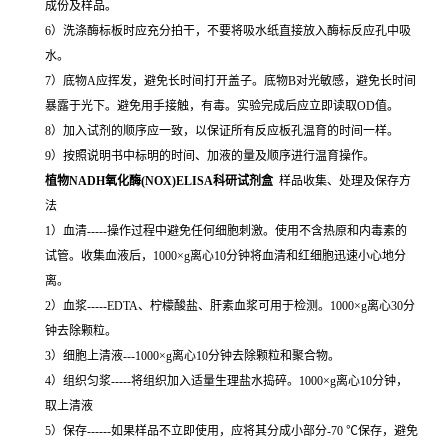
成份及样品。
6）洗涤酶标板时应充分拍干，不要将吸水纸直接放入酶标反应孔中吸
水。
7）底物A应挥发，避免长时间打开盖子。底物B对光敏感，避免长时间
暴露于光下。避免用手接触，有毒。实验完成后应立即读取OD值。
8）加入试剂的顺序应一致，以保证所有反应板孔温育的时间一样。
9）按照说明书中标明的时间、加液的量及顺序进行温育操作。
植物NADH氧化酶(NOX)ELISA科研试剂盒
样品收集、处理及保存方
法
1）血清-----操作过程中避免任何细胞刺激。使用不含热原和内毒素的
试管。收集血液后，1000×g离心10分钟将血清和红细胞迅速小心地分
离。
2）血浆-----EDTA、柠檬酸盐、肝素血浆可用于检测。1000×g离心30分
钟去除颗粒。
3）细胞上清液---1000×g离心10分钟去除颗粒和聚合物。
4）组织匀浆-----将组织加入适量生理盐水捣碎。1000×g离心10分钟，
取上清液
5）保存------如果样品不立即使用，应将其分成小部分-70 ℃保存，避免