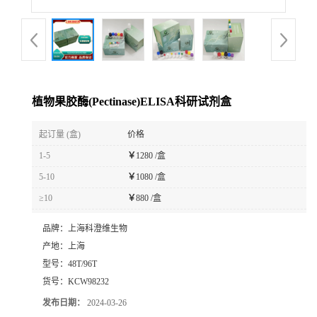
植物果胶酶(Pectinase)ELISA科研试剂盒
起订量 (盒)
价格
1-5
￥
1280 /盒
5-10
￥
1080 /盒
≥10
￥
880 /盒
品牌：
上海科澄维生物
产地：
上海
型号：
48T/96T
货号：
KCW98232
发布日期：
2024-03-26