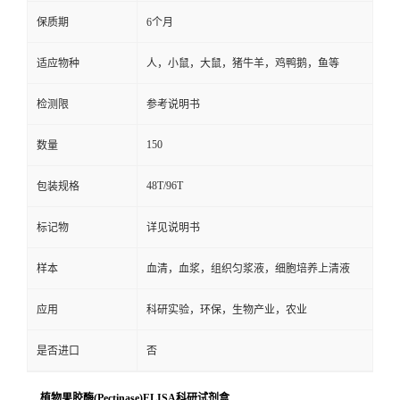
保质期
6个月
适应物种
人，小鼠，大鼠，猪牛羊，鸡鸭鹅，鱼等
检测限
参考说明书
150
数量
48T/96T
包装规格
标记物
详见说明书
样本
血清，血浆，组织匀浆液，细胞培养上清液
应用
科研实验，环保，生物产业，农业
是否进口
否
植物果胶酶(Pectinase)ELISA科研试剂盒