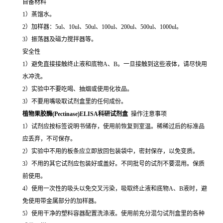
自备材料
1）蒸馏水。
2）加样器：5ul、10ul、50ul、100ul、200ul、500ul、1000ul。
3）振荡器及磁力搅拌器等。
安全性
1）避免直接接触终止液和底物A、B。一旦接触到这些液体，请尽快用
水冲洗。
2）实验中不要吃喝、抽烟或使用化妆品。
3）不要用嘴吸取试剂盒里的任何成份。
植物果胶酶(Pectinase)ELISA科研试剂盒
操作注意事项
1）试剂应按标签说明书储存，使用前恢复到室温。稀稀过后的标准品
应丢弃，不可保存。
2）实验中不用的板条应立即放回包装袋中，密封保存，以免变质。
3）不用的其它试剂应包装好或盖好。不同批号的试剂不要混用。保质
前使用。
4）使用一次性的吸头以免交叉污染，吸取终止液和底物A、B液时，避
免使用带金属部分的加样器。
5）使用干净的塑料容器配置洗涤液。使用前充分混匀试剂盒里的各种