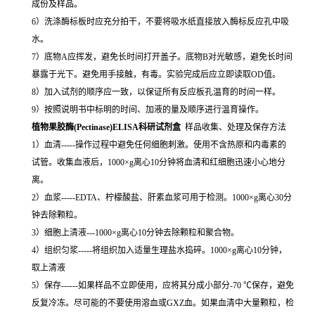
成份及样品。
6）洗涤酶标板时应充分拍干，不要将吸水纸直接放入酶标反应孔中吸
水。
7）底物A应挥发，避免长时间打开盖子。底物B对光敏感，避免长时间
暴露于光下。避免用手接触，有毒。实验完成后应立即读取OD值。
8）加入试剂的顺序应一致，以保证所有反应板孔温育的时间一样。
9）按照说明书中标明的时间、加液的量及顺序进行温育操作。
植物果胶酶(Pectinase)ELISA科研试剂盒
样品收集、处理及保存方法
1）血清-----操作过程中避免任何细胞刺激。使用不含热原和内毒素的
试管。收集血液后，1000×g离心10分钟将血清和红细胞迅速小心地分
离。
2）血浆-----EDTA、柠檬酸盐、肝素血浆可用于检测。1000×g离心30分
钟去除颗粒。
3）细胞上清液---1000×g离心10分钟去除颗粒和聚合物。
4）组织匀浆-----将组织加入适量生理盐水捣碎。1000×g离心10分钟，
取上清液
5）保存------如果样品不立即使用，应将其分成小部分-70 ℃保存，避免
反复冷冻。尽可能的不要使用溶血或GXZ血。如果血清中大量颗粒，检