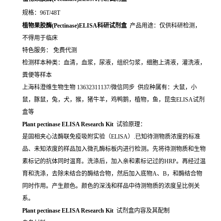
规格：96T/48T
植物果胶酶(Pectinase)ELISA科研试剂盒
产品用途：仅供科研检测，
不得用于临床
特色服务： 免费代测
检测样本种类：血清，血浆，尿液，组织匀浆，细胞上清液，灌洗液，
粪便等样本
上海科澄维生物生物 13632311137/微信同步 供应种属有：大鼠，小
鼠，豚鼠，兔，犬，猴，猪牛羊，鸡鸭鹅，植物，鱼，昆虫ELISA试剂
盒等
Plant pectinase ELISA Research Kit
试验原理：
是固相夹心法酶联免疫吸附实验（ELISA）.已知待测物质浓度的标准
品、未知浓度的样品加入微孔酶标板内进行检测。先将待测物质和生物
素标记的抗体同时温育。洗涤后，加入亲和素标记过的HRP。再经过温
育和洗涤，去除未结合的酶结合物，然后加入底物A、B，和酶结合物
同时作用。产生颜色。颜色的深浅和样品中待测物质的浓度呈比例关
系。
Plant pectinase ELISA Research Kit
试剂盒内容及其配制